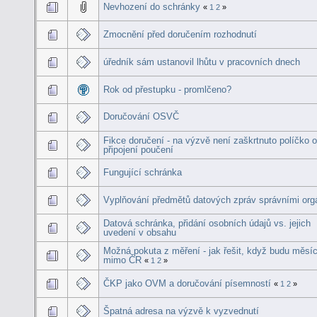
Nevhození do schránky
«
1
2
»
Zmocnění před doručením rozhodnutí
úředník sám ustanovil lhůtu v pracovních dnech
Rok od přestupku - promlčeno?
Doručování OSVČ
Fikce doručení - na výzvě není zaškrtnuto políčko 
připojení poučení
Fungující schránka
Vyplňování předmětů datových zpráv správními org
Datová schránka, přidání osobních údajů vs. jejich
uvedení v obsahu
Možná pokuta z měření - jak řešit, když budu měsí
mimo ČR
«
1
2
»
ČKP jako OVM a doručování písemností
«
1
2
»
Špatná adresa na výzvě k vyzvednutí