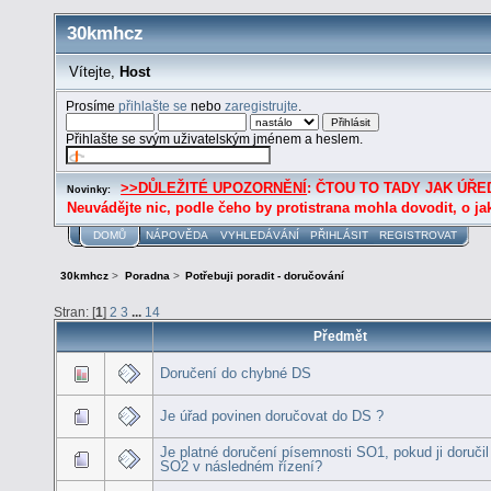
30kmhcz
Vítejte,
Host
Prosíme
přihlašte se
nebo
zaregistrujte
.
Přihlašte se svým uživatelským jménem a heslem.
>>DŮLEŽITÉ UPOZORNĚNÍ
: ČTOU TO TADY JAK ÚŘED
Novinky:
Neuvádějte nic, podle čeho by protistrana mohla dovodit, o ja
DOMŮ
NÁPOVĚDA
VYHLEDÁVÁNÍ
PŘIHLÁSIT
REGISTROVAT
30kmhcz
>
Poradna
>
Potřebuji poradit - doručování
Stran: [
1
]
2
3
...
14
Předmět
Doručení do chybné DS
Je úřad povinen doručovat do DS ?
Je platné doručení písemnosti SO1, pokud ji doručil
SO2 v následném řízení?