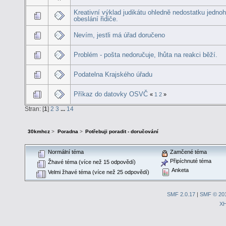
Kreativní výklad judikátu ohledně nedostatku jedno
obeslání řidiče.
Nevím, jestli má úřad doručeno
Problém - pošta nedoručuje, lhůta na reakci běží.
Podatelna Krajského úřadu
Příkaz do datovky OSVČ
«
1
2
»
Stran: [
1
]
2
3
...
14
30kmhcz
>
Poradna
>
Potřebuji poradit - doručování
Normální téma
Zamčené téma
Připíchnuté téma
Žhavé téma (více než 15 odpovědí)
Anketa
Velmi žhavé téma (více než 25 odpovědí)
SMF 2.0.17
|
SMF © 20
X