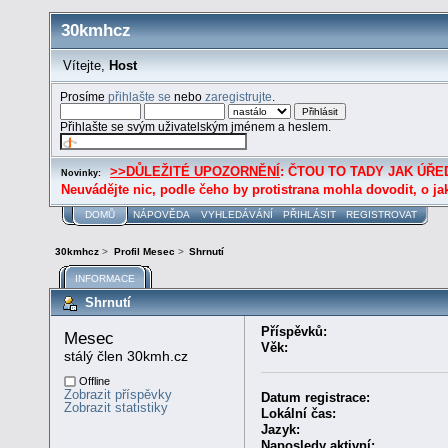
30kmhcz
Vítejte,
Host
Prosíme
přihlašte se
nebo
zaregistrujte
.
Přihlašte se svým uživatelským jménem a heslem.
>>DŮLEŽITÉ UPOZORNĚNÍ
: ČTOU TO TADY JAK ÚŘED
Novinky:
Neuvádějte nic, podle čeho by protistrana mohla dovodit, o ja
DOMŮ
NÁPOVĚDA
VYHLEDÁVÁNÍ
PŘIHLÁSIT
REGISTROVAT
30kmhcz
>
Profil Mesec
>
Shrnutí
INFORMACE
Shrnutí
Příspěvků:
Mesec 
Věk:
stálý člen 30kmh.cz
Offline
Zobrazit příspěvky
Datum registrace:
Zobrazit statistiky
Lokální čas:
Jazyk:
Naposledy aktivní: