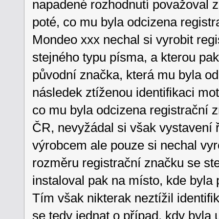
napadené rozhodnutí považoval z
poté, co mu byla odcizena regist
Mondeo xxx nechal si vyrobit regis
stejného typu písma, a kterou pak
původní značka, která mu byla od
následek ztíženou identifikaci mot
co mu byla odcizena registrační z
ČR, nevyžádal si však vystavení 
výrobcem ale pouze si nechal vyro
rozměru registrační značku se st
instaloval pak na místo, kde byla
Tím však nikterak neztížil identi
se tedy jednat o případ, kdy byla 