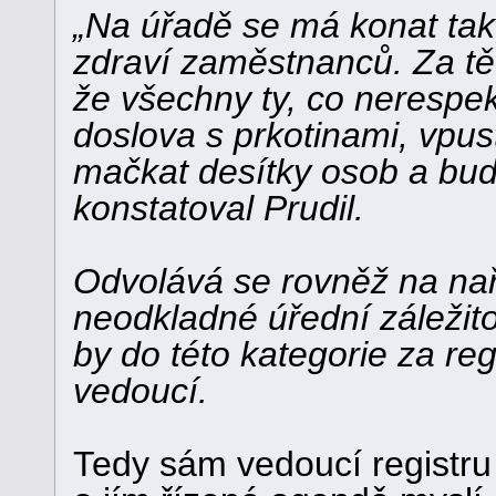
„Na úřadě se má konat tak
zdraví zaměstnanců. Za tě
že všechny ty, co nerespek
doslova s prkotinami, vpus
mačkat desítky osob a bud
konstatoval Prudil.
Odvolává se rovněž na naří
neodkladné úřední záležitos
by do této kategorie za re
vedoucí.
Tedy sám vedoucí registru