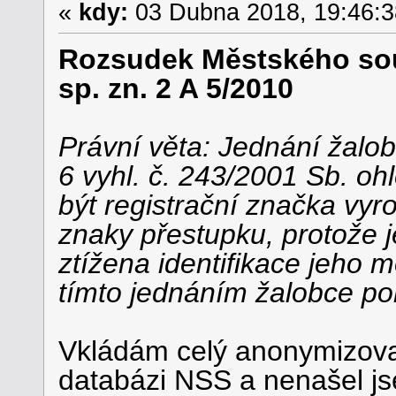
«
kdy:
03 Dubna 2018, 19:46:3
Rozsudek Městského soud
sp. zn. 2 A 5/2010
Právní věta: Jednání žalobc
6 vyhl. č. 243/2001 Sb. oh
být registrační značka vyr
znaky přestupku, protože 
ztížena identifikace jeho m
tímto jednáním žalobce poru
Vkládám celý anonymizovan
databázi NSS a nenašel js