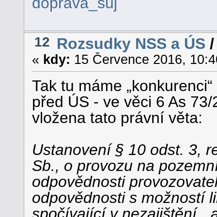
doprava_suj
12
Rozsudky NSS a ÚS
«
kdy:
15 Července 2016, 10:4
Tak tu máme „konkurenci“ 
před ÚS - ve věci 6 As 73
vložena tato právní věta:
Ustanovení § 10 odst. 3, r
Sb., o provozu na pozemn
odpovědnosti provozovatele
odpovědnosti s možností li
spočívající v nezajištění, 