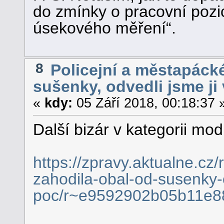
do zmínky o pracovní pozi
úsekového měření“.
8
Policejní a městapácké
sušenky, odvedli jsme ji
«
kdy:
05 Září 2018, 00:18:37 
Další bizár v kategorii mod
https://zpravy.aktualne.cz/
zahodila-obal-od-susenky-o
poc/r~e9592902b05b11e8