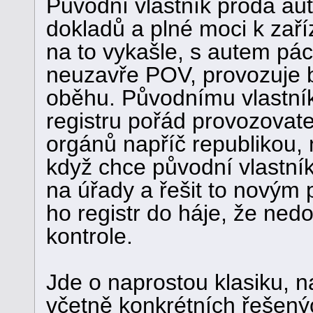
Původní vlastník prodá au
dokladů a plné moci k zaří
na to vykašle, s autem pác
neuzavře POV, provozuje b
oběhu. Původnímu vlastník
registru pořád provozovate
orgánů napříč republikou, 
když chce původní vlastní
na úřady a řešit to novým
ho registr do háje, že nedo
kontrole.
Jde o naprostou klasiku, 
včetně konkrétních řešený