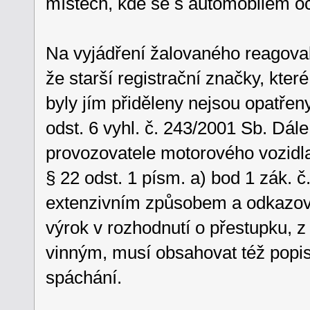
místech, kde se s automobilem oc
Na vyjádření žalovaného reagoval
že starší registrační značky, kter
byly jím přiděleny nejsou opatřeny
odst. 6 vyhl. č. 243/2001 Sb. Dál
provozovatele motorového vozidla 
§ 22 odst. 1 písm. a) bod 1 zák. 
extenzivním způsobem a odkazoval
výrok v rozhodnutí o přestupku, 
vinným, musí obsahovat též popi
spáchání.