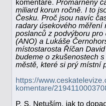
komentáře.
Promarněný ča
miliard korun ročně. I to j
Česku. Proč jsou navíc čas
radary úsekového měření r
poslanců z podvýboru pr
(ANO) a Lukáše Černohorsk
místostarosta Říčan David 
budeme o zkušenostech s in
městě, které si prý místní 
https://www.ceskatelevize
komentare/219411000370
P. S. Netuším, jak to dopad