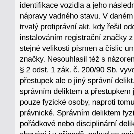
identifikace vozidla a jeho násled
nápravy vadného stavu. V daném 
trvalý protiprávní akt, kdy řešil o
instalováním registrační značky z
stejné velikosti písmen a číslic u
značky. Nesouhlasil též s názorem
§ 2 odst. 1 zák. č. 200/90 Sb. vyv
přestupek ale o jiný správní deli
správním deliktem a přestupkem j
pouze fyzické osoby, naproti tom
právnické. Správním deliktem fyz
pořádkové nebo disciplinární deli