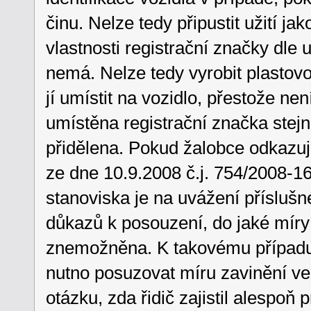
činu. Nelze tedy připustit užití ja
vlastnosti registrační značky dle u
nemá. Nelze tedy vyrobit plastovo
jí umístit na vozidlo, přestože ne
umístěna registrační značka stejné
přidělena. Pokud žalobce odkazu
ze dne 10.9.2008 č.j. 754/2008-1
stanoviska je na uvážení přísluš
důkazů k posouzení, do jaké míry b
znemožněna. K takovému případu j
nutno posuzovat míru zavinění ve 
otázku, zda řidič zajistil alespo