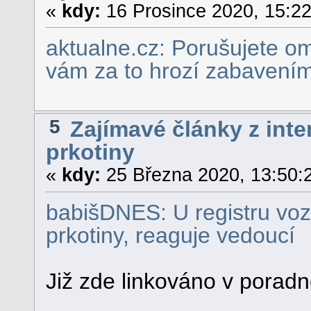
«
kdy:
16 Prosince 2020, 15:22
aktualne.cz: Porušujete om
vám za to hrozí zabavení
5
Zajímavé články z inte
prkotiny
«
kdy:
25 Března 2020, 13:50:
babišDNES: U registru vozid
prkotiny, reaguje vedoucí
Již zde linkováno v poradně,