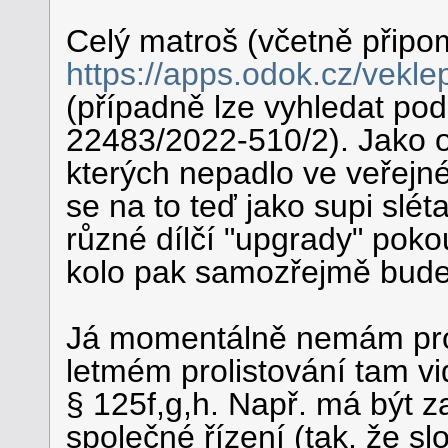
Celý matroš (včetně připo
https://apps.odok.cz/vek
(případně lze vyhledat pod
22483/2022-510/2). Jako ob
kterých nepadlo ve veřejné
se na to teď jako supi slét
různé dílčí "upgrady" poko
kolo pak samozřejmě bude
Já momentálně nemám prost
letmém prolistování tam vi
§ 125f,g,h. Např. má být z
společné řízení (tak, že slo