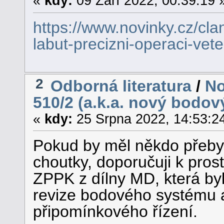
«
kdy:
09 Září 2022, 00:39:19 
https://www.novinky.cz/cl
labut-precizni-operaci-vete
2
Odborná literatura
/
No
510/2 (a.k.a. nový bodov
«
kdy:
25 Srpna 2022, 14:53:2
Pokud by měl někdo přebyt
choutky, doporučuji k pros
ZPPK z dílny MD, která by
revize bodového systému 
připomínkového řízení.