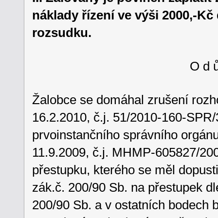
náklady řízení ve výši 2000,-K
rozsudku.
O d ů
Žalobce se domáhal zrušení rozho
16.2.2010, č.j. 51/2010-160-SPR/
prvoinstančního správního orgánu
11.9.2009, č.j. MHMP-605827/200
přestupku, kterého se měl dopustit
zák.č. 200/90 Sb. na přestupek dle
200/90 Sb. a v ostatních bodech b