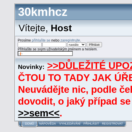
30kmhcz
Vítejte,
Host
Prosíme
přihlašte se
nebo
zaregistrujte
.
Přihlašte se svým uživatelským jménem a heslem.
>>DŮLEŽITÉ UPO
Novinky:
ČTOU TO TADY JAK ÚŘE
Neuvádějte nic, podle če
dovodit, o jaký případ se
>>sem<<
.
DOMŮ
NÁPOVĚDA
VYHLEDÁVÁNÍ
PŘIHLÁSIT
REGISTROVAT