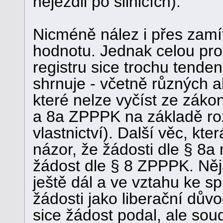
nejezdil po silnicích).
Nicméně nález i přes zamí
hodnotu. Jednak celou pro
registru sice trochu tende
shrnuje - včetně různých a
které nelze vyčíst ze záko
a 8a ZPPPK na základě roz
vlastnictví). Další věc, kt
názor, že žádosti dle § 8
žádost dle § 8 ZPPPK. Něj
ještě dál a ve vztahu ke s
žádosti jako liberační dův
sice žádost podal, ale soud