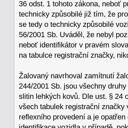
36 odst. 1 tohoto zákona, neboť
technicky způsobilé již tím, že pr
se tedy o technicky způsobilé vozi
56/2001 Sb. Uváděl, že nebyl pozm
neboť identifikátor v pravém slo
na tabulce registrační značky, nik
Žalovaný navrhoval zamítnutí žalob
244/2001 Sb. jsou všechny druhy 
slitin lehkých kovů. Dle ust. § 24
všech tabulek registrační značky 
reflexního provedení a je opatřen
identifikace vozidla v případě, po