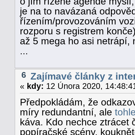
o jím řízené agendě myslí,
je na to navázaná odpověd
řízením/provozováním vozid
rozporu s registrem konče)
až 5 mega ho asi netrápí, n
...
6
Zajímavé články z inte
«
kdy:
12 Února 2020, 14:48:4
Předpokládám, že odkazov
míry redundantní, ale
tohl
káva. Kdo nechce ztrácet 
popíračské scény, kouknět