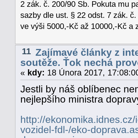
2 zák. č. 200/90 Sb. Pokuta mu 
sazby dle ust. § 22 odst. 7 zák. č.
ve výši 5000,-Kč až 10000,-Kč a 
11
Zajímavé články z int
soutěže. Ťok nechá provo
«
kdy:
18 Února 2017, 17:08:0
Jestli by náš oblíbenec ne
nejlepšího ministra doprav
http://ekonomika.idnes.cz/
vozidel-fdl-/eko-doprava