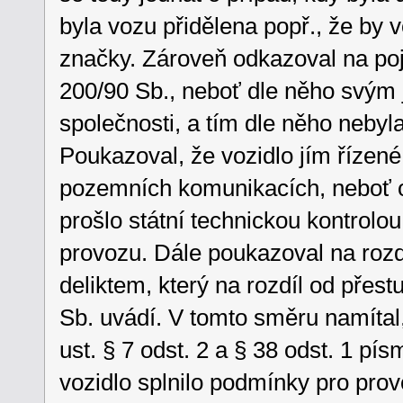
byla vozu přidělena popř., že by v
značky. Zároveň odkazoval na poje
200/90 Sb., neboť dle něho svým 
společnosti, a tím dle něho nebyl
Poukazoval, že vozidlo jím řízen
pozemních komunikacích, neboť od
prošlo státní technickou kontrolou
provozu. Dále poukazoval na roz
deliktem, který na rozdíl od přestu
Sb. uvádí. V tomto směru namítal,
ust. § 7 odst. 2 a § 38 odst. 1 pís
vozidlo splnilo podmínky pro pro