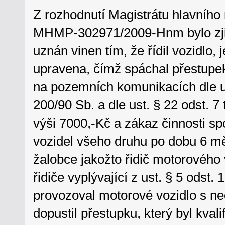
Z rozhodnutí Magistrátu hlavního 
MHMP-302971/2009-Hnm bylo zjišt
uznán vinen tím, že řídil vozidlo,
upravena, čímž spáchal přestupek 
na pozemních komunikacích dle ust
200/90 Sb. a dle ust. § 22 odst. 
výši 7000,-Kč a zákaz činnosti sp
vozidel všeho druhu po dobu 6 m
žalobce jakožto řidič motorového 
řidiče vyplývající z ust. § 5 odst.
provozoval motorové vozidlo s neo
dopustil přestupku, který byl kvali