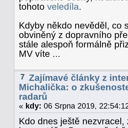
tohoto
veledíla
.
Kdyby někdo nevěděl, co s
obviněný z dopravního pře
stále alespoň formálně při
MV víte ...
7
Zajímavé články z inte
Michalička: o zkušenoste
radarů
«
kdy:
06 Srpna 2019, 22:54:1
Kdo dnes ještě nezvracel, 