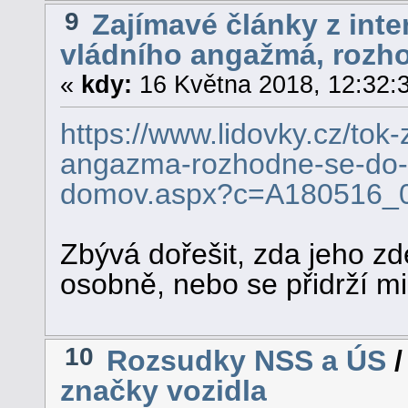
9
Zajímavé články z inte
vládního angažmá, rozh
«
kdy:
16 Května 2018, 12:32:
https://www.lidovky.cz/tok
angazma-rozhodne-se-do-k
domov.aspx?c=A180516_
Zbývá dořešit, zda jeho zd
osobně, nebo se přidrží mi
10
Rozsudky NSS a ÚS
značky vozidla