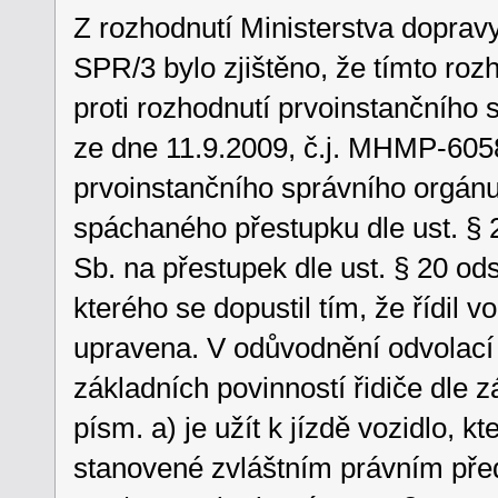
Z rozhodnutí Ministerstva dopravy
SPR/3 bylo zjištěno, že tímto ro
proti rozhodnutí prvoinstančního 
ze dne 11.9.2009, č.j. MHMP-60
prvoinstančního správního orgánu
spáchaného přestupku dle ust. § 2
Sb. na přestupek dle ust. § 20 ods
kterého se dopustil tím, že řídil v
upravena. V odůvodnění odvolací 
základních povinností řidiče dle zá
písm. a) je užít k jízdě vozidlo, 
stanovené zvláštním právním před