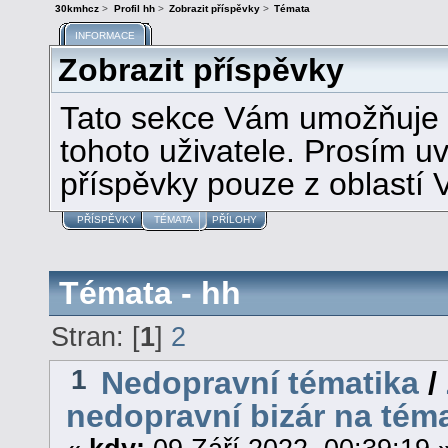
30kmhcz
>
Profil hh
>
Zobrazit příspěvky
>
Témata
INFORMACE
Zobrazit příspěvky
Tato sekce Vám umožňuje z
tohoto uživatele. Prosím u
příspěvky pouze z oblastí 
PŘÍSPĚVKY
TÉMATA
PŘÍLOHY
Témata - hh
Stran: [
1
]
2
1
Nedopravní tématika
/
nedopravní bizár na tém