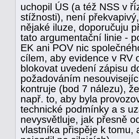
uchopil ÚS (a též NSS v ří
stížnosti), není překvapivý
nějaké iluze, doporučuju pře
tato argumentační linie - 
EK ani POV nic společného 
cílem, aby evidence v RV 
blokovat uvedení zápisu do
požadováním nesouvisejíc
kontruje (bod 7 nálezu), že
např. to, aby byla provozov
technické podmínky a s u
nevysvětluje, jak přesně o
vlastníka přispěje k tomu, 