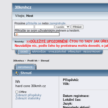
30kmhcz
Vítejte,
Host
Prosíme
přihlašte se
nebo
zaregistrujte
.
Přihlašte se svým uživatelským jménem a heslem.
>>DŮLEŽITÉ UPOZORNĚNÍ
: ČTOU TO TADY JAK ÚŘED
Novinky:
Neuvádějte nic, podle čeho by protistrana mohla dovodit, o ja
DOMŮ
NÁPOVĚDA
VYHLEDÁVÁNÍ
PŘIHLÁSIT
REGISTROVAT
30kmhcz
>
Profil hh
>
Shrnutí
INFORMACE
Shrnutí
Příspěvků:
hh 
Věk:
hard core 30kmh.cz
Offline
Zobrazit příspěvky
Datum registrace:
Zobrazit statistiky
Lokální čas:
Jazyk:
Naposledy aktivní: