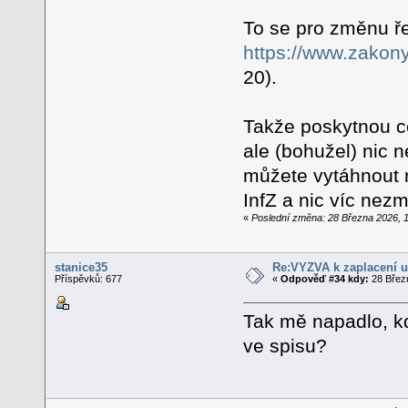
To se pro změnu ře
https://www.zakony
20).
Takže poskytnou ce
ale (bohužel) nic 
můžete vytáhnout 
InfZ a nic víc nez
«
Poslední změna: 28 Března 2026, 
stanice35
Re:VÝZVA k zaplacení u
Příspěvků: 677
«
Odpověď #34 kdy:
28 Březn
Tak mě napadlo, kd
ve spisu?