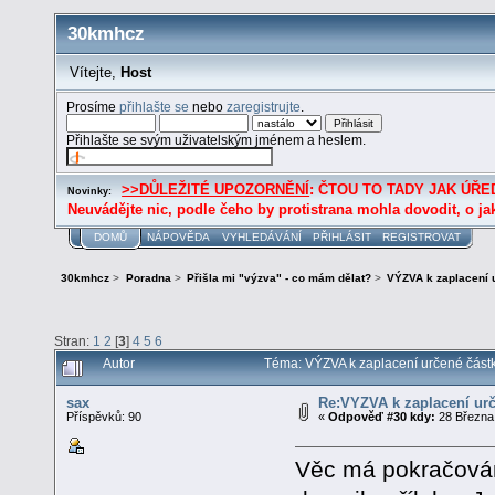
30kmhcz
Vítejte,
Host
Prosíme
přihlašte se
nebo
zaregistrujte
.
Přihlašte se svým uživatelským jménem a heslem.
>>DŮLEŽITÉ UPOZORNĚNÍ
: ČTOU TO TADY JAK ÚŘED
Novinky:
Neuvádějte nic, podle čeho by protistrana mohla dovodit, o ja
DOMŮ
NÁPOVĚDA
VYHLEDÁVÁNÍ
PŘIHLÁSIT
REGISTROVAT
30kmhcz
>
Poradna
>
Přišla mi "výzva" - co mám dělat?
>
VÝZVA k zaplacení 
Stran:
1
2
[
3
]
4
5
6
Autor
Téma: VÝZVA k zaplacení určené částk
sax
Re:VÝZVA k zaplacení urč
Příspěvků: 90
«
Odpověď #30 kdy:
28 Března 
Věc má pokračován