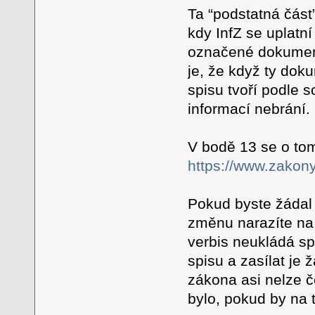
Ta “podstatná část
kdy InfZ se uplatn
označené dokumenty
je, že když ty dok
spisu tvoří podle s
informací nebrání.
V bodě 13 se o tom
https://www.zakony
Pokud byste žádal 
změnu narazíte na 
verbis neukládá sp
spisu a zasílat je 
zákona asi nelze č
bylo, pokud by na