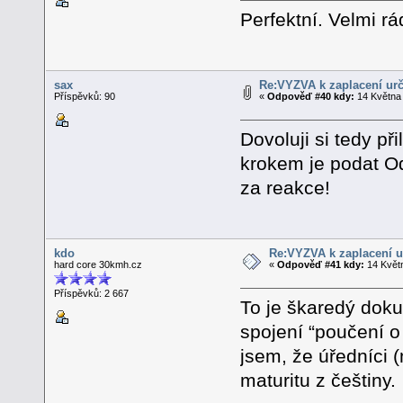
Perfektní. Velmi r
sax
Re:VÝZVA k zaplacení urč
Příspěvků: 90
«
Odpověď #40 kdy:
14 Května 
Dovoluji si tedy p
krokem je podat Od
za reakce!
kdo
Re:VÝZVA k zaplacení u
hard core 30kmh.cz
«
Odpověď #41 kdy:
14 Květn
Příspěvků: 2 667
To je škaredý doku
spojení “poučení o
jsem, že úředníci 
maturitu z češtiny.