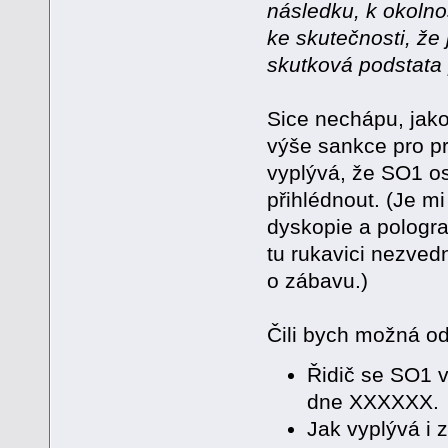
následku, k okoln
ke skutečnosti, ž
skutková podstata
Sice nechápu, jako
výše sankce pro pr
vyplývá, že SO1 os
přihlédnout. (Je mi
dyskopie a pologr
tu rukavici nezved
o zábavu.)
Čili bych možná odp
Řidič se SO1 
dne XXXXXX.
Jak vyplývá i 