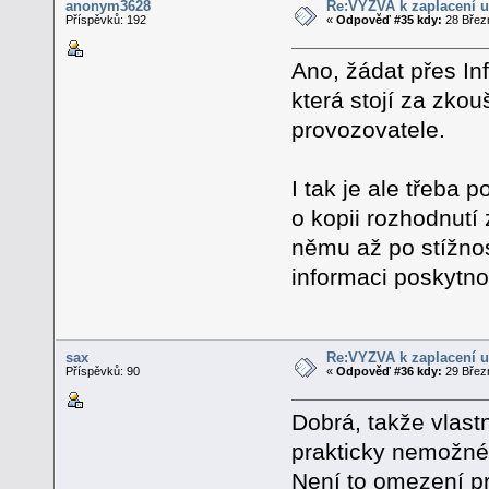
anonym3628
Re:VÝZVA k zaplacení u
Příspěvků: 192
«
Odpověď #35 kdy:
28 Březn
Ano, žádat přes In
která stojí za zko
provozovatele.
I tak je ale třeba 
o kopii rozhodnutí
němu až po stížnos
informaci poskytn
sax
Re:VÝZVA k zaplacení u
Příspěvků: 90
«
Odpověď #36 kdy:
29 Březn
Dobrá, takže vlast
prakticky nemožné 
Není to omezení pr