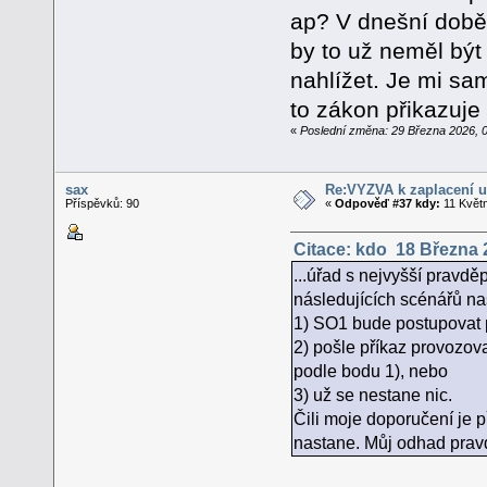
ap? V dnešní době, 
by to už neměl být 
nahlížet. Je mi sam
to zákon přikazuje 
«
Poslední změna: 29 Března 2026, 0
sax
Re:VÝZVA k zaplacení u
Příspěvků: 90
«
Odpověď #37 kdy:
11 Květn
Citace: kdo 18 Března 
...úřad s nejvyšší pravdě
následujících scénářů na
1) SO1 bude postupovat p
2) pošle příkaz provozov
podle bodu 1), nebo
3) už se nestane nic.
Čili moje doporučení je p
nastane. Můj odhad pravd