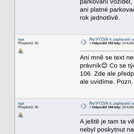
parkování vozidel
ani platné parkova
rok jednotlivě.
sax
Re:VÝZVA k zaplacení u
Příspěvků: 90
«
Odpověď #43 kdy:
14 Květn
Ani mně se text ne
právník😊 Co se tý
106. Zde ale před
ale uvidíme. Pozn
sax
Re:VÝZVA k zaplacení u
Příspěvků: 90
«
Odpověď #44 kdy:
19 Květn
A ještě je tam ta 
nebyl poskytnut na