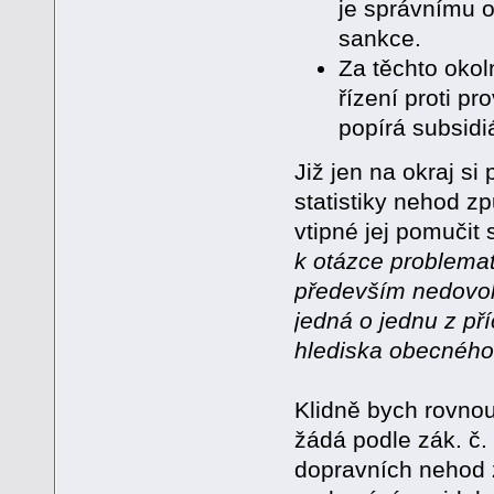
je správnímu o
sankce.
Za těchto okol
řízení proti p
popírá subsidi
Již jen na okraj 
statistiky nehod z
vtipné jej pomučit s
k otázce problemat
především nedovol
jedná o jednu z pří
hlediska obecného 
Klidně bych rovnou
žádá podle zák. č.
dopravních nehod