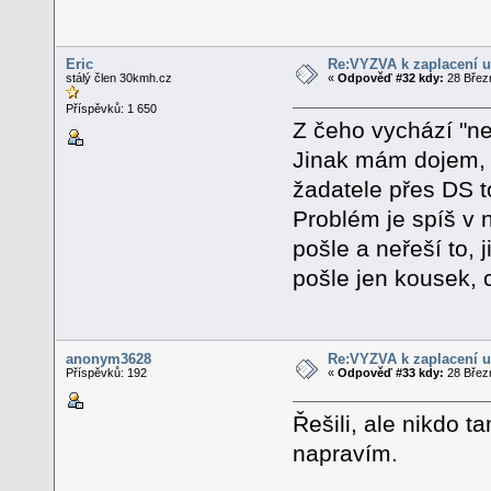
Eric
Re:VÝZVA k zaplacení u
stálý člen 30kmh.cz
«
Odpověď #32 kdy:
28 Březn
Příspěvků: 1 650
Z čeho vychází "n
Jinak mám dojem, že
žadatele přes DS t
Problém je spíš v n
pošle a neřeší to, 
pošle jen kousek, 
anonym3628
Re:VÝZVA k zaplacení u
Příspěvků: 192
«
Odpověď #33 kdy:
28 Březn
Řešili, ale nikdo t
napravím.