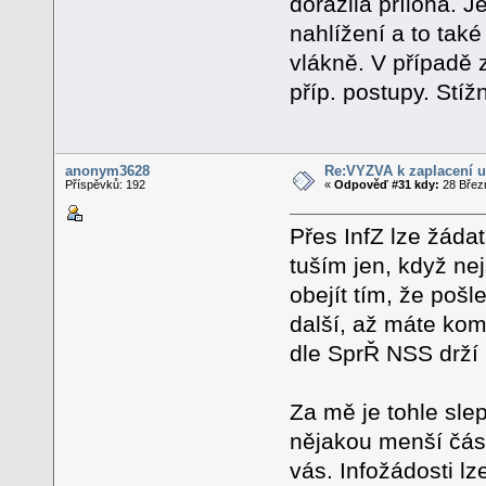
dorazila příloha. J
nahlížení a to tak
vlákně. V případě 
příp. postupy. Stížn
anonym3628
Re:VÝZVA k zaplacení u
Příspěvků: 192
«
Odpověď #31 kdy:
28 Březn
Přes InfZ lze žádat
tuším jen, když ne
obejít tím, že pošl
další, až máte kom
dle SprŘ NSS drží l
Za mě je tohle sle
nějakou menší část
vás. Infožádosti l