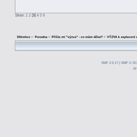
Stran:
1
2
[
3
]
4
5
6
30kmhcz
>
Poradna
>
Přišla mi "výzva" - co mám dělat?
>
VÝZVA k zaplacení 
SMF 2.0.17
|
SMF © 20
X