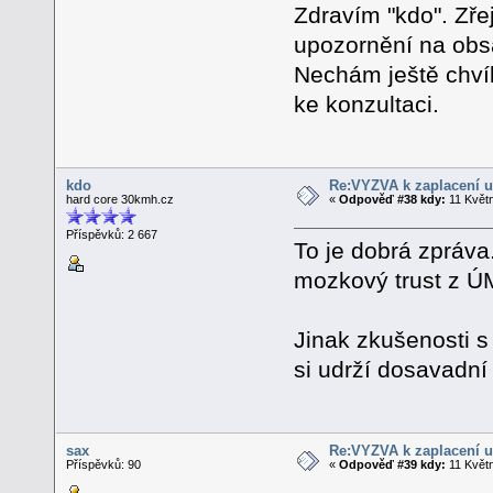
Zdravím "kdo". Zř
upozornění na obsa
Nechám ještě chvíli
ke konzultaci.
kdo
Re:VÝZVA k zaplacení u
hard core 30kmh.cz
«
Odpověď #38 kdy:
11 Květn
Příspěvků: 2 667
To je dobrá zpráva
mozkový trust z ÚM
Jinak zkušenosti 
si udrží dosavadní 
sax
Re:VÝZVA k zaplacení u
Příspěvků: 90
«
Odpověď #39 kdy:
11 Květn