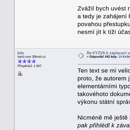
Zvážil bych uvést 
a tedy je zahájení 
povahou přestupku
nesmí jít k tíži úča
kdo
Re:VÝZVA k zaplacení u
hard core 30kmh.cz
«
Odpověď #42 kdy:
14 Květn
Příspěvků: 2 667
Ten text se mi vel
proto, že autorem
elementárními typo
takovéhoto dokume
výkonu státní sprá
Nicméně mě ještě z
pak přihlédl k záv