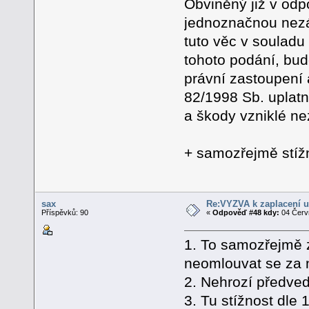
Obviněný již v odp
jednoznačnou nezá
tuto věc v souladu
tohoto podání, bud
právní zastoupení
82/1998 Sb. uplat
a škody vzniklé n
+ samozřejmě stíž
sax
Re:VÝZVA k zaplacení u
Příspěvků: 90
«
Odpověď #48 kdy:
04 Červn
1. To samozřejmě 
neomlouvat se za n
2. Nehrozí předv
3. Tu stížnost dle 