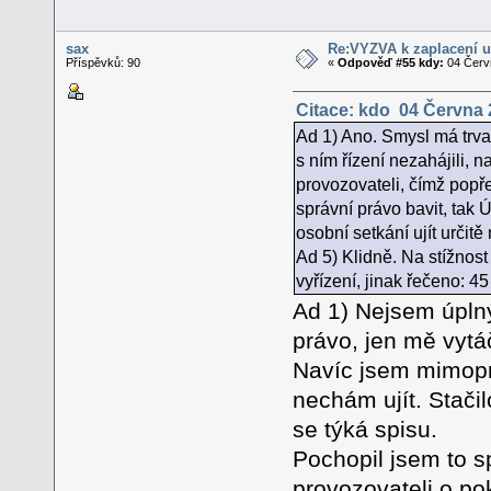
sax
Re:VÝZVA k zaplacení u
Příspěvků: 90
«
Odpověď #55 kdy:
04 Červn
Citace: kdo 04 Června 
Ad 1) Ano. Smysl má trvat
s ním řízení nezahájili, 
provozovateli, čímž popř
správní právo bavit, tak
osobní setkání ujít určitě
Ad 5) Klidně. Na stížnost
vyřízení, jinak řečeno: 4
Ad 1) Nejsem úplný
právo, jen mě vytá
Navíc jsem mimopra
nechám ujít. Stači
se týká spisu.
Pochopil jsem to 
provozovateli o po