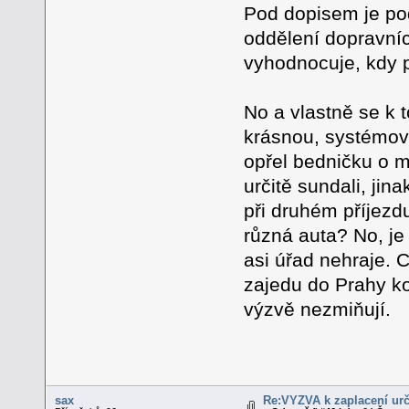
Pod dopisem je po
oddělení dopravních
vyhodnocuje, kdy p
No a vlastně se k t
krásnou, systémově
opřel bedničku o m
určitě sundali, jina
při druhém příjezd
různá auta? No, je 
asi úřad nehraje. 
zajedu do Prahy k
výzvě nezmiňují.
sax
Re:VÝZVA k zaplacení urč