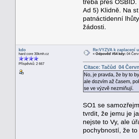
třeba přes OSBID.
Ad 5) Klidně. Na st
patnáctidenní lhůty
žádosti.
kdo
Re:VÝZVA k zaplacení u
hard core 30kmh.cz
«
Odpověď #54 kdy:
04 Červn
Příspěvků: 2 667
Citace: Tačůd 04 Červn
No, je pravda, že by to by
ale dozvím až časem, po
se ve výzvě nezmiňují.
SO1 se samozřejmě
tvrdit, že jemu je 
nejste to Vy, ale 
pochybností, že to