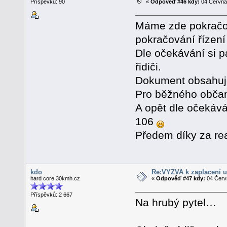
Příspěvků: 90
«
Odpověď #46 kdy:
04 Června 
Máme zde pokračov
pokračování řízení
Dle očekávání si p
řidiči.
Dokument obsahuje
Pro běžného občan
A opět dle očekáván
106
Předem díky za re
kdo
Re:VÝZVA k zaplacení u
hard core 30kmh.cz
«
Odpověď #47 kdy:
04 Červn
Příspěvků: 2 667
Na hrubý pytel…