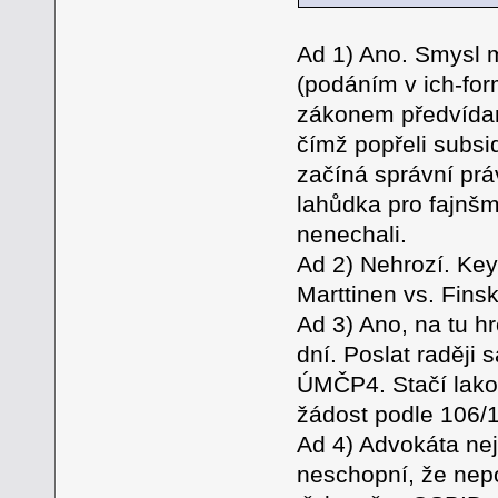
Ad 1) Ano. Smysl m
(podáním v ich-form
zákonem předvídaný
čímž popřeli subsi
začíná správní pr
lahůdka pro fajnšme
nenechali.
Ad 2) Nehrozí. Ke
Marttinen vs. Fins
Ad 3) Ano, na tu h
dní. Poslat raději
ÚMČP4. Stačí lakon
žádost podle 106/1
Ad 4) Advokáta nej
neschopní, že nepo