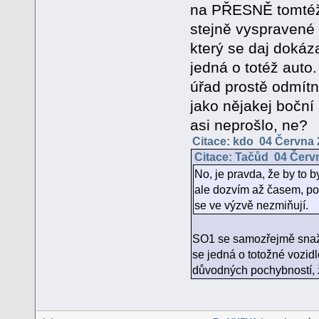
na PŘESNĚ tomtéž 
stejně vyspravené z
který se daj dokáz
jedná o totéž auto
úřad prostě odmítn
jako nějakej boční
asi neprošlo, ne?
Citace: kdo 04 Června 
Citace: Tačůd 04 Červn
No, je pravda, že by to by
ale dozvím až časem, po
se ve výzvě nezmiňují.
SO1 se samozřejmě snaží 
se jedná o totožné vozidl
důvodných pochybností, ž