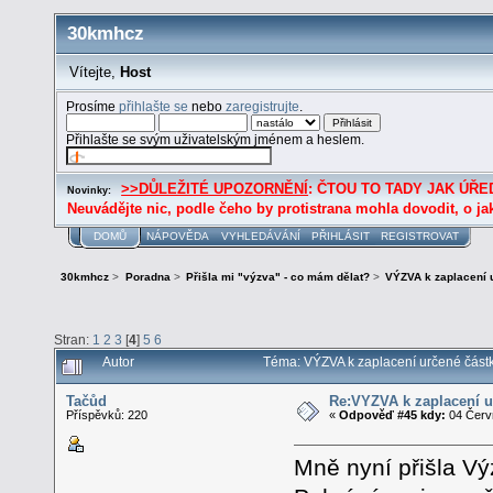
30kmhcz
Vítejte,
Host
Prosíme
přihlašte se
nebo
zaregistrujte
.
Přihlašte se svým uživatelským jménem a heslem.
>>DŮLEŽITÉ UPOZORNĚNÍ
: ČTOU TO TADY JAK ÚŘED
Novinky:
Neuvádějte nic, podle čeho by protistrana mohla dovodit, o ja
DOMŮ
NÁPOVĚDA
VYHLEDÁVÁNÍ
PŘIHLÁSIT
REGISTROVAT
30kmhcz
>
Poradna
>
Přišla mi "výzva" - co mám dělat?
>
VÝZVA k zaplacení 
Stran:
1
2
3
[
4
]
5
6
Autor
Téma: VÝZVA k zaplacení určené částk
Tačůd
Re:VÝZVA k zaplacení u
Příspěvků: 220
«
Odpověď #45 kdy:
04 Červn
Mně nyní přišla Vý