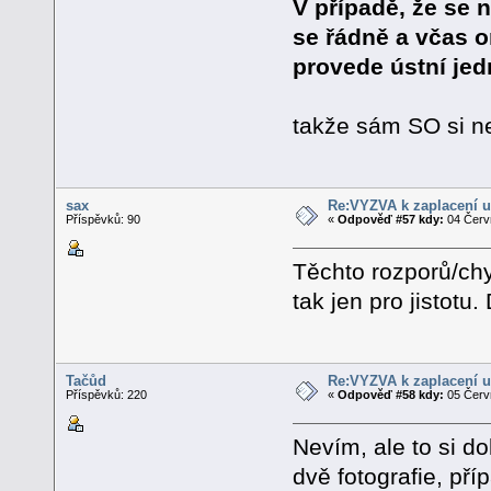
V případě, že se 
se řádně a včas o
provede ústní jed
takže sám SO si n
sax
Re:VÝZVA k zaplacení u
Příspěvků: 90
«
Odpověď #57 kdy:
04 Červn
Těchto rozporů/chy
tak jen pro jistotu.
Tačůd
Re:VÝZVA k zaplacení u
Příspěvků: 220
«
Odpověď #58 kdy:
05 Červn
Nevím, ale to si d
dvě fotografie, pří