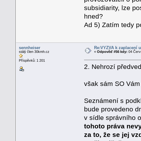
subsidiarity, lze po
hned?
Ad 5) Zatím tedy p
sennheiser
Re:VÝZVA k zaplacení u
stálý člen 30kmh.cz
«
Odpověď #56 kdy:
04 Červn
Příspěvků: 1 201
2. Nehrozí předv
však sám SO Vám 
Seznámení s podkl
bude provedeno dn
v sídle správního 
tohoto práva nevy
za to, že se jej vz