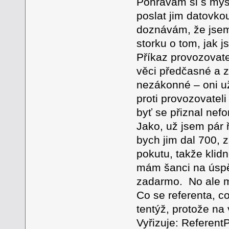
Pohrávám si s myšle
poslat jim datovko
doznávám, že jsem 
storku o tom, jak j
Příkaz provozovate
věci předčasné a z
nezákonné – oni už
proti provozovateli
byť se přiznal nef
Jako, už jsem pár 
bych jim dal 700, z
pokutu, takže klidn
mám šanci na úspě
zadarmo. No ale m
Co se referenta, co 
tentýž, protože na
Vyřizuje: Referen