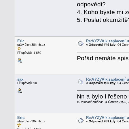
odpovědi?
4. Koho byste mi z
5. Poslat okamžitě
Eric
Re:VÝZVA k zaplacení u
stálý člen 30kmh.cz
«
Odpověď #49 kdy:
04 Červn
Příspěvků: 1 650
Pořád nemáte spi
sax
Re:VÝZVA k zaplacení u
Příspěvků: 90
«
Odpověď #50 kdy:
04 Červn
Nn a bylo i řešeno 
«
Poslední změna: 04 Června 2026, 
Eric
Re:VÝZVA k zaplacení u
stálý člen 30kmh.cz
«
Odpověď #51 kdy:
04 Červn