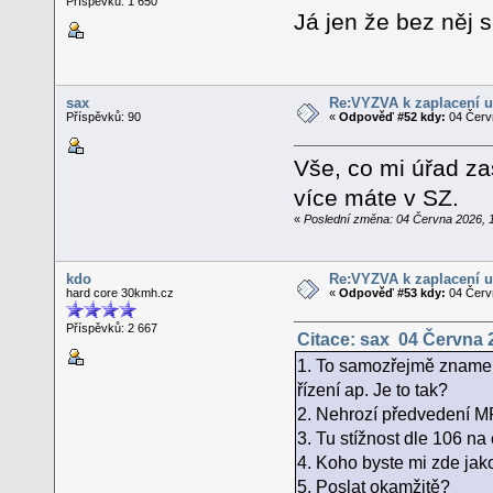
Příspěvků: 1 650
Já jen že bez něj s
sax
Re:VÝZVA k zaplacení u
Příspěvků: 90
«
Odpověď #52 kdy:
04 Červn
Vše, co mi úřad za
více máte v SZ.
«
Poslední změna: 04 Června 2026, 
kdo
Re:VÝZVA k zaplacení u
hard core 30kmh.cz
«
Odpověď #53 kdy:
04 Červn
Příspěvků: 2 667
Citace: sax 04 Června 
1. To samozřejmě znamen
řízení ap. Je to tak?
2. Nehrozí předvedení 
3. Tu stížnost dle 106 na
4. Koho byste mi zde jak
5. Poslat okamžitě?