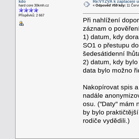
kdo
Re:VÝZVA k zaplacení u
hard core 30kmh.cz
«
Odpověď #59 kdy:
11 Červn
Příspěvků: 2 667
Při nahlížení dopo
záznam o pověření 
1) datum, kdy dora
SO1 o přestupu doz
šedesátidenní lhůta
2) datum, kdy bylo
data bylo možno ři
Nakopírovat spis a
nadále anonymizov
osu. ("Daty" mám n
by bylo praktičtějš
rodiče vydědili.)