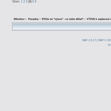
Stran:
1
2
3
[
4
]
5
6
30kmhcz
>
Poradna
>
Přišla mi "výzva" - co mám dělat?
>
VÝZVA k zaplacení 
SMF 2.0.17
|
SMF © 20
X