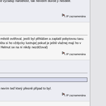
ud vyžadují národnost, tak nevidím důvod jí nesdělit.
IP zaznamenána
stě ověřoval, jestli byl přihlášen a zaplatil pobytovou taxu.
ta si ho vždycky lustruje( pokud je ještě vlažnej mají ho v
e Helmut se na ní nikdy nezdržoval)
IP zaznamenána
 nevím teď který přesně případ to byl.
IP zaznamenána