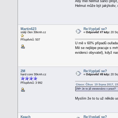
Aby měl helmut šanci projít,
Helmut může být jakýkoliv, 
Martin623
Re:Vyplatí se?
stálý člen 30kmh.cz
«
Odpověď #7 kdy:
20 Sr
Příspěvků: 507
U mě v 60% případů ouřada p
Mě se nejlépe pracuje s mrtv
evidenci obyvatel), když na
2M
Re:Vyplatí se?
hard core 30kmh.cz
«
Odpověď #8 kdy:
20 Sr
Příspěvků: 3 992
Citace: Číkus 19 Srpna 2017, 15
2M> Je to již otestováno v praxi?
Myslím že to tu už někdo ud
Keach
Re:Vyplatí se?