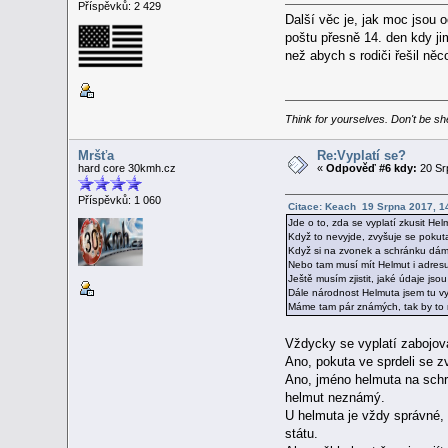
Příspěvků: 2 429
Další věc je, jak moc jsou o
poštu přesně 14. den kdy jim
než abych s rodiči řešil něc
Think for yourselves. Don't be sh
Mršťa
Re:Vyplatí se?
hard core 30kmh.cz
«
Odpověď #6 kdy:
20 Sr
Příspěvků: 1 060
Citace: Keach 19 Srpna 2017, 1
Jde o to, zda se vyplatí zkusit He
Když to nevyjde, zvyšuje se pokut
Když si na zvonek a schránku dám
Nebo tam musí mít Helmut i adresu
Ještě musím zjistit, jaké údaje jso
Dále národnost Helmuta jsem tu vyč
Máme tam pár známých, tak by to mo
Vždycky se vyplatí zabojovat
Ano, pokuta ve sprdeli se zv
Ano, jméno helmuta na schrán
helmut neznámý.
U helmuta je vždy správné, 
státu.