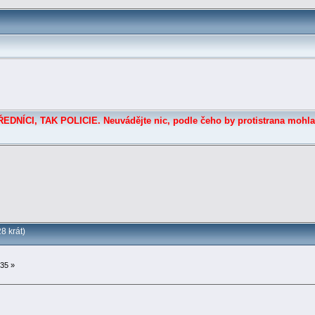
DNÍCI, TAK POLICIE. Neuvádějte nic, podle čeho by protistrana mohla
8 krát)
:35 »