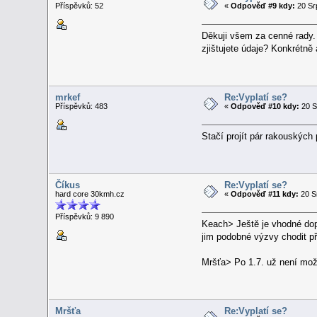
Příspěvků: 52
«
Odpověď #9 kdy:
20 Sr
Děkuji všem za cenné rady. R
zjištujete údaje? Konkrétně 
mrkef
Re:Vyplatí se?
Příspěvků: 483
«
Odpověď #10 kdy:
20 S
Stačí projít pár rakouských
Číkus
Re:Vyplatí se?
hard core 30kmh.cz
«
Odpověď #11 kdy:
20 S
Příspěvků: 9 890
Keach> Ještě je vhodné dop
jim podobné výzvy chodit př
Mršťa> Po 1.7. už není možn
Mršťa
Re:Vyplatí se?