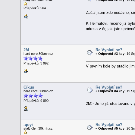
Příspěvků: 564
Začal jsem zde nedávno, sice
K Helmutovi, řečeno již byl
adresa v čr, jak jste správn
2M
Re:Vyplatí se?
hard core 30kmh.cz
«
Odpověď #3 kdy:
19 Sr
Příspěvků: 3 992
V prvním kole by stačilo jim
Číkus
Re:Vyplatí se?
hard core 30kmh.cz
«
Odpověď #4 kdy:
19 Sr
Příspěvků: 9 890
2M> Je to již otestováno v 
.qoyi
Re:Vyplatí se?
stálý člen 30kmh.cz
«
Odpověď #5 kdy:
20 Sr