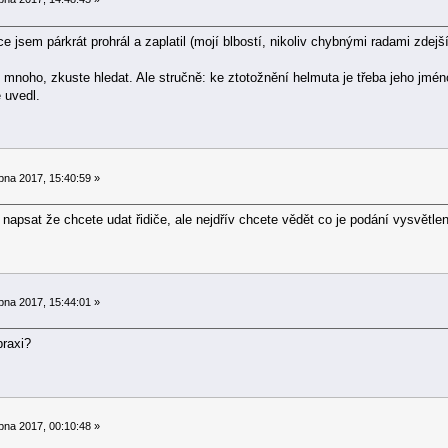
 jsem párkrát prohrál a zaplatil (mojí blbostí, nikoliv chybnými radami zdejšíc
o mnoho, zkuste hledat. Ale stručně: ke ztotožnění helmuta je třeba jeho jmén
ě uvedl.
pna 2017, 15:40:59 »
 napsat že chcete udat řidiče, ale nejdřív chcete vědět co je podání vysvětle
pna 2017, 15:44:01 »
praxi?
pna 2017, 00:10:48 »