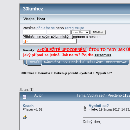
30kmhcz
Vítejte,
Host
Prosíme
přihlašte se
nebo
zaregistrujte
.
Přihlašte se svým uživatelským jménem a heslem.
>>DŮLEŽITÉ UPOZORNĚNÍ
: ČTOU TO TADY JAK ÚŘE
Novinky:
jaký případ se jedná. Jak na to? Pojďte
>>sem<<
.
DOMŮ
NÁPOVĚDA
VYHLEDÁVÁNÍ
PŘIHLÁSIT
REGISTROVAT
30kmhcz
>
Poradna
>
Potřebuji poradit - rychlost
>
Vyplatí se?
Stran: [
1
]
Autor
Téma: Vyplatí se? (Přečteno 1132
Keach
Vyplatí se?
Příspěvků: 52
«
kdy:
19 Srpna 2017, 14:23
Dobrý den,