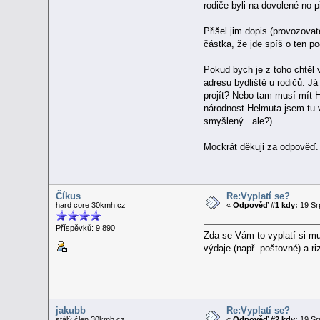
rodiče byli na dovolené no 
Přišel jim dopis (provozovat
částka, že jde spíš o ten po
Pokud bych je z toho chtěl 
adresu bydliště u rodičů.
projít? Nebo tam musí mít He
národnost Helmuta jsem tu v
smyšlený...ale?)
Mockrát děkuji za odpověď. 
Číkus
Re:Vyplatí se?
hard core 30kmh.cz
«
Odpověď #1 kdy:
19 Sr
Příspěvků: 9 890
Zda se Vám to vyplatí si mu
výdaje (např. poštovné) a r
jakubb
Re:Vyplatí se?
stálý člen 30kmh.cz
«
Odpověď #2 kdy:
19 Sr