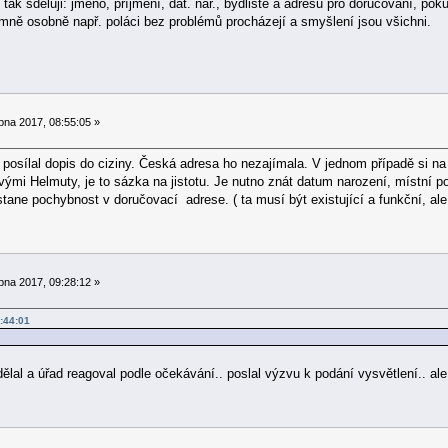
 tak sděluji: jméno, příjmení, dat. nar., bydliště a adresu pro doručování, pok
mně osobně např. poláci bez problémů procházejí a smyšlení jsou všichni.
pna 2017, 08:55:05 »
osílal dopis do ciziny. Česká adresa ho nezajímala. V jednom případě si na mě
ými Helmuty, je to sázka na jistotu. Je nutno znát datum narození, místní poš
stane pochybnost v doručovací adrese. ( ta musí být existující a funkční, al
pna 2017, 09:28:12 »
:44:01
ělal a úřad reagoval podle očekávání.. poslal výzvu k podání vysvětlení.. ale