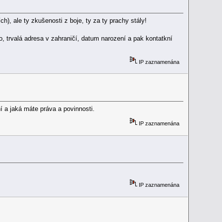
h), ale ty zkušenosti z boje, ty za ty prachy stály!
o, trvalá adresa v zahraničí, datum narození a pak kontatkní
IP zaznamenána
ní a jaká máte práva a povinnosti.
IP zaznamenána
IP zaznamenána