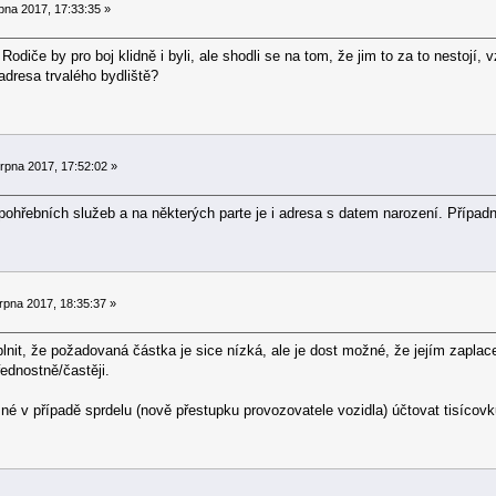
pna 2017, 17:33:35 »
odiče by pro boj klidně i byli, ale shodli se na tom, že jim to za to nestojí,
adresa trvalého bydliště?
rpna 2017, 17:52:02 »
 pohřebních služeb a na některých parte je i adresa s datem narození. Případ
rpna 2017, 18:35:37 »
lnit, že požadovaná částka je sice nízká, ale je dost možné, že jejím zapl
ednostně/častěji.
é v případě sprdelu (nově přestupku provozovatele vozidla) účtovat tisícovk