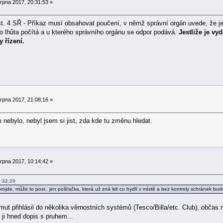
rpna 2017, 20:31:53 »
. 4 SŘ - Příkaz musí obsahovat poučení, v němž správní orgán uvede, že je 
ato lhůta počítá a u kterého správního orgánu se odpor podává.
Jestliže je vy
 řízení.
rpna 2017, 21:08:16 »
 nebylo, nebyl jsem si jist, zda kde tu změnu hledat.
rpna 2017, 10:14:42 »
:32:20
jde, může to posr.. jen pošťačka, která už zná lidi co bydlí v místě a bez kontroly schránek bud
mut přihlásil do několika věrnostních systémů (Tesco/Billa/etc. Club), obča
 ji hned dopis s pruhem...