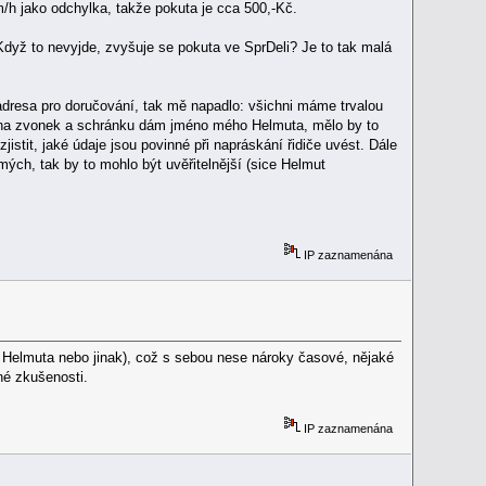
m/h jako odchylka, takže pokuta je cca 500,-Kč.
? Když to nevyjde, zvyšuje se pokuta ve SprDeli? Je to tak malá
adresa pro doručování, tak mě napadlo: všichni máme trvalou
 na zvonek a schránku dám jméno mého Helmuta, mělo by to
istit, jaké údaje jsou povinné při napráskání řidiče uvést. Dále
ých, tak by to mohlo být uvěřitelnější (sice Helmut
IP zaznamenána
cí Helmuta nebo jinak), což s sebou nese nároky časové, nějaké
né zkušenosti.
IP zaznamenána