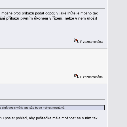
možné proti příkazu podat odpor, v jaké lhůtě je možno tak
dání příkazu prvním úkonem v řízení, nelze v něm uložit
IP zaznamenána
IP zaznamenána
e chtít dopis vrátit, protože bude helmut neznámý.
s mu poslat pohled, aby pošťačka měla možnost se s ním tak