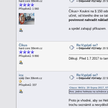
hard core 30kmh.cz
«
Odpověď #12 kdy:
20 S
Příspěvků: 1 060
Číkus> Koukni na § 150 odst
učinit, od kterého dne se t
povinnost nahradit náklady
a sprdel zahajují příkazem.
Číkus
Re:Vyplatí se?
hard core 30kmh.cz
«
Odpověď #13 kdy:
20 S
Příspěvků: 9 890
Děkuji. Před 1.7.2017 to tam
icu
Re:Vyplatí se?
stálý člen 30kmh.cz
«
Odpověď #14 kdy:
22 S
Příspěvků: 337
Citace: Mršťa 20 Srpna 2017, 07
Ano, jméno helmuta na schránce pro
Proto je vhodné, aby se Hel
trochu seznámit a nevyděsil