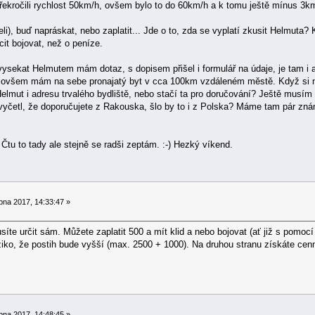
překročili rychlost 50km/h, ovšem bylo to do 60km/h a k tomu ještě mínus 3k
eli), buď napráskat, nebo zaplatit... Jde o to, zda se vyplatí zkusit Helmuta
cit bojovat, než o peníze.
vysekat Helmutem mám dotaz, s dopisem přišel i formulář na údaje, je tam i 
 Já ovšem mám na sebe pronajatý byt v cca 100km vzdáleném městě. Když si
lmut i adresu trvalého bydliště, nebo stačí ta pro doručování? Ještě musím zj
yčetl, že doporučujete z Rakouska, šlo by to i z Polska? Máme tam pár znám
Čtu to tady ale stejně se radši zeptám. :-) Hezký víkend.
pna 2017, 14:33:47 »
síte určit sám. Můžete zaplatit 500 a mít klid a nebo bojovat (ať již s pomo
iziko, že postih bude vyšší (max. 2500 + 1000). Na druhou stranu získáte cen
pna 2017, 14:48:45 »