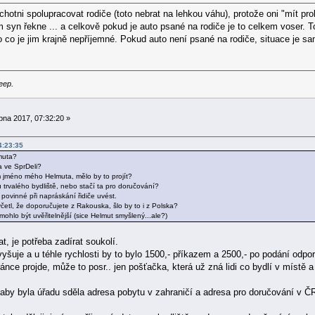
chotni spolupracovat rodiče (toto nebrat na lehkou váhu), protože oni "mít prob
 syn řekne ... a celkově pokud je auto psané na rodiče je to celkem voser. To
o co je jim krajně nepříjemné. Pokud auto není psané na rodiče, situace je sa
eep.
pna 2017, 07:32:20 »
4:23:35
lmuta?
a ve SprDeli?
 jméno mého Helmuta, mělo by to projít?
 trvalého bydliště, nebo stačí ta pro doručování?
u povinné při napráskání řidiče uvést.
etl, že doporučujete z Rakouska, šlo by to i z Polska?
hlo být uvěřitelnější (sice Helmut smyšlený...ale?)
, je potřeba zadírat soukolí.
yšuje a u téhle rychlosti by to bylo 1500,- příkazem a 2500,- po podání odpor
ce projde, může to posr.. jen pošťačka, která už zná lidi co bydlí v místě a 
aby byla úřadu sděla adresa pobytu v zahraničí a adresa pro doručování v ČR