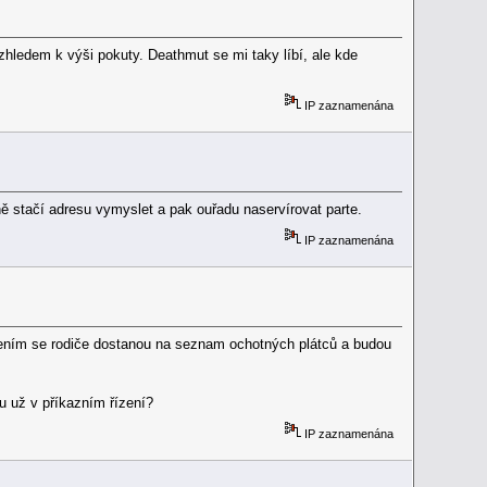
 vzhledem k výši pokuty. Deathmut se mi taky líbí, ale kde
IP zaznamenána
ně stačí adresu vymyslet a pak ouřadu naservírovat parte.
IP zaznamenána
acením se rodiče dostanou na seznam ochotných plátců a budou
u už v příkazním řízení?
IP zaznamenána