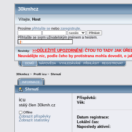
30kmhcz
Vítejte,
Host
Prosíme
přihlašte se
nebo
zaregistrujte
.
Přihlašte se svým uživatelským jménem a heslem.
>>DŮLEŽITÉ UPOZORNĚNÍ
: ČTOU TO TADY JAK ÚŘED
Novinky:
Neuvádějte nic, podle čeho by protistrana mohla dovodit, o ja
DOMŮ
NÁPOVĚDA
VYHLEDÁVÁNÍ
PŘIHLÁSIT
REGISTROVAT
30kmhcz
>
Profil icu
>
Shrnutí
INFORMACE
Shrnutí
Příspěvků:
icu 
Věk:
stálý člen 30kmh.cz
Offline
Zobrazit příspěvky
Datum registrace:
Zobrazit statistiky
Lokální čas:
Naposledy aktivní: