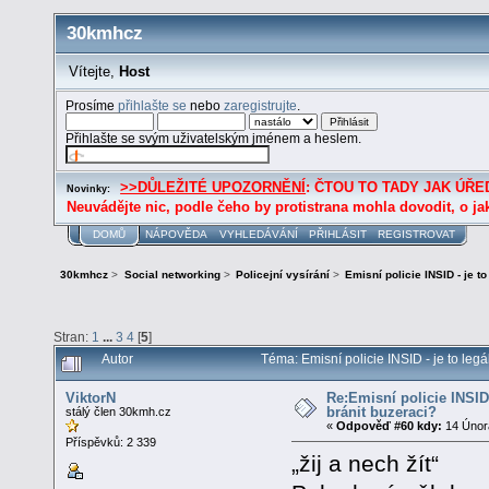
30kmhcz
Vítejte,
Host
Prosíme
přihlašte se
nebo
zaregistrujte
.
Přihlašte se svým uživatelským jménem a heslem.
>>DŮLEŽITÉ UPOZORNĚNÍ
: ČTOU TO TADY JAK ÚŘED
Novinky:
Neuvádějte nic, podle čeho by protistrana mohla dovodit, o ja
DOMŮ
NÁPOVĚDA
VYHLEDÁVÁNÍ
PŘIHLÁSIT
REGISTROVAT
30kmhcz
>
Social networking
>
Policejní vysírání
>
Emisní policie INSID - je to
Stran:
1
...
3
4
[
5
]
Autor
Téma: Emisní policie INSID - je to legá
ViktorN
Re:Emisní policie INSID -
bránit buzeraci?
stálý člen 30kmh.cz
«
Odpověď #60 kdy:
14 Února
Příspěvků: 2 339
„žij a nech žít“