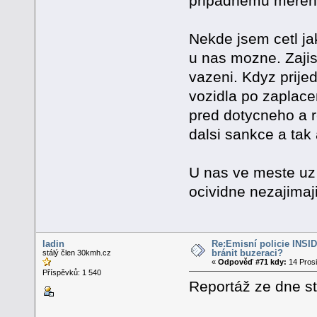
pripadnemu mereni
Nekde jsem cetl ja
u nas mozne. Zajist
vazeni. Kdyz prije
vozidla po zaplacen
pred dotycneho a r
dalsi sankce a tak
U nas ve meste uz b
ocividne nezajimaji
ladin
Re:Emisní policie INSID -
bránit buzeraci?
stálý člen 30kmh.cz
«
Odpověď #71 kdy:
14 Prosi
Příspěvků: 1 540
Reportáž ze dne st