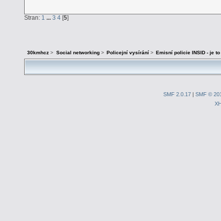
Stran:
1
...
3
4
[
5
]
30kmhcz
>
Social networking
>
Policejní vysírání
>
Emisní policie INSID - je to
SMF 2.0.17
|
SMF © 20
X