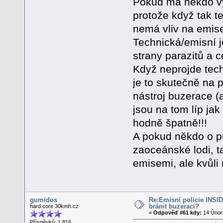
Pokud má někdo vyt
protože když tak t
nemá vliv na emise
Technická/emisní j
strany parazitů a c
Když neprojde techn
je to skutečně na 
nástroj buzerace (a
jsou na tom líp ja
hodně špatně!!!
A pokud někdo o pů
zaoceánské lodi, t
emisemi, ale kvůl
gumidos
Re:Emisní policie INSID -
bránit buzeraci?
hard core 30kmh.cz
«
Odpověď #61 kdy:
14 Února
Příspěvků: 1 816