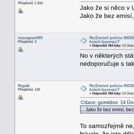
Příspěvků: 1 816
Jako že si něco v U
Jako že bez emisí,
mavagner695
Re:Emisní policie INSID -
bránit buzeraci?
Příspěvků: 3
«
Odpověď #64 kdy:
14 Února
No v některých stát
nedoporučuje s ta
Ropák
Re:Emisní policie INSID -
bránit buzeraci?
Příspěvků: 126
«
Odpověď #65 kdy:
14 Února
Citace: gumidos 14 Úno
... Jako že bez emisí, b
To samozřejmě ne, m
bývalo, že jste dě