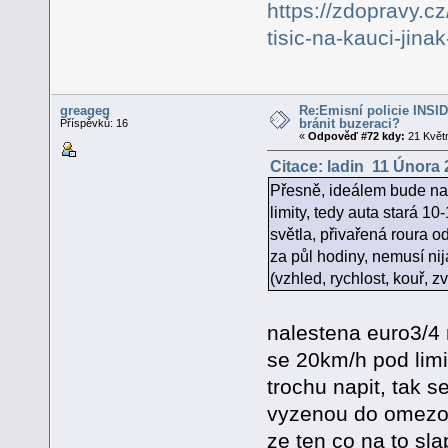
https://zdopravy.c
tisic-na-kauci-jin
greageg
Re:Emisní policie INSID -
bránit buzeraci?
Příspěvků: 16
«
Odpověď #72 kdy:
21 Květn
Citace: ladin 11 Února 
Přesně, ideálem bude na
limity, tedy auta stará 10
světla, přivařená roura o
za půl hodiny, nemusí ni
(vzhled, rychlost, kouř, z
nalestena euro3/4 
se 20km/h pod limi
trochu napit, tak s
vyzenou do omezova
ze ten co na to sl