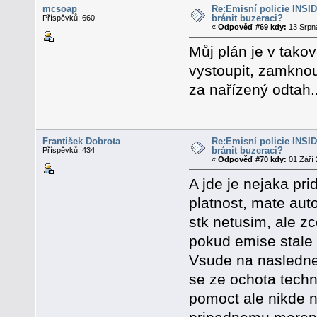
mcsoap
Re:Emisní policie INSID -
bránit buzeraci?
Příspěvků: 660
«
Odpověď #69 kdy:
13 Srpna
Můj plán je v takov
vystoupit, zamknou
za nařízený odtah.
František Dobrota
Re:Emisní policie INSID -
bránit buzeraci?
Příspěvků: 434
«
Odpověď #70 kdy:
01 Září 
A jde je nejaka pr
platnost, mate auto
stk netusim, ale zce
pokud emise stale 
Vsude na naslednem
se ze ochota tech
pomoct ale nikde n