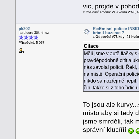
vic, projde v poho
«
Poslední změna: 21 Května 2026, 0
pk202
Re:Emisní policie INSID -
bránit buzeraci?
hard core 30kmh.cz
«
Odpověď #73 kdy:
21 Květn
Příspěvků: 5 057
Citace
Měli jsme v autě flašky s
pravděpodobně cítit a ukr
nás zavolal policii. Řekl, 
na místě. Operační polici
nikdo samozřejmě nepil, ta
čin, takže si z toho řidič
To jsou ale kurvy..
místo aby si tedy d
jsme smrděli, tak m
správní klucíííí