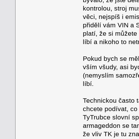
kontrolou, stroj mu
věci, nejspíš i em
přidělí vám VIN a S
platí, že si můžete
líbí a nikoho to net
Pokud bych se měl 
vším všudy, asi byc
(nemyslím samozřej
líbí.
Technickou často ta
chcete podívat, co 
TyTrubce slovní sp
armageddon se tam 
že vliv TK je tu z