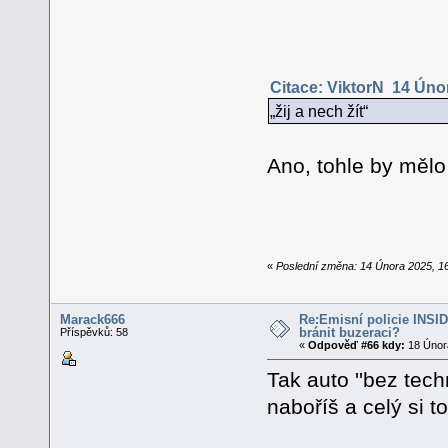
Citace: ViktorN 14 Únor
„žij a nech žít“
Ano, tohle by mělo
«
Poslední změna: 14 Února 2025, 1
Marack666
Re:Emisní policie INSID -
bránit buzeraci?
Příspěvků: 58
«
Odpověď #66 kdy:
18 Února
Tak auto ''bez tec
naboříš a celý si t