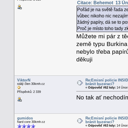
Citace: Behemot 13 Úno
Pořád je na světě řada zem
vůbec nikoho nic nezajímá
žádný papíry, dá se to po
Proč je místo toho tady z
Můžete mi pár z t
země typu Burkina 
nebylo třeba papírů
děkuji
ViktorN
Re:Emisní policie INSID -
bránit buzeraci?
stálý člen 30kmh.cz
«
Odpověď #62 kdy:
14 Února
Příspěvků: 2 339
No tak ať nechodím
gumidos
Re:Emisní policie INSID -
bránit buzeraci?
hard core 30kmh.cz
«
Odpověď #63 kdy:
14 Února