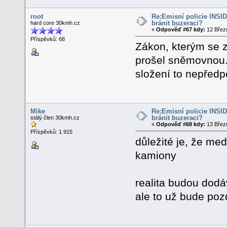
root
Re:Emisní policie INSID -
bránit buzeraci?
hard core 30kmh.cz
«
Odpověď #67 kdy:
12 Březn
Příspěvků: 68
Zákon, kterým se z
prošel sněmovnou. 
složení to nepřed
Mike
Re:Emisní policie INSID -
bránit buzeraci?
stálý člen 30kmh.cz
«
Odpověď #68 kdy:
13 Březn
Příspěvků: 1 915
důležité je, že me
kamiony
realita budou dodáv
ale to už bude pozd