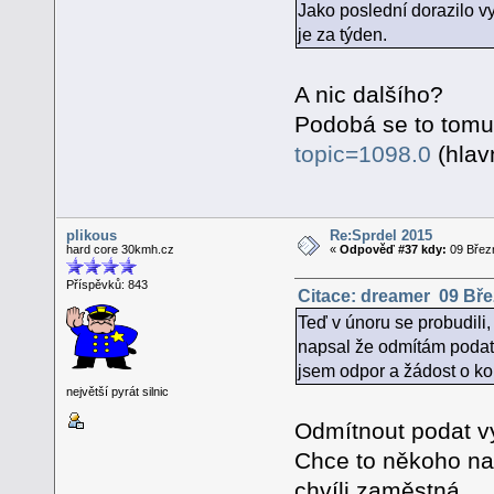
Jako poslední dorazilo v
je za týden.
A nic dalšího?
Podobá se to tomu
topic=1098.0
(hlav
plikous
Re:Sprdel 2015
hard core 30kmh.cz
«
Odpověď #37 kdy:
09 Březn
Příspěvků: 843
Citace: dreamer 09 Bře
Teď v únoru se probudili,
napsal že odmítám podat v
jsem odpor a žádost o kop
největší pyrát silnic
Odmítnout podat vy
Chce to někoho napr
chvíli zaměstná.