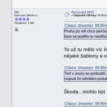
2M
Re:Sprdel 2015
hard core 30kmh.cz
«
Odpověď #36 kdy:
09 Březn
Příspěvků: 3 992
Citace: dreamer 09 Bře
Praha po mě chce peníze 
kam se podělo to nestíhá
To už tu mělo víc l
nějaké šablony a 
Citace: dreamer 09 Bře
Teď v únoru se probudili,
napsal že odmítám podat
Škoda.. mohlo být 
Citace: dreamer 09 Bře