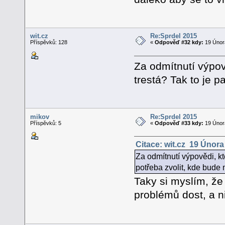
wit.cz
Re:Sprdel 2015
Příspěvků: 128
«
Odpověď #32 kdy:
19 Února
Za odmítnutí výpově
trestá? Tak to je p
mikov
Re:Sprdel 2015
Příspěvků: 5
«
Odpověď #33 kdy:
19 Února
Citace: wit.cz 19 Února
Za odmítnutí výpovědi, kte
potřeba zvolit, kde bude 
Taky si myslím, že 
problémů dost, a n