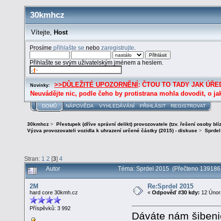
30kmhcz
Vítejte,
Host
Prosíme
přihlašte se
nebo
zaregistrujte
.
Přihlašte se svým uživatelským jménem a heslem.
>>DŮLEŽITÉ UPOZORNĚNÍ
: ČTOU TO TADY JAK ÚŘED
Novinky:
Neuvádějte nic, podle čeho by protistrana mohla dovodit, o ja
DOMŮ
NÁPOVĚDA
VYHLEDÁVÁNÍ
PŘIHLÁSIT
REGISTROVAT
30kmhcz
>
Přestupek (dříve správní delikt) provozovatele (tzv. řešení osoby blí
Výzva provozovateli vozidla k uhrazení určené částky (2015) - diskuse
>
Sprdel
Stran:
1
2
[
3
]
4
Autor
Téma: Sprdel 2015 (Přečteno 139186 
2M
Re:Sprdel 2015
hard core 30kmh.cz
«
Odpověď #30 kdy:
12 Února
Příspěvků: 3 992
Dáváte nám šibenič