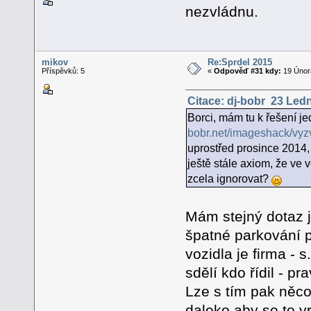
nezvládnu.
mikov
Re:Sprdel 2015
Příspěvků: 5
«
Odpověď #31 kdy:
19 Února
Citace: dj-bobr 23 Ledn
Borci, mám tu k řešení j
bobr.net/imageshack/vyz
uprostřed prosince 2014,
ještě stále axiom, že ve 
zcela ignorovat?
Mám stejný dotaz j
špatné parkování 
vozidla je firma -
sdělí kdo řídil - pr
Lze s tím pak něco
daleko aby se to vr