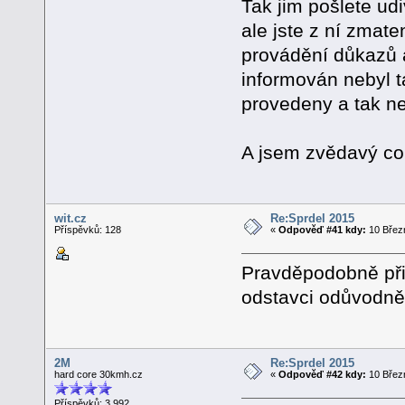
Tak jim pošlete ud
ale jste z ní zmat
provádění důkazů a
informován nebyl t
provedeny a tak ne
A jsem zvědavý c
wit.cz
Re:Sprdel 2015
Příspěvků: 128
«
Odpověď #41 kdy:
10 Březn
Pravděpodobně při
odstavci odůvodně
2M
Re:Sprdel 2015
hard core 30kmh.cz
«
Odpověď #42 kdy:
10 Březn
Příspěvků: 3 992