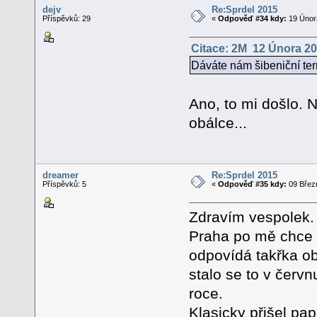
dejv
Re:Sprdel 2015
Příspěvků: 29
«
Odpověď #34 kdy:
19 Února
Citace: 2M 12 Února 20
Dáváte nám šibeniční term
Ano, to mi došlo. 
obálce...
dreamer
Re:Sprdel 2015
Příspěvků: 5
«
Odpověď #35 kdy:
09 Březn
Zdravím vespolek.
Praha po mě chce p
odpovídá takřka o
stalo se to v červ
roce.
Klasicky přišel pap