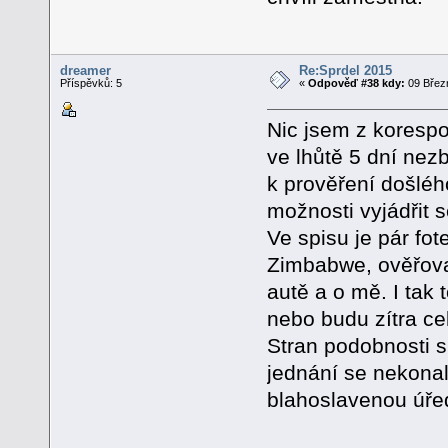
dreamer
Re:Sprdel 2015
Příspěvků: 5
«
Odpověď #38 kdy:
09 Březn
Nic jsem z korespo
ve lhůtě 5 dní nez
k prověření došlé
možnosti vyjádřit 
Ve spisu je pár fot
Zimbabwe, ověřovac
autě a o mě. I tak
nebo budu zítra c
Stran podobnosti s
jednání se nekonal
blahoslavenou úřed