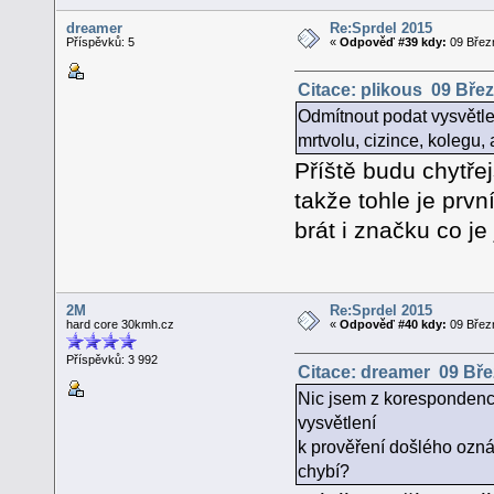
dreamer
Re:Sprdel 2015
Příspěvků: 5
«
Odpověď #39 kdy:
09 Březn
Citace: plikous 09 Břez
Odmítnout podat vysvětlen
mrtvolu, cizince, kolegu,
Příště budu chytře
takže tohle je prvn
brát i značku co j
2M
Re:Sprdel 2015
hard core 30kmh.cz
«
Odpověď #40 kdy:
09 Březn
Příspěvků: 3 992
Citace: dreamer 09 Bře
Nic jsem z korespondence
vysvětlení
k prověření došlého ozná
chybí?