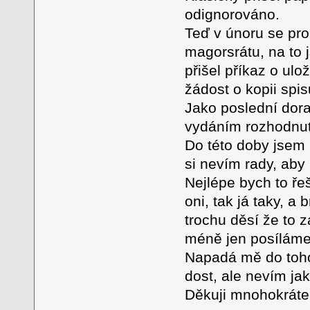
odignorováno.
Teď v únoru se prob
magorsrátu, na to 
přišel příkaz o ulo
žádost o kopii spis
Jako poslední dora
vydáním rozhodnutí
Do této doby jsem 
si nevím rady, ab
Nejlépe bych to řeš
oni, tak já taky, a
trochu děsí že to z
méně jen posíláme 
Napadá mě do toho
dost, ale nevím ja
Děkuji mnohokráte