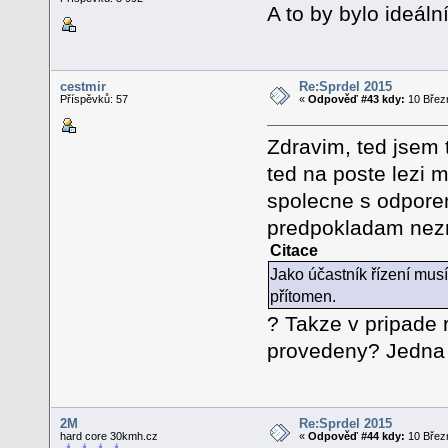
A to by bylo ideál
cestmir
Re:Sprdel 2015
Příspěvků: 57
«
Odpověď #43 kdy:
10 Březn
Zdravim, ted jsem 
ted na poste lezi 
spolecne s odporem
predpokladam ne
Citace
Jako účastník řízení mus
přítomen.
? Takze v pripade
provedeny? Jedna 
2M
Re:Sprdel 2015
hard core 30kmh.cz
«
Odpověď #44 kdy:
10 Březn