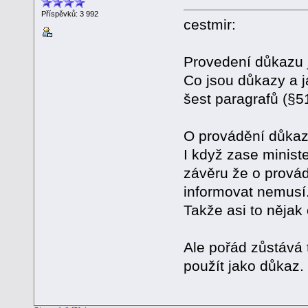
Příspěvků: 3 992
cestmir:
Provedení důkazu 
Co jsou důkazy a j
šest paragrafů (§5
O provádění důkaz
I když zase minist
závěru že o prová
informovat nemusí
Takže asi to nějak 
Ale pořád zůstává 
použít jako důkaz.