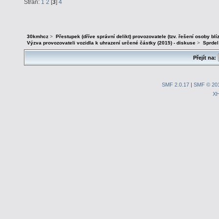
Stran:
1
2
[
3
]
4
30kmhcz
>
Přestupek (dříve správní delikt) provozovatele (tzv. řešení osoby blí
Výzva provozovateli vozidla k uhrazení určené částky (2015) - diskuse
>
Sprdel
Přejít na:
SMF 2.0.17
|
SMF © 20
X