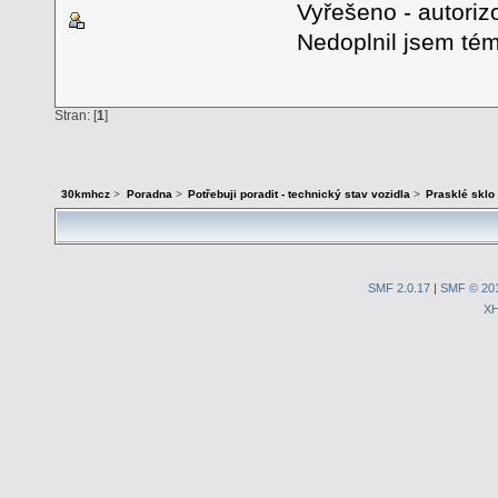
Vyřešeno - autorizo
Nedoplnil jsem té
Stran: [
1
]
30kmhcz
>
Poradna
>
Potřebuji poradit - technický stav vozidla
>
Prasklé sklo 
SMF 2.0.17
|
SMF © 20
X