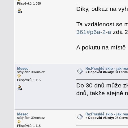
Příspěvků: 1 039
Díky, odkaz na vyh
Ta vzdálenost se 
361#p6a-2-a
zdá 2
A pokutu na místě 
Mesec
Re:Prasklé sklo - jak re
stálý člen 30kmh.cz
«
Odpověď #4 kdy:
31 Ledna 
Příspěvků: 1 115
Do 30 dnů může zkr
dnů, takže stejně 
Mesec
Re:Prasklé sklo - jak re
stálý člen 30kmh.cz
«
Odpověď #5 kdy:
26 Června
Příspěvků: 1 115