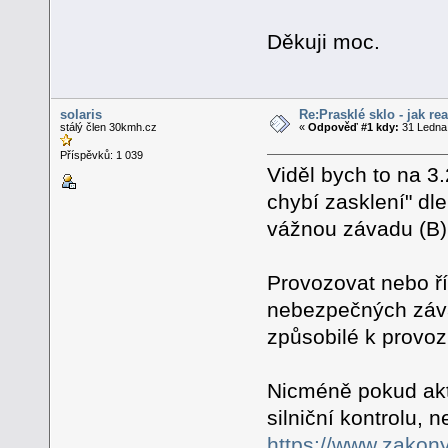
Děkuji moc.
solaris
Re:Prasklé sklo - jak re
stálý člen 30kmh.cz
«
Odpověď #1 kdy:
31 Ledna 
Příspěvků: 1 039
Viděl bych to na 3
chybí zasklení" dl
vážnou závadu (B)
Provozovat nebo ří
nebezpečných záva
způsobilé k provo
Nicméně pokud akti
silniční kontrolu, n
https://www.zakony