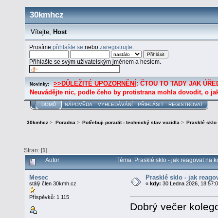
30kmhcz
Vítejte,
Host
Prosíme
přihlašte se
nebo
zaregistrujte
.
Přihlašte se svým uživatelským jménem a heslem.
>>DŮLEŽITÉ UPOZORNĚNÍ
: ČTOU TO TADY JAK ÚŘED
Novinky:
Neuvádějte nic, podle čeho by protistrana mohla dovodit, o ja
DOMŮ
NÁPOVĚDA
VYHLEDÁVÁNÍ
PŘIHLÁSIT
REGISTROVAT
30kmhcz
>
Poradna
>
Potřebuji poradit - technický stav vozidla
>
Prasklé sklo 
Stran: [
1
]
Autor
Téma: Prasklé sklo - jak reagovat na k
Mesec
Prasklé sklo - jak reago
stálý člen 30kmh.cz
«
kdy:
30 Ledna 2026, 18:57:0
Příspěvků: 1 115
Dobrý večer koleg