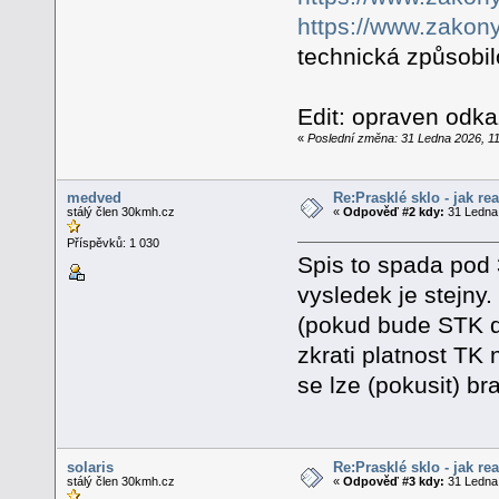
https://www.zakony
technická způsobil
Edit: opraven odka
«
Poslední změna: 31 Ledna 2026, 11:
medved
Re:Prasklé sklo - jak re
stálý člen 30kmh.cz
«
Odpověď #2 kdy:
31 Ledna 
Příspěvků: 1 030
Spis to spada pod 
vysledek je stejny.
(pokud bude STK d
zkrati platnost TK
se lze (pokusit) br
solaris
Re:Prasklé sklo - jak re
stálý člen 30kmh.cz
«
Odpověď #3 kdy:
31 Ledna 