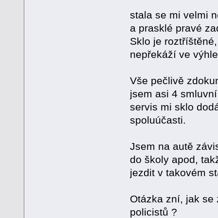
stala se mi velmi 
a prasklé pravé za
Sklo je roztříštěn
nepřekáží ve výhle
Vše pečlivě zdoku
jsem asi 4 smluvní
servis mi sklo dod
spoluúčasti.
Jsem na autě závis
do školy apod, tak
jezdit v takovém s
Otázka zní, jak se
policistů ?