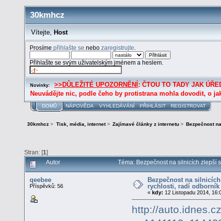
30kmhcz
Vítejte,
Host
Prosíme
přihlašte se
nebo
zaregistrujte
.
Přihlašte se svým uživatelským jménem a heslem.
>>DŮLEŽITÉ UPOZORNĚNÍ
: ČTOU TO TADY JAK ÚŘED
Novinky:
Neuvádějte nic, podle čeho by protistrana mohla dovodit, o ja
DOMŮ
NÁPOVĚDA
VYHLEDÁVÁNÍ
PŘIHLÁSIT
REGISTROVAT
30kmhcz
>
Tisk, média, internet
>
Zajímavé články z internetu
>
Bezpečnost na 
Stran: [
1
]
Autor
Téma: Bezpečnost na silnicích zlepší s
qeebee
Bezpečnost na silnicích
rychlosti, radí odborník
Příspěvků: 56
«
kdy:
12 Listopadu 2014, 16:
http://auto.idnes.c