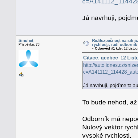
c=A141112_11442
Já navrhuji, pojďm
Sinuhet
Re:Bezpečnost na silnic
rychlosti, radí odborník
Příspěvků: 73
«
Odpověď #1 kdy:
12 Listop
Citace: qeebee 12 List
http://auto.idnes.cz/sniz
c=A141112_114428_aut
Já navrhuji, pojďme ta au
To bude nehod, až 
Odborník má nepoc
Nulový vektor rychl
vysoké rychlosti.