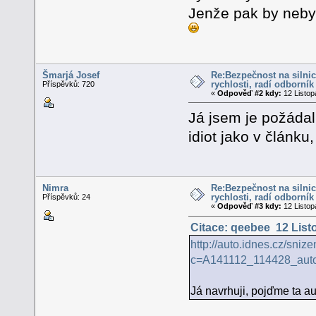
Jenže pak by nebyl
Šmarjá Josef
Re:Bezpečnost na silnic
rychlosti, radí odborník
Příspěvků: 720
«
Odpověď #2 kdy:
12 Listop
Já jsem je požádal
idiot jako v článku
Nimra
Re:Bezpečnost na silnic
rychlosti, radí odborník
Příspěvků: 24
«
Odpověď #3 kdy:
12 Listop
Citace: qeebee 12 List
http://auto.idnes.cz/sniz
c=A141112_114428_aut
Já navrhuji, pojďme ta au