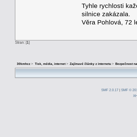
Tyhle rychlosti ka
silnice zakázala.
Věra Pohlová, 72 
Stran: [
1
]
30kmhcz
>
Tisk, média, internet
>
Zajímavé články z internetu
>
Bezpečnost na 
SMF 2.0.17
|
SMF © 20
X