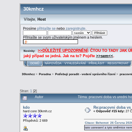
30kmhcz
Vítejte,
Host
Prosíme
přihlašte se
nebo
zaregistrujte
.
Přihlašte se svým uživatelským jménem a heslem.
>>DŮLEŽITÉ UPOZORNĚNÍ
: ČTOU TO TADY JAK ÚŘE
Novinky:
jaký případ se jedná. Jak na to? Pojďte
>>sem<<
.
DOMŮ
NÁPOVĚDA
VYHLEDÁVÁNÍ
PŘIHLÁSIT
REGISTROVAT
30kmhcz
>
Poradna
>
Potřebuji poradit - vedení správního řízení
>
pracovni
Stran:
1
[
2
]
Autor
Téma: pracovni doba vs uredni ho
kdo
Re:pracovni doba vs
hard core 30kmh.cz
«
Odpověď #15 kdy:
27 Č
Příspěvků: 2 669
Citace: Behemot 26 Června 2026
tato usnesení a tyto směrnice ne