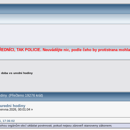
DNÍCI, TAK POLICIE. Neuvádějte nic, podle čeho by protistrana mohla
 doba vs uredni hodiny
diny (Přečteno 19276 krát)
 uredni hodiny
ervna 2026, 00:01:04 »
, 17:36:02
mohou orgánům obcí ukládat povinnosti, pokud nejsou zároveň stanoveny zákonem;