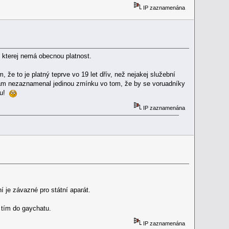
IP zaznamenána
kterej nemá obecnou platnost.
že to je platný teprve vo 19 let dřív, než nejakej služební
 tam nezaznamenal jedinou zmínku vo tom, že by se voruadníky
su!
IP zaznamenána
 je závazné pro státní aparát.
s tím do gaychatu.
IP zaznamenána