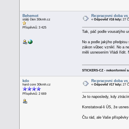
Behemot
Re:pracovni doba vs
stálý člen 30kmh.cz
«
Odpověď #16 kdy:
27 Č
Příspěvků: 3 425
Tak, páč podle vousatýho u
No a podle jakýho předpisu s
zákon vůbec vznikl. No a n
měli usnesením Vládi řídit.
STICKERS-CZ - nekonformní s
kdo
Re:pracovni doba vs
hard core 30kmh.cz
«
Odpověď #17 kdy:
27 Č
Příspěvků: 2 669
Je to naposledy, kdy ztrác
Konstatoval-li ÚS, že usnes
Čtu rád, ale Vaše příspěvky n