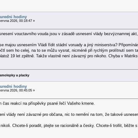
 uredni hodiny
ervna 2026, 00:18:47 »
snesení vouctavního vouda jsou v zásadě usnesení vlády bezvýznamnej akt, 
e majou usnesením Vládi řídit stádní voruady a jiný miniserstva? Připomínám, 
ečtl sem ho celej, na to se můžu vysrat, nicméně při rychlým prolítnutí sem
 Natož 19 let zpětně. Takže vlastně není závazný pro nikoho. Chyba v Matrik
amolepky a placky
 uredni hodiny
ervna 2026, 00:45:05 »
ím čas reakcí na příspěvky psané řečí Vašeho kmene.
ení vlády není závazné pro občana, nic to nemění na tom, že takové usnesení
ikoli. Chcete-li poradit, ptejte se racionálně a česky. Chcete-li trollit, běžte 