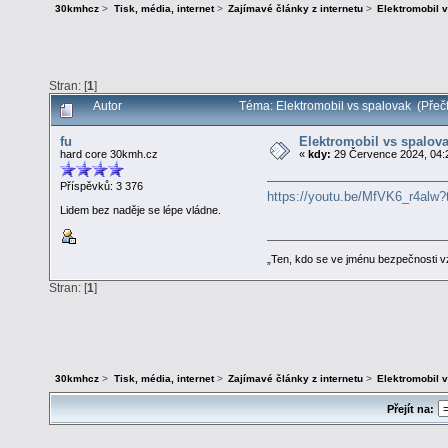
30kmhcz
>
Tisk, média, internet
>
Zajímavé články z internetu
>
Elektromobil 
Stran: [
1
]
Autor
Téma: Elektromobil vs spalovak (Přeč
fu
Elektromobil vs spalov
hard core 30kmh.cz
«
kdy:
29 Července 2024, 04:
Příspěvků: 3 376
https://youtu.be/MfVK6_r4alw
Lidem bez naděje se lépe vládne.
„Ten, kdo se ve jménu bezpečnosti v
Stran: [
1
]
30kmhcz
>
Tisk, média, internet
>
Zajímavé články z internetu
>
Elektromobil 
Přejít na: