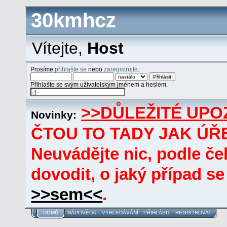
30kmhcz
Vítejte,
Host
Prosíme
přihlašte se
nebo
zaregistrujte
.
Přihlašte se svým uživatelským jménem a heslem.
>>DŮLEŽITÉ UPO
Novinky:
ČTOU TO TADY JAK ÚŘE
Neuvádějte nic, podle če
dovodit, o jaký případ se
>>sem<<
.
DOMŮ
NÁPOVĚDA
VYHLEDÁVÁNÍ
PŘIHLÁSIT
REGISTROVAT