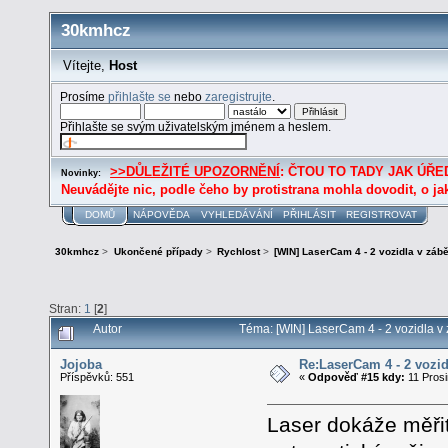
30kmhcz
Vítejte,
Host
Prosíme
přihlašte se
nebo
zaregistrujte
.
Přihlašte se svým uživatelským jménem a heslem.
>>DŮLEŽITÉ UPOZORNĚNÍ
: ČTOU TO TADY JAK ÚŘED
Novinky:
Neuvádějte nic, podle čeho by protistrana mohla dovodit, o ja
DOMŮ
NÁPOVĚDA
VYHLEDÁVÁNÍ
PŘIHLÁSIT
REGISTROVAT
30kmhcz
>
Ukončené případy
>
Rychlost
>
[WIN] LaserCam 4 - 2 vozidla v zábě
Stran:
1
[
2
]
Autor
Téma: [WIN] LaserCam 4 - 2 vozidla v 
Jojoba
Re:LaserCam 4 - 2 vozid
Příspěvků: 551
«
Odpověď #15 kdy:
11 Prosi
Laser dokáže měřit