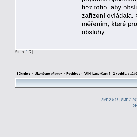
bez toho, aby obs
zařízení ovládala.
měřením, které pro
obsluhy.
Stran:
1
[
2
]
30kmhcz
>
Ukončené případy
>
Rychlost
>
[WIN] LaserCam 4 - 2 vozidla v zábě
SMF 2.0.17
|
SMF © 20
X