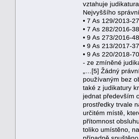
vztahuje judikatura
Nejvyššího správn
• 7 As 129/2013-27
• 7 As 282/2016-38
• 9 As 273/2016-48
• 9 As 213/2017-37
• 9 As 220/2018-70
- ze zmíněné judik
„…[5] Žádný právní
používaným bez ob
také z judikatury 
jednat především 
prostředky trvale 
určitém místě, kte
přítomnost obsluhu
toliko umístěno, n
případně spuštěno