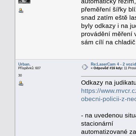
automatický režim,
přeměření šířky blí
snad zatím eště la
byly odkazy i na j
provádění měření v
sám cílí na chladi
Urban.
Re:LaserCam 4 - 2 vozid
Příspěvků: 607
«
Odpověď #16 kdy:
11 Prosi
30
Odkazy na judikatu
https://www.mvcr.c
obecni-policii-z-n
- na uvedenou situ
stacionární
automatizované zař