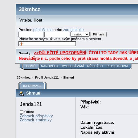
30kmhcz
Vítejte,
Host
Prosíme
přihlašte se
nebo
zaregistrujte
.
Přihlašte se svým uživatelským jménem a heslem.
>>DŮLEŽITÉ UPOZORNĚNÍ
: ČTOU TO TADY JAK ÚŘED
Novinky:
Neuvádějte nic, podle čeho by protistrana mohla dovodit, o ja
DOMŮ
NÁPOVĚDA
VYHLEDÁVÁNÍ
PŘIHLÁSIT
REGISTROVAT
30kmhcz
>
Profil Jenda121
>
Shrnutí
INFORMACE
Shrnutí
Příspěvků:
Jenda121 
Věk:
Offline
Zobrazit příspěvky
Zobrazit statistiky
Datum registrace:
Lokální čas:
Naposledy aktivní: