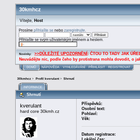
30kmhcz
Vítejte,
Host
Prosíme
přihlašte se
nebo
zaregistrujte
.
Přihlašte se svým uživatelským jménem a heslem.
>>DŮLEŽITÉ UPOZORNĚNÍ
: ČTOU TO TADY JAK ÚŘED
Novinky:
Neuvádějte nic, podle čeho by protistrana mohla dovodit, o ja
DOMŮ
NÁPOVĚDA
VYHLEDÁVÁNÍ
PŘIHLÁSIT
REGISTROVAT
30kmhcz
>
Profil kverulant
>
Shrnutí
INFORMACE
Shrnutí
Příspěvků:
kverulant 
Osobní text:
hard core 30kmh.cz
Pohlaví:
Věk:
Datum registrace:
Lokální čas: