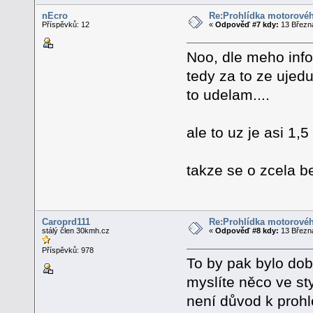
nEcro
Re:Prohlídka motorovéh
Příspěvků: 12
«
Odpověď #7 kdy:
13 Března
Noo, dle meho info
tedy za to ze uje
to udelam....
ale to uz je asi 1,
takze se o zcela b
Caroprd111
Re:Prohlídka motorovéh
stálý člen 30kmh.cz
«
Odpověď #8 kdy:
13 Března
Příspěvků: 978
To by pak bylo dob
myslíte něco ve sty
není důvod k prohl