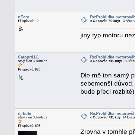
nEcro
Re:Prohlídka motorovéh
Příspěvků: 12
«
Odpověď #9 kdy:
13 Března
jiny typ motoru nez 
Caroprd111
Re:Prohlídka motorovéh
stálý člen 30kmh.cz
«
Odpověď #10 kdy:
13 Březn
Příspěvků: 978
Dle mě ten samý př
sebemenší důvod, a
bude přeci rozbité)
dj-bobr
Re:Prohlídka motorovéh
stálý člen 30kmh.cz
«
Odpověď #11 kdy:
14 Březn
Příspěvků: 695
Zrovna v tomhle př