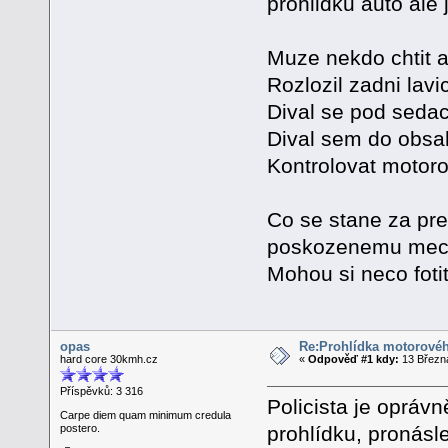
prohlidku auto ale 
Muze nekdo chtit a
Rozlozil zadni lavic
Dival se pod seda
Dival sem do obsa
Kontrolovat motorov
Co se stane za pre
poskozenemu mech
Mohou si neco foti
opas
Re:Prohlídka motorovéh
hard core 30kmh.cz
«
Odpověď #1 kdy:
13 Března
Příspěvků: 3 316
Policista je oprávn
Carpe diem quam minimum credula
prohlídku, pronásl
postero.