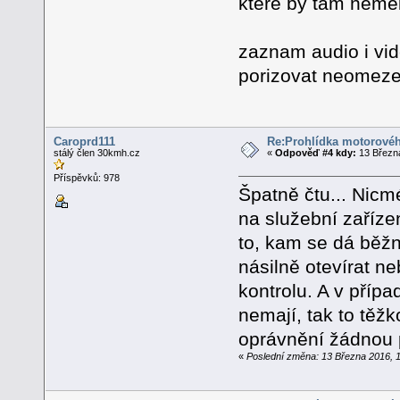
ktere by tam nemeli
zaznam audio i vid
porizovat neomeze
Caroprd111
Re:Prohlídka motorovéh
stálý člen 30kmh.cz
«
Odpověď #4 kdy:
13 Března
Příspěvků: 978
Špatně čtu... Nicm
na služební zaříze
to, kam se dá běžn
násilně otevírat ne
kontrolu. A v příp
nemají, tak to těžk
oprávnění žádnou 
«
Poslední změna: 13 Března 2016, 