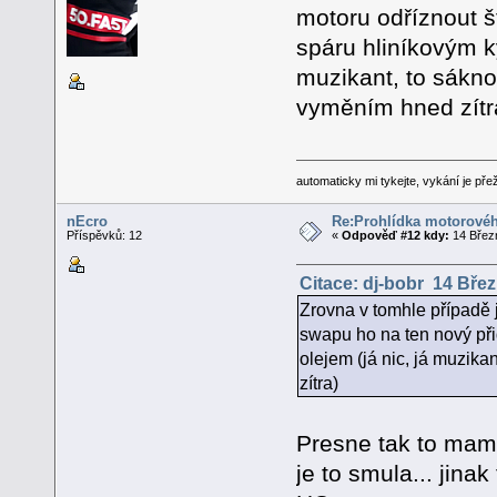
motoru odříznout š
spáru hliníkovým k
muzikant, to sákno
vyměním hned zítr
automaticky mi tykejte, vykání je přeži
nEcro
Re:Prohlídka motorovéh
Příspěvků: 12
«
Odpověď #12 kdy:
14 Březn
Citace: dj-bobr 14 Břez
Zrovna v tomhle případě j
swapu ho na ten nový při
olejem (já nic, já muzik
zítra)
Presne tak to mam
je to smula... jina