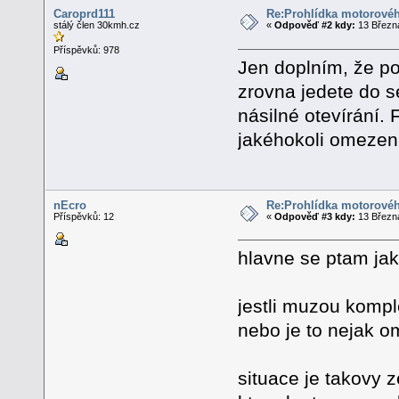
Caroprd111
Re:Prohlídka motorovéh
stálý člen 30kmh.cz
«
Odpověď #2 kdy:
13 Března
Příspěvků: 978
Jen doplním, že po
zrovna jedete do se
násilné otevírání. 
jakéhokoli omezen
nEcro
Re:Prohlídka motorovéh
Příspěvků: 12
«
Odpověď #3 kdy:
13 Března
hlavne se ptam jak
jestli muzou komple
nebo je to nejak o
situace je takovy 