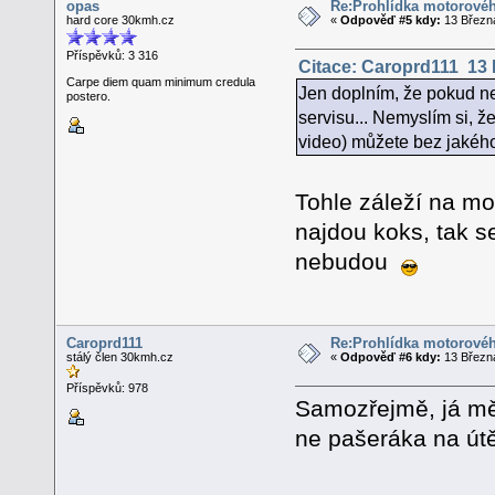
opas
Re:Prohlídka motorovéh
hard core 30kmh.cz
«
Odpověď #5 kdy:
13 Března
Příspěvků: 3 316
Citace: Caroprd111 13 
Carpe diem quam minimum credula
Jen doplním, že pokud nel
postero.
servisu... Nemyslím si, že
video) můžete bez jakéh
Tohle záleží na mo
najdou koks, tak s
nebudou
Caroprd111
Re:Prohlídka motorovéh
stálý člen 30kmh.cz
«
Odpověď #6 kdy:
13 Března
Příspěvků: 978
Samozřejmě, já mě
ne pašeráka na útě