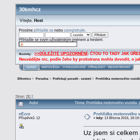
30kmhcz
Vítejte,
Host
Prosíme
přihlašte se
nebo
zaregistrujte
.
Přihlašte se svým uživatelským jménem a heslem.
>>DŮLEŽITÉ UPOZORNĚNÍ
: ČTOU TO TADY JAK ÚŘED
Novinky:
Neuvádějte nic, podle čeho by protistrana mohla dovodit, o ja
DOMŮ
NÁPOVĚDA
VYHLEDÁVÁNÍ
PŘIHLÁSIT
REGISTROVAT
30kmhcz
>
Poradna
>
Potřebuji poradit - ostatní
>
Prohlídka motorového vozidl
Stran: [
1
]
2
Autor
Téma: Prohlídka motorového vozidla (
nEcro
Prohlídka motorového v
Příspěvků: 12
«
kdy:
13 Března 2016, 18:19:
Uz jsem si celkem 