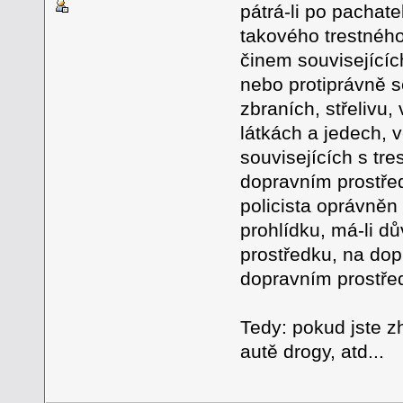
pátrá-li po pachat
takového trestnéh
činem souvisejícíc
nebo protiprávně s
zbraních, střeliv
látkách a jedech, 
souvisejících s tre
dopravním prostřed
policista oprávněn
prohlídku, má-li 
prostředku, na dop
dopravním prostřed
Tedy: pokud jste z
autě drogy, atd...