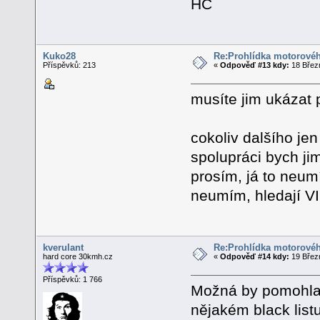
HC
Kuko28
Re:Prohlídka motorovéh
Příspěvků: 213
«
Odpověď #13 kdy:
18 Březn
musíte jim ukázat
cokoliv dalšího je
spolupráci bych ji
prosím, já to neumí
neumím, hledají VI
kverulant
Re:Prohlídka motorovéh
hard core 30kmh.cz
«
Odpověď #14 kdy:
19 Březn
Příspěvků: 1 766
Možná by pomohla 
nějakém black listu