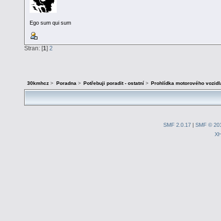
Ego sum qui sum
Stran: [
1
]
2
30kmhcz
>
Poradna
>
Potřebuji poradit - ostatní
>
Prohlídka motorového vozidl
SMF 2.0.17
|
SMF © 20
X