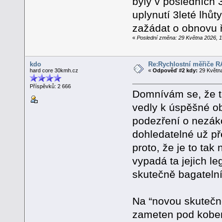
byly v posledních
uplynutí 3leté lhůt
zažádat o obnovu ř
«
Poslední změna: 29 Května 2026, 1
kdo
Re:Rychlostní měřiče 
hard core 30kmh.cz
«
Odpověď #2 kdy:
29 Května
Příspěvků: 2 666
Domnívám se, že to
vedly k úspěšné o
podezření o nezáko
dohledatelné už pře
proto, že je to tak
vypadá ta jejich l
skutečně bagatelní
Na “novou skutečn
zameten pod kobere