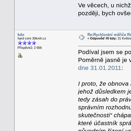
Ve věcech, u nichž
později, bych ovš
kdo
Re:Rychlostní měřiče 
hard core 30kmh.cz
«
Odpověď #5 kdy:
31 Května
Příspěvků: 2 666
Podíval jsem se po
Poměrně jasně je 
dne 31.01.2011
:
I proto, že obnov
jehož důsledkem j
tedy zásah do právn
správním rozhodnu
skutečnosti“ chápa
které účastník spr
původním řízení up