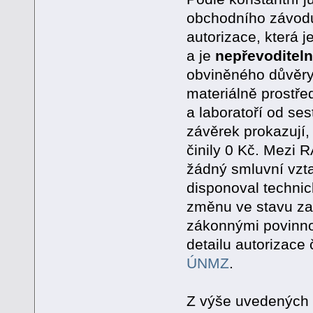
obchodního závodu
autorizace, která 
a je
nepřevoditel
obviněného důvěryh
materiálně prostř
a laboratoří od se
závěrek prokazují
činily 0 Kč. Mezi 
žádný smluvní vzta
disponoval techni
změnu ve stavu za
zákonnými povinno
detailu autorizace č
ÚNMZ
.
Z výše uvedených d