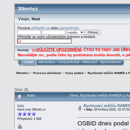
30kmhcz
Vítejte,
Host
Prosíme
přihlašte se
nebo
zaregistrujte
.
Přihlašte se svým uživatelským jménem a heslem.
>>DŮLEŽITÉ UPOZORNĚNÍ
: ČTOU TO TADY JAK ÚŘED
Novinky:
Neuvádějte nic, podle čeho by protistrana mohla dovodit, o ja
DOMŮ
NÁPOVĚDA
VYHLEDÁVÁNÍ
PŘIHLÁSIT
REGISTROVAT
30kmhcz
>
Procesní záležitosti
>
Vzory podání
>
Rychlostní měřiče RAMER a 
Stran: [
1
]
Autor
Téma: Rychlostní měřiče RAMER a Po
kdo
Rychlostní měřiče RAME
hard core 30kmh.cz
«
kdy:
28 Května 2026, 22:47:55
Příspěvků: 2 666
OSBID dnes podal 