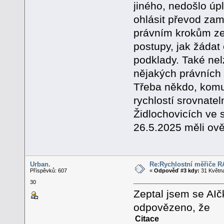
jiného, nedošlo úp
ohlásit převod zam
právním krokům ze
postupy, jak žádat 
podklady. Také nel
nějakých právních 
Třeba někdo, komu
rychlostí srovnate
Židlochovicích ve 
26.5.2025 měli ově
Urban.
Re:Rychlostní měřiče 
Příspěvků: 607
«
Odpověď #3 kdy:
31 Května
30
Zeptal jsem se AIč
odpovězeno, že
Citace