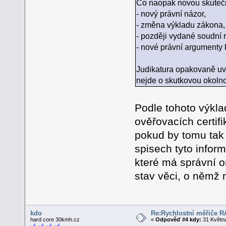
Co naopak novou skutečn
- nový právní názor,
- změna výkladu zákona,
- později vydané soudní 
- nové právní argumenty 
Judikatura opakovaně uv
nejde o skutkovou okolno
Podle tohoto výkla
ověřovacích certif
pokud by tomu tak 
spisech tyto infor
které má správní o
stav věci, o němž
kdo
Re:Rychlostní měřiče 
hard core 30kmh.cz
«
Odpověď #4 kdy:
31 Května