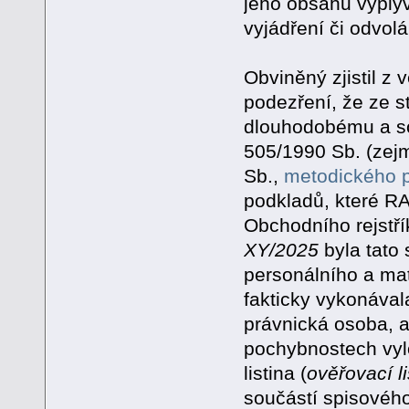
jeho obsahu vyplýv
vyjádření či odvolá
Obviněný zjistil z
podezření, že ze 
dlouhodobému a so
505/1990 Sb. (zejm
Sb.,
metodického
podkladů, které RA
Obchodního rejstří
XY/2025
byla tato
personálního a mat
fakticky vykonávala
právnická osoba, a
pochybnostech vylo
listina (
ověřovací 
součástí spisovéh