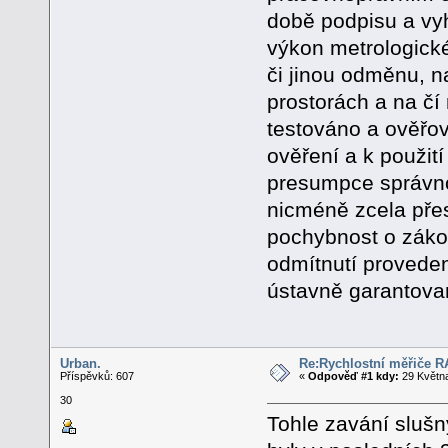
době podpisu a vyh
výkon metrologické
či jinou odměnu, na
prostorách a na čí
testováno a ověřov
ověření a k použit
presumpce správnost
nicméně zcela přes
pochybnost o zákon
odmítnutí provede
ústavně garantova
Urban.
Re:Rychlostní měřiče 
Příspěvků: 607
«
Odpověď #1 kdy:
29 Května
30
Tohle zavání slušn