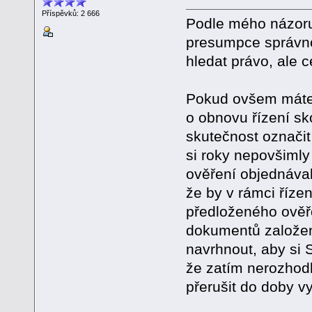
Příspěvků: 2 666
Podle mého názoru 
presumpce správno
hledat právo, ale 
Pokud ovšem máte n
o obnovu řízení sk
skutečnost označit
si roky nepovšimly 
ověření objednáva
že by v rámci řízen
předloženého ověřo
dokumentů založen
navrhnout, aby si
že zatím nerozhod
přerušit do doby 