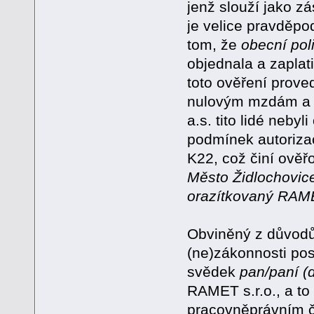
jenž slouží jako z
je velice pravděp
tom, že
obecní poli
objednala a zaplat
toto ověření prove
nulovým mzdám a 
a.s. tito lidé neby
podmínek autorizac
K22, což činí ověř
Město Židlochovic
orazítkovaný RAME
Obviněný z důvodů
(ne)zákonnosti pos
svědek
pan/paní (
RAMET s.r.o., a t
pracovněprávním č