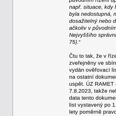
např. situace, kdy
byla nedostupná, n
dosažitelný nebo d
ačkoliv v původním
Nejvyššího správní
75).
“
Čtu to tak, že v ří
zveřejněny ve sbír
vydán ověřovací li
na ostatní dokumen
uspět. ÚZ RAMET a.
7.8.2023, takže n
data tento dokumen
list vystavený po 
lety poměrně prav