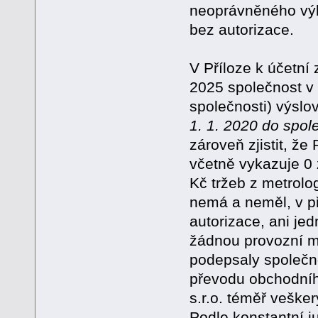
neoprávněného výk
bez autorizace.
V Příloze k účetní
2025 společnost v 
společnosti) výslov
1. 1. 2020 do spol
zároveň zjistit, ž
včetně vykazuje 0
Kč tržeb z metrolo
nemá a neměl, v 
autorizace, ani j
žádnou provozní me
podepsaly společn
převodu obchodní
s.r.o. téměř vešk
Podle konstantní 