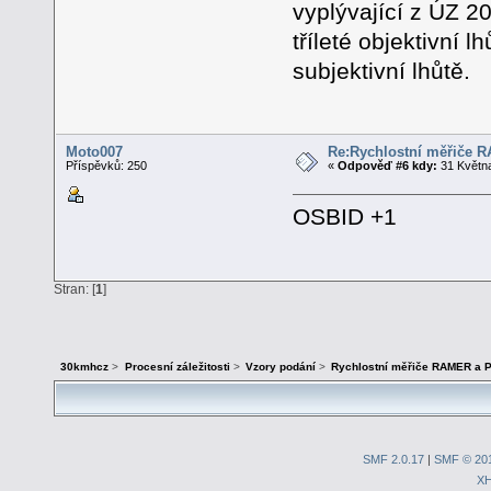
vyplývající z ÚZ 2
tříleté objektivní 
subjektivní lhůtě.
Moto007
Re:Rychlostní měřiče 
Příspěvků: 250
«
Odpověď #6 kdy:
31 Května
OSBID +1
Stran: [
1
]
30kmhcz
>
Procesní záležitosti
>
Vzory podání
>
Rychlostní měřiče RAMER a 
SMF 2.0.17
|
SMF © 20
X