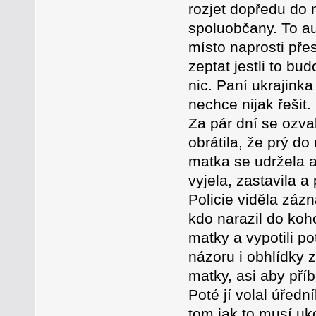
rozjet dopředu do 
spoluobčany. To au
místo naprosti přes
zeptat jestli to bu
nic. Paní ukrajinka
nechce nijak řešit.
Za pár dní se ozval
obrátila, že prý d
matka se udržela a
vyjela, zastavila a
Policie viděla záz
kdo narazil do koho
matky a vypotili p
názoru i obhlídky 
matky, asi aby pří
Poté jí volal úřed
tom jak to musí uk