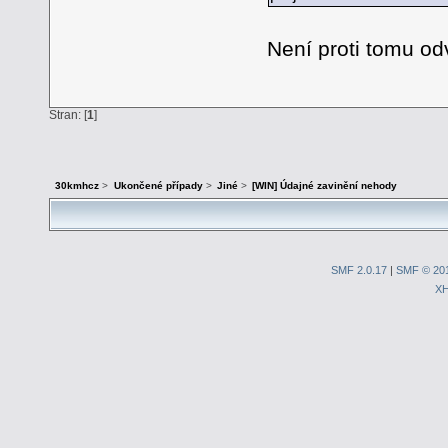
Není proti tomu o
Stran: [
1
]
30kmhcz
>
Ukončené případy
>
Jiné
>
[WIN] Údajné zavinění nehody
SMF 2.0.17
|
SMF © 20
X