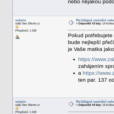
nebo nějakou podo
solaris
Re:Údajné zavinění neh
stálý člen 30kmh.cz
«
Odpověď #3 kdy:
19 Května
Příspěvků: 1 038
Pokud potřebujete 
bude nejlepší přečí
je Vaše matka jako
https://www.z
zahájením sprá
a
https://www.
ten par. 137 o
solaris
Re:Údajné zavinění neh
stálý člen 30kmh.cz
«
Odpověď #4 kdy:
19 Května
Příspěvků: 1 038