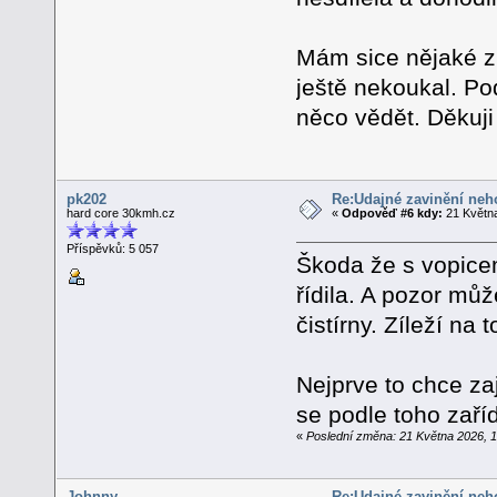
Mám sice nějaké z
ještě nekoukal. Po
něco vědět. Děkuji
pk202
Re:Údajné zavinění neh
hard core 30kmh.cz
«
Odpověď #6 kdy:
21 Května
Příspěvků: 5 057
Škoda že s vopicem
řídila. A pozor můž
čistírny. Zíleží na
Nejprve to chce za
se podle toho zaříd
«
Poslední změna: 21 Května 2026, 1
Johnny
Re:Údajné zavinění neh