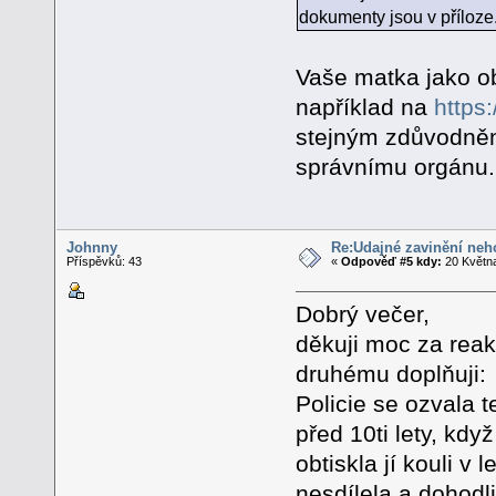
dokumenty jsou v příloze
Vaše matka jako o
například na
https
stejným zdůvodněn
správnímu orgánu.
Johnny
Re:Údajné zavinění neh
Příspěvků: 43
«
Odpověď #5 kdy:
20 Května
Dobrý večer,
děkuji moc za reak
druhému doplňuji:
Policie se ozvala t
před 10ti lety, kdy
obtiskla jí kouli 
nesdílela a dohodl