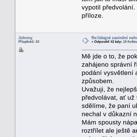
vypotil předvolán
příloze.
Johnny
Re:Údajné zavinění neh
Příspěvků: 43
«
Odpověď #2 kdy:
19 Května
Mě jde o to, že po
zahájeno správní ř
podání vysvětlení 
způsobem.
Uvažuji, že nejlep
předvolávat, ať už
sdělíme, že paní u
nechal v důkazní 
Mám spousty nápadů
roztřílet ale ješt