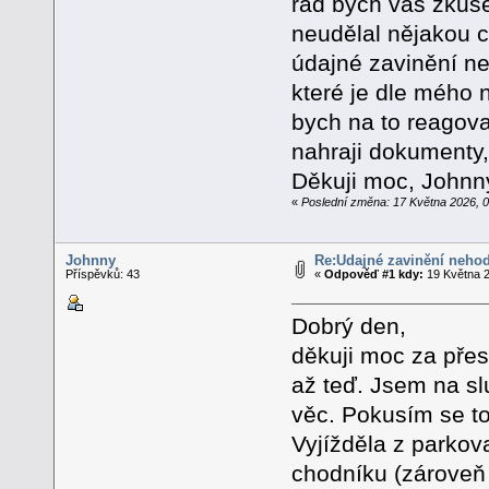
rád bych vás zkuše
neudělal nějakou 
údajné zavinění ne
které je dle mého
bych na to reagova
nahraji dokumenty
Děkuji moc, Johnn
«
Poslední změna: 17 Května 2026, 
Johnny
Re:Údajné zavinění neho
Příspěvků: 43
«
Odpověď #1 kdy:
19 Května 2
Dobrý den,
děkuji moc za pře
až teď. Jsem na sl
věc. Pokusím se to
Vyjížděla z parko
chodníku (zároveň t