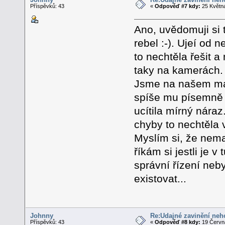
Příspěvků: 43
«
Odpověď #7 kdy:
25 Května
Ano, uvědomuji si 
rebel :-). Ujeí od
to nechtěla řešit 
taky na kamerách.
Jsme na našem ma
spíše mu písemně o
ucítila mírný nára
chyby to nechtěla v
Myslím si, že nema
říkám si jestli je v
správní řízení neb
existovat...
Johnny
Re:Údajné zavinění neh
Příspěvků: 43
«
Odpověď #8 kdy:
19 Června