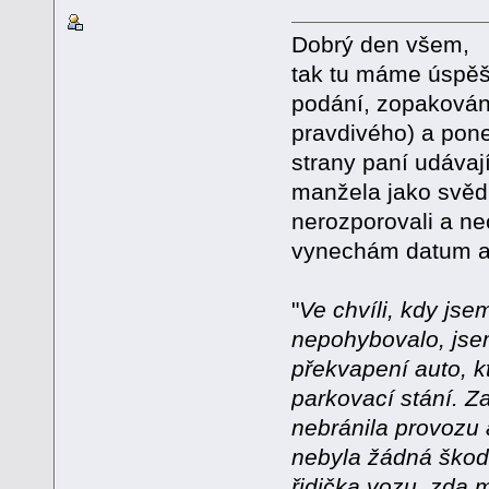
Dobrý den všem,
tak tu máme úspěš
podání, zopakován
pravdivého) a pone
strany paní udávaj
manžela jako svědk
nerozporovali a nec
vynechám datum a m
"
Ve chvíli, kdy jse
nepohybovalo, jse
překvapení auto, k
parkovací stání. Z
nebránila provozu 
nebyla žádná škoda
řidička vozu, zda