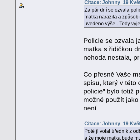
Citace: Johnny 19 Květ
Za pár dní se ozvala polic
matka narazila a způsobi
uvedeno výše - Tedy vyjel
Policie se ozvala j
matka s řidičkou d
nehoda nestala, pr
Co přesně Vaše mat
spisu, který v této
policie" bylo toti
možné použít jako 
není.
Citace: Johnny 19 Květ
Poté jí volal úředník z 
a že moje matka bude mu