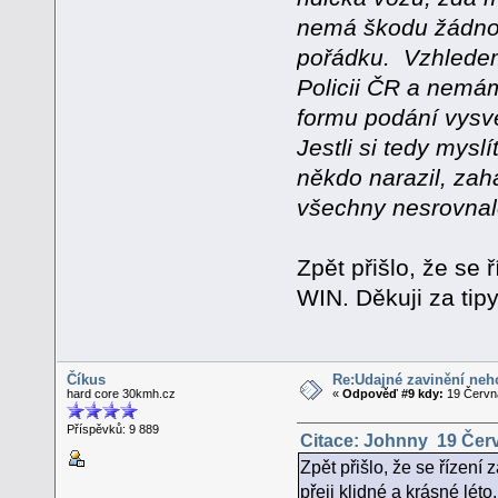
nemá škodu žádnou
pořádku. Vzhledem 
Policii ČR a nemám
formu podání vysv
Jestli si tedy mys
někdo narazil, zah
všechny nesrovnalos
Zpět přišlo, že se 
WIN. Děkuji za tipy
Číkus
Re:Údajné zavinění neh
hard core 30kmh.cz
«
Odpověď #9 kdy:
19 Června
Příspěvků: 9 889
Citace: Johnny 19 Červ
Zpět přišlo, že se řízení 
přeji klidné a krásné léto.