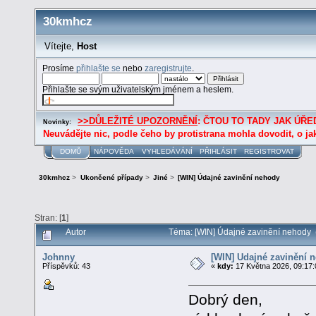
30kmhcz
Vítejte,
Host
Prosíme
přihlašte se
nebo
zaregistrujte
.
Přihlašte se svým uživatelským jménem a heslem.
>>DŮLEŽITÉ UPOZORNĚNÍ
: ČTOU TO TADY JAK ÚŘED
Novinky:
Neuvádějte nic, podle čeho by protistrana mohla dovodit, o ja
DOMŮ
NÁPOVĚDA
VYHLEDÁVÁNÍ
PŘIHLÁSIT
REGISTROVAT
30kmhcz
>
Ukončené případy
>
Jiné
>
[WIN] Údajné zavinění nehody
Stran: [
1
]
Autor
Téma: [WIN] Údajné zavinění nehody (
Johnny
[WIN] Údajné zavinění 
Příspěvků: 43
«
kdy:
17 Května 2026, 09:17:
Dobrý den,