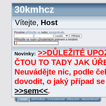
30kmhcz
Vítejte,
Host
Prosíme
přihlašte se
nebo
zaregistrujte
.
Přihlašte se svým uživatelským jménem a heslem.
>>DŮLEŽITÉ UPO
Novinky:
ČTOU TO TADY JAK ÚŘE
Neuvádějte nic, podle če
dovodit, o jaký případ se
>>sem<<
.
DOMŮ
NÁPOVĚDA
VYHLEDÁVÁNÍ
PŘIHLÁSIT
REGISTROVAT