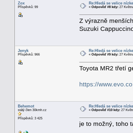
Zox
Re:Hledá se velice nízk
Příspěvků: 99
«
Odpověď #8 kdy:
27 Května
Z výrazně menších
Suzuki Cappucci
Jenyk
Re:Hledá se velice nízk
Příspěvků: 966
«
Odpověď #9 kdy:
27 Května
Toyota MR2 třetí 
https://www.evo.co
Behemot
Re:Hledá se velice nízk
stálý člen 30kmh.cz
«
Odpověď #10 kdy:
27 Květn
Příspěvků: 3 425
je to možný, toho 