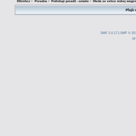
30kmhcz
>
Poradna
>
Potřebuji poradit - ostatní
>
Hledá se velice nízkej wágen
Přejít 
SMF 2.0.17
|
SMF © 20
X