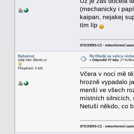
Už je zas docela t
(mechanicky i papí
kaipan, nejakej sup
tím líp
STICKERS-CZ - nekonformní samo
Behemot
Re:Hledá se velice nízk
stálý člen 30kmh.cz
«
Odpověď #7 kdy:
27 Května
Příspěvků: 3 425
Včera v noci mě t
hrozně vypadalo ja
menší ve všech roz
místních silnicích,
Netuší někdo, co b
STICKERS-CZ - nekonformní samo