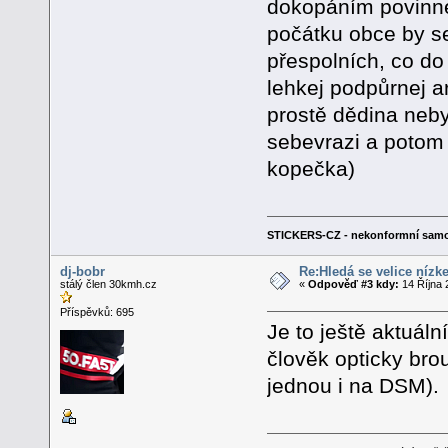
dokopáním povinne
počátku obce by se
přespolních, co do
lehkej podpůrnej ar
prostě dědina neb
sebevrazi a potom 
kopečka)
STICKERS-CZ - nekonformní samo
dj-bobr
Re:Hledá se velice nízk
stálý člen 30kmh.cz
«
Odpověď #3 kdy:
14 Října 
Příspěvků: 695
Je to ještě aktuál
člověk opticky brou
jednou i na DSM).