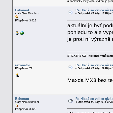
automaticky mi tykejte, vykání je přeži
Behemot
Re:Hledá se velice nízk
stálý člen 30kmh.cz
«
Odpověď #4 kdy:
17 Října 
Příspěvků: 3 425
aktuální je byť pod
pohledu to ale vyp
je proti ní výrazně
STICKERS-CZ - nekonformní samo
rezonator
Re:Hledá se velice nízk
Příspěvků: 77
«
Odpověď #5 kdy:
29 Října 
Maxda MX3 bez tec
Behemot
Re:Hledá se velice nízk
stálý člen 30kmh.cz
«
Odpověď #6 kdy:
03 Června
Příspěvků: 3 425