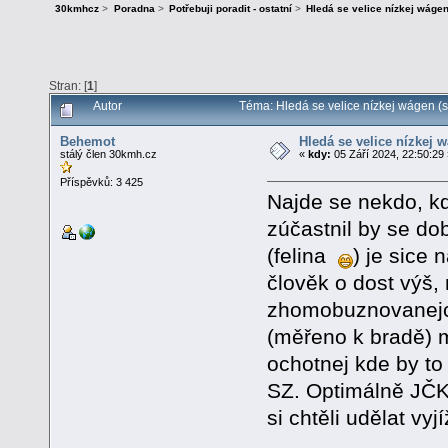
30kmhcz
>
Poradna
>
Potřebuji poradit - ostatní
>
Hledá se velice nízkej wágen
Stran: [
1
]
Autor
Téma: Hledá se velice nízkej wágen (s
Behemot
Hledá se velice nízkej 
stálý člen 30kmh.cz
«
kdy:
05 Září 2024, 22:50:29
Příspěvků: 3 425
Najde se nekdo, k
zúčastnil by se do
(felina
) je sice
člověk o dost výš,
zhomobuznovanejch
(měřeno k bradě) 
ochotnej kde by to 
SZ. Optimálně JČK,
si chtěli udělat vyj