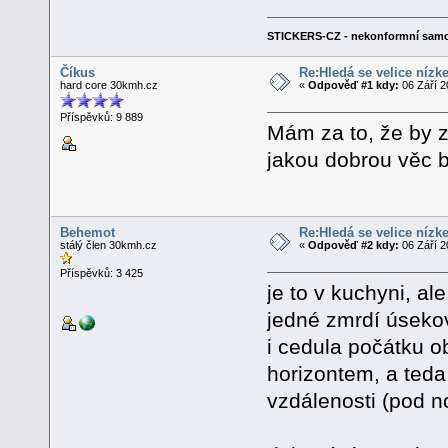
STICKERS-CZ - nekonformní samo
Číkus
Re:Hledá se velice nízk
hard core 30kmh.cz
«
Odpověď #1 kdy:
06 Září 2
Příspěvků: 9 889
Mám za to, že by 
jakou dobrou věc b
Behemot
Re:Hledá se velice nízk
stálý člen 30kmh.cz
«
Odpověď #2 kdy:
06 Září 2
Příspěvků: 3 425
je to v kuchyni, ale
jedné zmrdí úseko
i cedula počátku 
horizontem, a teda 
vzdálenosti (pod n