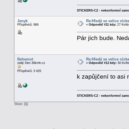
STICKERS-CZ - nekonformní samo
Jenyk
Re:Hledá se velice nízk
Příspěvků: 966
«
Odpověď #11 kdy:
27 Květn
Pár jich bude. Ned
Behemot
Re:Hledá se velice nízk
stálý člen 30kmh.cz
«
Odpověď #12 kdy:
30 Květn
Příspěvků: 3 425
k zapůjčení to asi
STICKERS-CZ - nekonformní samo
Stran: [
1
]