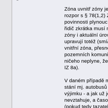
Zóna uvnitř zóny j
rozpor s § 78(1,2)
povinnosti plynoucí
řidič zkrátka musí 
zóny i aktuální úr
upravují totéž (smí
vnitřní zóna, přes
pozemních komunika
ničeho neplyne, že
IZ 8a).
V daném případě mi
stání mj. autobusů 
výjimku - a jak už
nevztahuje, a čas
(pokud tedy tazate