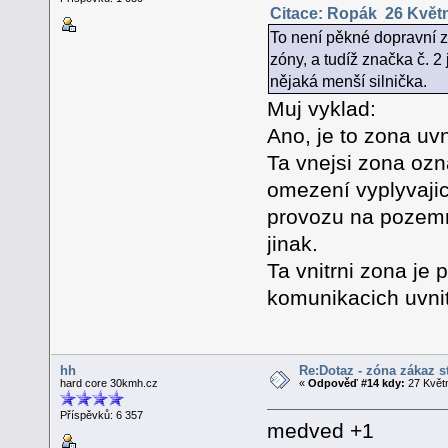
Citace: Ropák 26 Květn
To není pěkné dopravní z
zóny, a tudíž značka č. 2 
nějaká menší silnička.
Muj vyklad:
Ano, je to zona uvn
Ta vnejsi zona ozn
omezení vyplyvajic
provozu na pozemn
jinak.
Ta vnitrni zona je
komunikacich uvnitr
hh
Re:Dotaz - zóna zákaz s
hard core 30kmh.cz
«
Odpověď #14 kdy:
27 Květn
Příspěvků: 6 357
medved +1