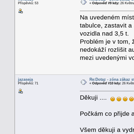
Příspěvků: 53
«
Odpověď #9 kdy:
26 Května
Na uvedeném míst
tabulce, zastavit 
vozidla nad 3,5 t.
Problém je v tom,
nedokáží rozlišit 
mezi uvedenými voz
jazaseja
Re:Dotaz - zóna zákaz s
Příspěvků: 71
«
Odpověď #10 kdy:
26 Květn
Děkuji ....
Počkám co přijde a
Všem děkuji a vydr