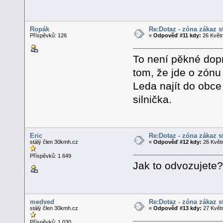
Ropák
Re:Dotaz - zóna zákaz s
Příspěvků: 126
«
Odpověď #11 kdy:
26 Květn
To není pěkné dop
tom, že jde o zónu 
Leda najít do obce
silnička.
Eric
Re:Dotaz - zóna zákaz s
stálý člen 30kmh.cz
«
Odpověď #12 kdy:
26 Květn
Příspěvků: 1 649
Jak to odvozujete?
medved
Re:Dotaz - zóna zákaz s
stálý člen 30kmh.cz
«
Odpověď #13 kdy:
27 Květn
Příspěvků: 1 030