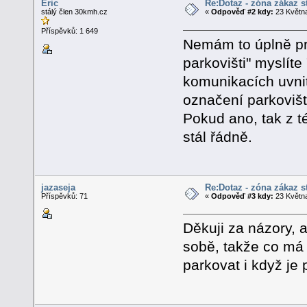
Eric
Re:Dotaz - zóna zákaz s
stálý člen 30kmh.cz
«
Odpověď #2 kdy:
23 Května
Příspěvků: 1 649
Nemám to úplně pr
parkovišti" myslít
komunikacích uvnit
označení parkovišt
Pokud ano, tak z t
stál řádně.
jazaseja
Re:Dotaz - zóna zákaz s
Příspěvků: 71
«
Odpověď #3 kdy:
23 Května
Děkuji za názory, a
sobě, takže co má
parkovat i když je