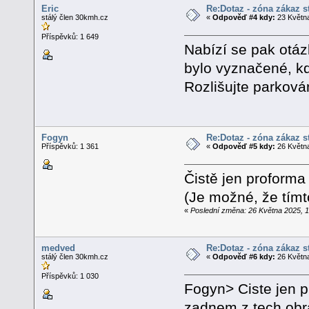
Eric
Re:Dotaz - zóna zákaz s
stálý člen 30kmh.cz
«
Odpověď #4 kdy:
23 Května
Příspěvků: 1 649
Nabízí se pak otáz
bylo vyznačené, kd
Rozlišujte parkován
Fogyn
Re:Dotaz - zóna zákaz s
Příspěvků: 1 361
«
Odpověď #5 kdy:
26 Května
Čistě jen proforma
(Je možné, že tím
«
Poslední změna: 26 Května 2025, 
medved
Re:Dotaz - zóna zákaz s
stálý člen 30kmh.cz
«
Odpověď #6 kdy:
26 Května
Příspěvků: 1 030
Fogyn> Ciste jen pr
zadnem z tech obra