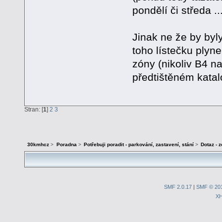
pondělí či středa ...
Jinak ne že by byl
toho lístečku plyne
zóny (nikoliv B4 na
předtištěném katal
Stran: [
1
]
2
3
30kmhcz
>
Poradna
>
Potřebuji poradit - parkování, zastavení, stání
>
Dotaz - 
SMF 2.0.17
|
SMF © 20
X