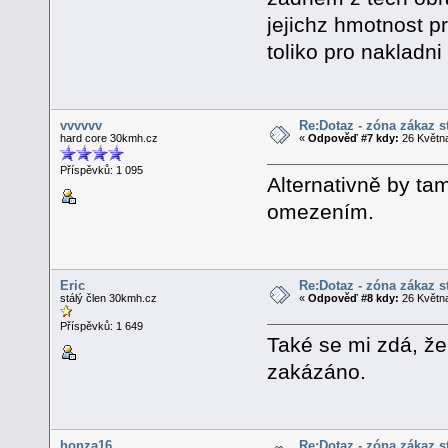
jejichz hmotnost p
toliko pro nakladni
vvvvvv
Re:Dotaz - zóna zákaz s
hard core 30kmh.cz
«
Odpověď #7 kdy:
26 Května
Příspěvků: 1 095
Alternativně by ta
omezením.
Eric
Re:Dotaz - zóna zákaz s
stálý člen 30kmh.cz
«
Odpověď #8 kdy:
26 Května
Příspěvků: 1 649
Také se mi zdá, že
zakázáno.
honza16
Re:Dotaz - zóna zákaz s