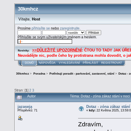
30kmhcz
Vítejte,
Host
Prosíme
přihlašte se
nebo
zaregistrujte
.
Přihlašte se svým uživatelským jménem a heslem.
>>DŮLEŽITÉ UPOZORNĚNÍ
: ČTOU TO TADY JAK ÚŘED
Novinky:
Neuvádějte nic, podle čeho by protistrana mohla dovodit, o ja
DOMŮ
NÁPOVĚDA
VYHLEDÁVÁNÍ
PŘIHLÁSIT
REGISTROVAT
30kmhcz
>
Poradna
>
Potřebuji poradit - parkování, zastavení, stání
>
Dotaz - 
Stran: [
1
]
2
3
Autor
Téma: Dotaz - zóna zákaz stání v noci
jazaseja
Dotaz - zóna zákaz stání
Příspěvků: 71
«
kdy:
22 Května 2025, 13:59:0
Zdravím,