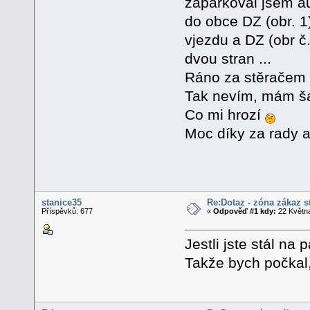
zaparkoval jsem au
do obce DZ (obr. 1)
vjezdu a DZ (obr č.
dvou stran ...
Ráno za stěračem lí
Tak nevím, mám šan
Co mi hrozí
Moc díky za rady 
stanice35
Re:Dotaz - zóna zákaz s
Příspěvků: 677
«
Odpověď #1 kdy:
22 Května
Jestli jste stál na 
Takže bych počkal, 