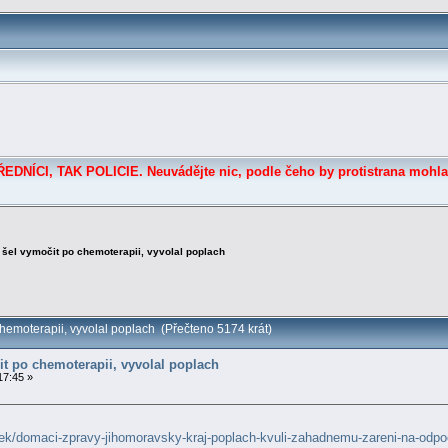
DNÍCI, TAK POLICIE. Neuvádějte nic, podle čeho by protistrana mohla
 šel vymočit po chemoterapii, vyvolal poplach
hemoterapii, vyvolal poplach (Přečteno 5174 krát)
it po chemoterapii, vyvolal poplach
17:45 »
nek/domaci-zpravy-jihomoravsky-kraj-poplach-kvuli-zahadnemu-zareni-na-odpoc