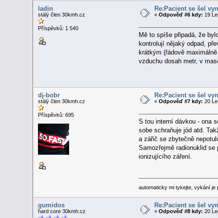
ladin
Re:Pacient se šel vy
stálý člen 30kmh.cz
«
Odpověď #6 kdy:
19 Le
Příspěvků: 1 540
Mě to spíše připadá, že bylo
kontrolují nějaký odpad, př
krátkým (řádově maximálně 
vzduchu dosah metr, v mase
dj-bobr
Re:Pacient se šel vy
stálý člen 30kmh.cz
«
Odpověď #7 kdy:
20 Le
Příspěvků: 695
S tou interní dávkou - ona s
sobe schraňuje jód atd. Tak
a zářič se zbytečně nepotulu
Samozřejmě radionuklid se p
ionizujícího záření.
automaticky mi tykejte, vykání je p
gumidos
Re:Pacient se šel vy
hard core 30kmh.cz
«
Odpověď #8 kdy:
20 Le