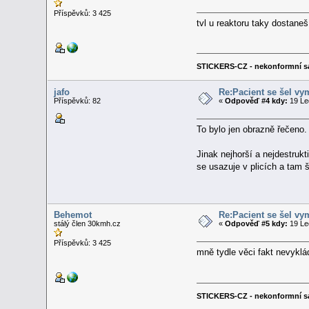
Příspěvků: 3 425
tvl u reaktoru taky dostane
STICKERS-CZ - nekonformní s
jafo
Re:Pacient se šel vy
Příspěvků: 82
«
Odpověď #4 kdy:
19 Le
To bylo jen obrazně řečeno. 
Jinak nejhorší a nejdestrukt
se usazuje v plicích a tam 
Behemot
Re:Pacient se šel vy
stálý člen 30kmh.cz
«
Odpověď #5 kdy:
19 Le
Příspěvků: 3 425
mně tydle věci fakt nevykl
STICKERS-CZ - nekonformní s