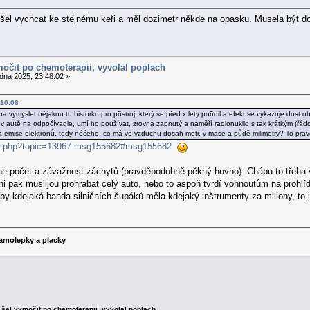
el vychcat ke stejnému keři a měl dozimetr někde na opasku. Musela být doc
močit po chemoterapii, vyvolal poplach
dna 2025, 23:48:02 »
:10:06
a vymyslet nějakou tu historku pro přístroj, který se před x lety pořídil a efekt se vykazuje dost 
 v autě na odpočívadle, umí ho používat, zrovna zapnutý a naměří radionuklid s tak krátkým (ř
a emise elektronů, tedy něčeho, co má ve vzduchu dosah metr, v mase a půdě milimetry? To pravd
ex.php?topic=13967.msg155682#msg155682
ne počet a závažnost záchytů (pravděpodobně pěkný hovno). Chápu to třeba v
i pak musiijou prohrabat celý auto, nebo to aspoň tvrdí vohnoutům na prohl
 aby kdejaká banda silničních šupáků měla kdejaký inštrumenty za miliony, to j
amolepky a placky
 šel vymočit po chemoterapii, vyvolal poplach