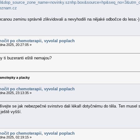
=0&dop_source_zone_name=novinky.sznhp.box&source=hp&seq_no=3&utm
eznam.cz
anou zeminu správně zlikvidovali a nevyhodili na nějaké odbočce do lesa:-)
močit po chemoterapii, vyvolal poplach
dna 2025, 20:27:05 »
y ti buzeranti eště nemajou?
amolepky a placky
močit po chemoterapii, vyvolal poplach
dna 2025, 23:13:35 »
odívejte se jak nebezpečné svinstvo dali lékaři dotyčnému do těla. Ten musel 
ještě vyšší.
močit po chemoterapii, vyvolal poplach
dna 2025, 02:19:15 »