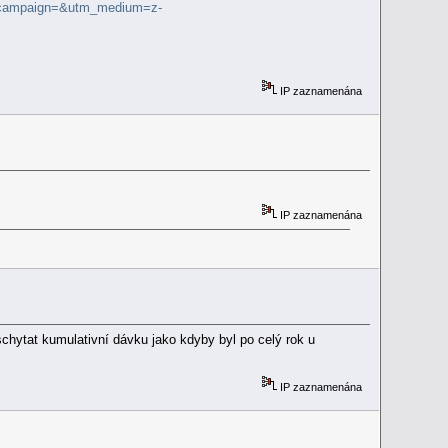
_campaign=&utm_medium=z-
IP zaznamenána
IP zaznamenána
schytat kumulativní dávku jako kdyby byl po celý rok u
IP zaznamenána