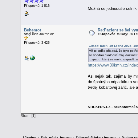
Příspěvků: 1 816
Možná se jednoduše celník š
Behemot
Re:Pacient se šel vy
stálý člen 30kmh.cz
«
Odpověď #9 kdy:
20 Le
Příspěvků: 3 425
Citace: ladin 19 Ledna 2025, 15
Mě to spíše připadá, že bylo potřeb
že shodou okolností mají dozimetr
rozpadu, který se navíc rozpadá z
https://www.30kmh.cz/ind
Asi nejak tak, zajímal by m
do špatnýho odpaďáku a von
tvrdej kobaltovej zářič, ale
STICKERS-CZ - nekonformní s
Stran: [
1
]
30kmhcz
>
Tisk, média, internet
>
Zajímavé články z internetu
>
Pacient se