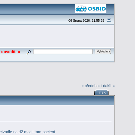
06 Srpna 2026, 21:55:25
 dovodit, o
« předchozí
další »
TISK
ivadle-na-d2-mocil-tam-pacient-