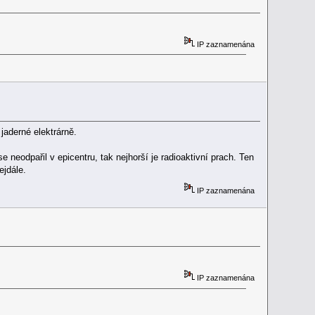
IP zaznamenána
jaderné elektrárně.
e neodpařil v epicentru, tak nejhorší je radioaktivní prach. Ten
ejdále.
IP zaznamenána
IP zaznamenána