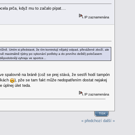
ela prča, když mu to začalo pípat....
IP zaznamenána
obtížně. Umím si představit, že tím kontrolují nějaký odpad, převážené zboží, ale
ádově maximálně týdny po vykonání potřeby a do prvního deště) poločasem
ěpodobněji vyhraju ve sportce...
e spalovně na bráně (což se prej stává, že sestři hodí tampón
ídkách
), pže se tam fakt může nedopatřením dostat nejakej
e úplnej úlet teda.
IP zaznamenána
TISK
« předchozí
další »