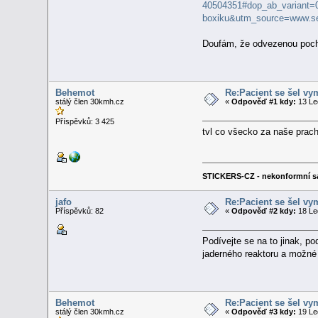
40504351#dop_ab_variant
boxiku&utm_source=www.s
Doufám, že odvezenou pochc
Behemot
Re:Pacient se šel vy
stálý člen 30kmh.cz
«
Odpověď #1 kdy:
13 Le
Příspěvků: 3 425
tvl co všecko za naše prach
STICKERS-CZ - nekonformní s
jafo
Re:Pacient se šel vy
Příspěvků: 82
«
Odpověď #2 kdy:
18 Le
Podívejte se na to jinak, p
jaderného reaktoru a možné 
Behemot
Re:Pacient se šel vy
stálý člen 30kmh.cz
«
Odpověď #3 kdy:
19 Le