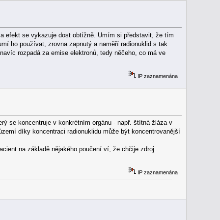
l a efekt se vykazuje dost obtížně. Umím si představit, že tím
umí ho používat, zrovna zapnutý a naměří radionuklid s tak
 navíc rozpadá za emise elektronů, tedy něčeho, co má ve
IP zaznamenána
erý se koncentruje v konkrétním orgánu - např. štítná žláza v
území díky koncentraci radionuklidu může být koncentrovanější
cient na základě nějakého poučení ví, že chčije zdroj
IP zaznamenána