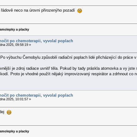
š řádově neco na úrovni přirozenýho pozadí
amolepky a placky
močit po chemoterapii, vyvolal poplach
dna 2025, 09:58:19 »
Po výbuchu Černobylu způsobili radiační poplach lidé přicházející do práce v 
ivnější je zdroj radiace uvnitř těla. Pokud by tady práskla atomovka a vy jste s
škodí. Proto je vhodné použít nějaký improvizovaný respirátor a zdrhnout co n
močit po chemoterapii, vyvolal poplach
dna 2025, 10:01:57 »
ádej
amolepky a placky