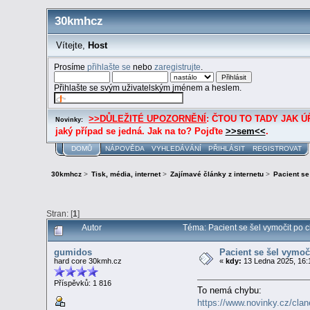
30kmhcz
Vítejte,
Host
Prosíme
přihlašte se
nebo
zaregistrujte
.
Přihlašte se svým uživatelským jménem a heslem.
>>DŮLEŽITÉ UPOZORNĚNÍ
: ČTOU TO TADY JAK ÚŘE
Novinky:
jaký případ se jedná. Jak na to? Pojďte
>>sem<<
.
DOMŮ
NÁPOVĚDA
VYHLEDÁVÁNÍ
PŘIHLÁSIT
REGISTROVAT
30kmhcz
>
Tisk, média, internet
>
Zajímavé články z internetu
>
Pacient se
Stran: [
1
]
Autor
Téma: Pacient se šel vymočit po c
gumidos
Pacient se šel vymoč
hard core 30kmh.cz
«
kdy:
13 Ledna 2025, 16:
Příspěvků: 1 816
To nemá chybu:
https://www.novinky.cz/cla