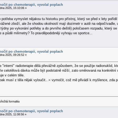
močit po chemoterapii, vyvolal poplach
dna 2025, 15:10:06 »
 potřeba vymyslet nějakou tu historku pro přístroj, který se před x lety pořídi
evážené zboží, ale že shodou okolností mají dozimetr v autě na odpočívadle, 
týdny po vykonání potřeby a do prvního deště) poločasem rozpadu, který se
 a půdě milimetry? To pravděpodobněji vyhraju ve sportce...
močit po chemoterapii, vyvolal poplach
dna 2025, 09:26:52 »
e "interní" radioterapie dělá převážně způsobem, že se použije radionuklid, kt
že celotělová dávka může být podstatně nižší, zato směrovaná na konkrétní 
je v celém těle.
ak musí z těla nějak vyloučit.. = vymočit, což mě přivádí k myšlence, zda pa
řežilá formalita
močit po chemoterapii, vyvolal poplach
dna 2025, 11:08:56 »