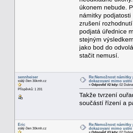
úkonem nebude. P
námitky podjatosti
zrušení rozhodnutí
podjatá úřednice m
stejným výsledkem 
jako bod do odvolá
stačit nemusí.
sennheiser
Re:Nemožnost námitky p
dokazovani mimo ustni 
stálý člen 30kmh.cz
«
Odpověď #2 kdy:
02 Dubna 
Příspěvků: 1 201
Takže tvrzení ouřa
součástí řízení a p
Eric
Re:Nemožnost námitky p
dokazovani mimo ustni 
stálý člen 30kmh.cz
«
Odpověď #3 kdy:
02 Dubna 