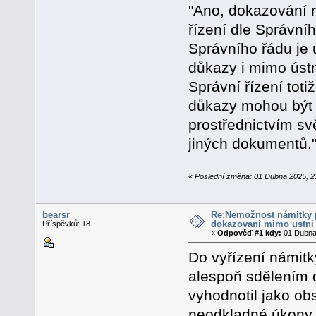
"Ano, dokazování m
řízení dle Správní
Správního řádu je
důkazy i mimo ústn
Správní řízení tot
důkazy mohou být 
prostřednictvím s
jiných dokumentů.
«
Poslední změna: 01 Dubna 2025, 2
bearsr
Re:Nemožnost námitky p
dokazovani mimo ustni 
Příspěvků: 18
«
Odpověď #1 kdy:
01 Dubna 
Do vyřízení námitk
alespoň sdělením d
vyhodnotil jako ob
neodkladné úkony