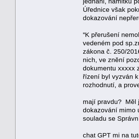
jednáni, námitku po
Úřednice však pokr
dokazování nepřeru
"K přerušení nemoh
vedeném pod sp.zn
zákona č. 250/2016
nich, ve znění poz
dokumentu xxxxx z
řízení byl vyzván 
rozhodnutí, a prov
mají pravdu? Měl j
dokazování mimo ús
souladu se Správn
chat GPT mi na tut