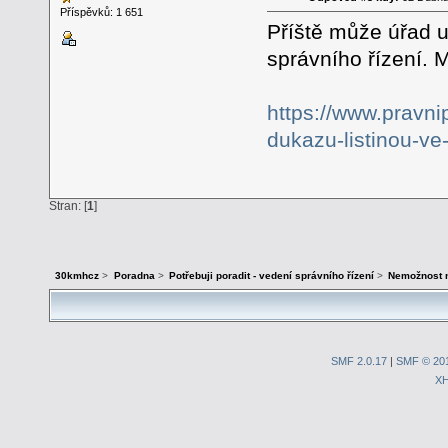
Příspěvků: 1 651
Příště může úřad u
správního řízení. M
https://www.pravni
dukazu-listinou-ve
Stran: [
1
]
30kmhcz
>
Poradna
>
Potřebuji poradit - vedení správního řízení
>
Nemožnost n
SMF 2.0.17
|
SMF © 20
X