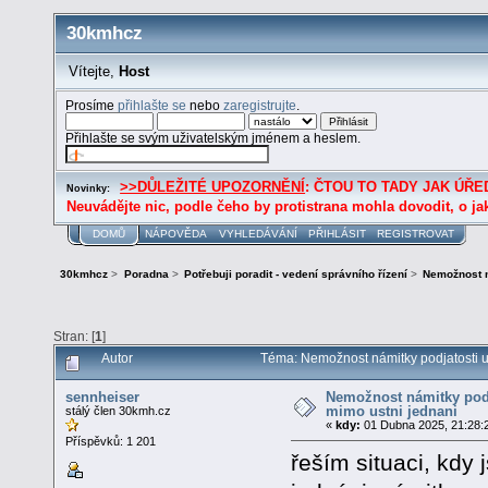
30kmhcz
Vítejte,
Host
Prosíme
přihlašte se
nebo
zaregistrujte
.
Přihlašte se svým uživatelským jménem a heslem.
>>DŮLEŽITÉ UPOZORNĚNÍ
: ČTOU TO TADY JAK ÚŘED
Novinky:
Neuvádějte nic, podle čeho by protistrana mohla dovodit, o ja
DOMŮ
NÁPOVĚDA
VYHLEDÁVÁNÍ
PŘIHLÁSIT
REGISTROVAT
30kmhcz
>
Poradna
>
Potřebuji poradit - vedení správního řízení
>
Nemožnost n
Stran: [
1
]
Autor
Téma: Nemožnost námitky podjatosti u
sennheiser
Nemožnost námitky podj
mimo ustni jednani
stálý člen 30kmh.cz
«
kdy:
01 Dubna 2025, 21:28:
Příspěvků: 1 201
řeším situaci, kd