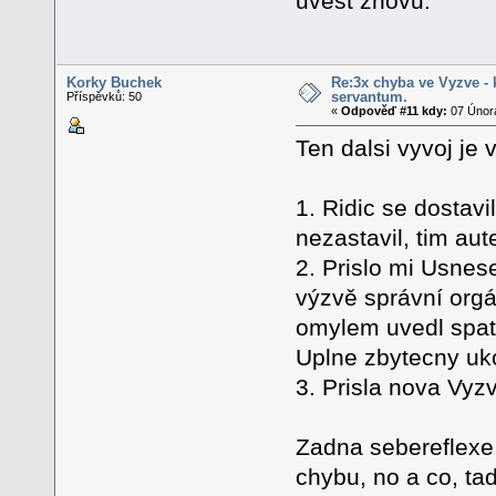
uvést znovu.
Korky Buchek
Re:3x chyba ve Vyzve - 
servantum.
Příspěvků: 50
«
Odpověď #11 kdy:
07 Února
Ten dalsi vyvoj je v
1. Ridic se dostavi
nezastavil, tim au
2. Prislo mi Usnes
výzvě správní org
omylem uvedl spat
Uplne zbytecny uk
3. Prisla nova Vyz
Zadna sebereflexe,
chybu, no a co, tady