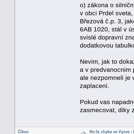
o) zákona o silnič
v obci Prdel sveta, 
Březová č.p. 3, ja
6AB 1020, stál v ú
svislé dopravní zn
dodatkovou tabulko
Nevim, jak to dokaz
a v predvanocnim 
ale nezpomneli je
zaplaceni.
Pokud vas napadne 
zasmecovat, diky z
Číkus
Re:3x chyba ve Vyzve - 