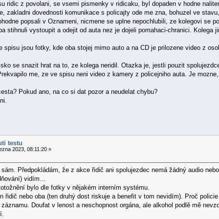
 ridic z povolani, se vsemi pismenky v ridicaku, byl dopaden v hodne nalit
, zakladni dovednosti komunikace s policajty ode me zna, bohuzel ve stavu, 
odne popsali v Oznameni, nicmene se uplne nepochlubili, ze kolegovi se podar
a stihnuli vystoupit a odejit od auta nez je dojeli pomahaci-chranici. Kolega ji
 spisu jsou fotky, kde oba stojej mimo auto a na CD je prilozene video z os
ko se snazit hrat na to, ze kolega neridil. Otazka je, jestli pouzit spolujezdce 
ekvapilo me, ze ve spisu neni video z kamery z policejniho auta. Je mozne, ze
 cesta? Pokud ano, na co si dat pozor a neudelat chybu?
ni.
ti testu
ezna 2023, 08:11:20 »
ě sám. Předpokládám, že z akce řidič ani spolujezdec nemá žádný audio ne
ňování) vidím...
otožnění bylo dle fotky v nějakém interním systému.
en řidič nebo oba (ten druhý dost riskuje a benefit v tom nevidím). Proč polici
m záznamu. Doufat v lenost a neschopnost orgána, ale alkohol podlě mě nevzdá.
í.