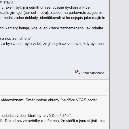
em stavu.
v jakem byl, jim odmitnul vse, vcetne dychani a krve.
ilo jim ujet (par set metru), zabocit na parkoviste za jednim
m nedal zadne doklady, identifikovali si ho nejspis jako majitele
obni kamery benga, kde je jen kratce zaznamenano, jak odmita
a rici, ze ridil on?
 by na nem bylo videt, ze je dojeli az ve chvili, kdy byli oba
IP zaznamenána
bo videozáznam. Směr možné obrany (nejdříve VČAS podat
e nedodala video, které by usvědčilo řidiče?
 Pokud pozve svědky a ti řeknou, že viděli a jsou si jistí, pak