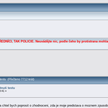
DNÍCI, TAK POLICIE. Neuvádějte nic, podle čeho by protistrana mohla
testu (Přečteno 7712 krát)
nuti testu
9:41 »
a chtel bych poprosit o zhodnoceni, zda je moje predstava o moznem zpusob