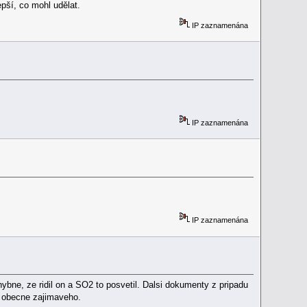
epší, co mohl udělat.
IP zaznamenána
IP zaznamenána
IP zaznamenána
ybne, ze ridil on a SO2 to posvetil. Dalsi dokumenty z pripadu
o obecne zajimaveho.