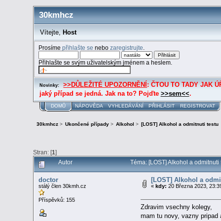
30kmhcz
Vítejte,
Host
Prosíme
přihlašte se
nebo
zaregistrujte
.
Přihlašte se svým uživatelským jménem a heslem.
>>DŮLEŽITÉ UPOZORNĚNÍ
: ČTOU TO TADY JAK ÚŘE
Novinky:
jaký případ se jedná. Jak na to? Pojďte
>>sem<<
.
DOMŮ
NÁPOVĚDA
VYHLEDÁVÁNÍ
PŘIHLÁSIT
REGISTROVAT
30kmhcz
>
Ukončené případy
>
Alkohol
>
[LOST] Alkohol a odmitnuti testu
Stran: [
1
]
Autor
Téma: [LOST] Alkohol a odmitnuti 
doctor
[LOST] Alkohol a odmit
stálý člen 30kmh.cz
«
kdy:
20 Března 2023, 23:3
Příspěvků: 155
Zdravim vsechny kolegy,
mam tu novy, vazny pripad 