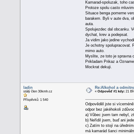
Kamarad-spoluzak, toho casu
Protoze spolu casto mluvime
Situace benga pomerne veroh
barakem. Byli v aute dva, ob
auta.
Spolujezdec dal obcanku. Ve
dychat, krev a podepsat.
Ja vidim jako jedine vychodis
Je ochotny spolupracovat. Pr
mimo auto.
Myslite, ze toto je spravna
Prikladam Prikaz a Ozname
Mockrat dekuji.
ladin
Re:Alkohol a odmitnu
stálý člen 30kmh.cz
«
Odpověď #1 kdy:
21 Bř
Příspěvků: 1 540
Odpověděl jste si vícemén
odpor bez jakéhokoli zdůvod
a) Vůbec jsem tam nebyl, zt
b) Neřídil jsem, buď ani jed
c) Zatím to stojí na úřední
má kamarád šanci minimáln