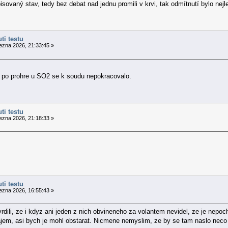
sovaný stav, tedy bez debat nad jednu promili v krvi, tak odmítnutí bylo nejl
ti testu
ezna 2026, 21:33:45 »
 a po prohre u SO2 se k soudu nepokracovalo.
ti testu
ezna 2026, 21:18:33 »
ti testu
ezna 2026, 16:55:43 »
dili, ze i kdyz ani jeden z nich obvineneho za volantem nevidel, ze je nepoch
jem, asi bych je mohl obstarat. Nicmene nemyslim, ze by se tam naslo nec