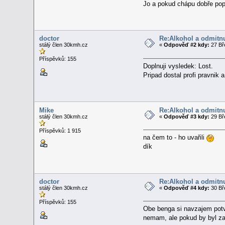
Jo a pokud chápu dobře popi
doctor
Re:Alkohol a odmitnu
stálý člen 30kmh.cz
«
Odpověď #2 kdy:
27 Bř
Příspěvků: 155
Doplnuji vysledek: Lost.
Pripad dostal profi pravnik
Mike
Re:Alkohol a odmitnu
stálý člen 30kmh.cz
«
Odpověď #3 kdy:
29 Bř
Příspěvků: 1 915
na čem to - ho uvařili
dík
doctor
Re:Alkohol a odmitnu
stálý člen 30kmh.cz
«
Odpověď #4 kdy:
30 Bř
Příspěvků: 155
Obe benga si navzajem potvr
nemam, ale pokud by byl za