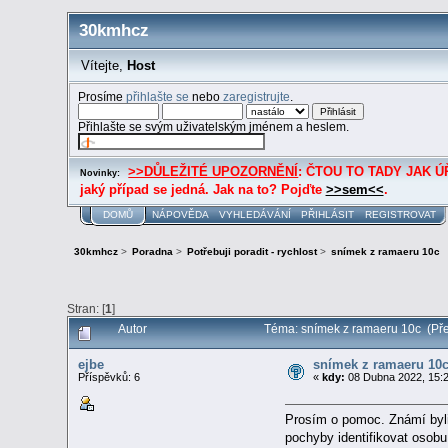
30kmhcz
Vítejte,
Host
Prosíme
přihlašte se
nebo
zaregistrujte
.
Přihlašte se svým uživatelským jménem a heslem.
>>DŮLEŽITÉ UPOZORNĚNÍ
: ČTOU TO TADY JAK ÚŘE
Novinky:
jaký případ se jedná. Jak na to? Pojďte
>>sem<<
.
DOMŮ
NÁPOVĚDA
VYHLEDÁVÁNÍ
PŘIHLÁSIT
REGISTROVAT
30kmhcz
>
Poradna
>
Potřebuji poradit - rychlost
>
snímek z ramaeru 10c
Stran: [
1
]
Autor
Téma: snímek z ramaeru 10c (Pře
ejbe
snímek z ramaeru 10
Příspěvků: 6
«
kdy:
08 Dubna 2022, 15:2
Prosím o pomoc. Známí byli 
pochyby identifikovat osob