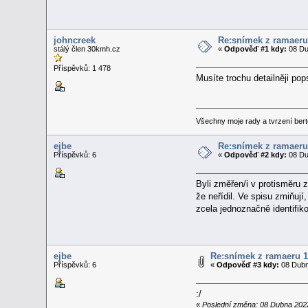
johncreek
Re:snímek z ramaeru
stálý člen 30kmh.cz
«
Odpověď #1 kdy:
08 Du
Příspěvků: 1 478
Musíte trochu detailněji pop
Všechny moje rady a tvrzení bert
ejbe
Re:snímek z ramaeru
Příspěvků: 6
«
Odpověď #2 kdy:
08 Du
Byli změřen/i v protisměru za
že neřídil. Ve spisu zmiňují
zcela jednoznačně identifik
ejbe
Re:snímek z ramaeru 
Příspěvků: 6
«
Odpověď #3 kdy:
08 Dubn
:/
«
Poslední změna: 08 Dubna 2022