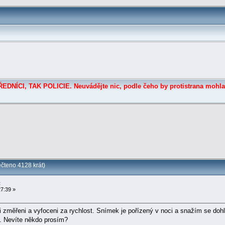
DNÍCI, TAK POLICIE. Neuvádějte nic, podle čeho by protistrana mohla
čteno 4128 krát)
c
7:39 »
změřeni a vyfoceni za rychlost. Snímek je pořízený v noci a snažím se dohl
u. Nevíte někdo prosím?