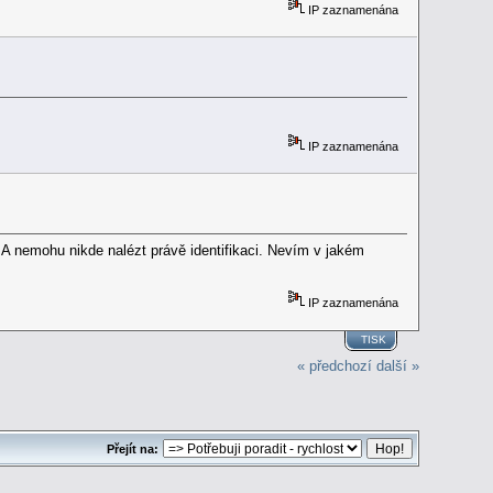
IP zaznamenána
IP zaznamenána
 A nemohu nikde nalézt právě identifikaci. Nevím v jakém
IP zaznamenána
TISK
« předchozí
další »
Přejít na: