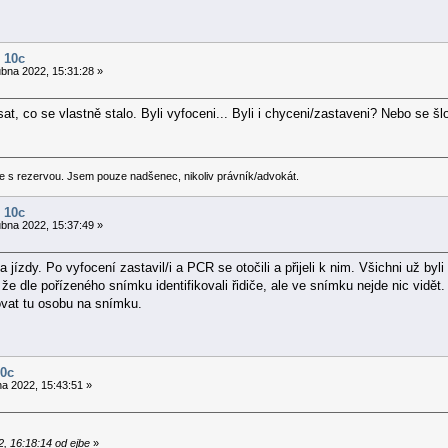
 10c
bna 2022, 15:31:28 »
sat, co se vlastně stalo. Byli vyfoceni... Byli i chyceni/zastaveni? Nebo se š
e s rezervou. Jsem pouze nadšenec, nikoliv právník/advokát.
 10c
bna 2022, 15:37:49 »
 jízdy. Po vyfocení zastavil/i a PCR se otočili a přijeli k nim. Všichni už byli
, že dle pořízeného snímku identifikovali řidiče, ale ve snímku nejde nic vidě
ovat tu osobu na snímku.
10c
a 2022, 15:43:51 »
, 16:18:14 od ejbe
»