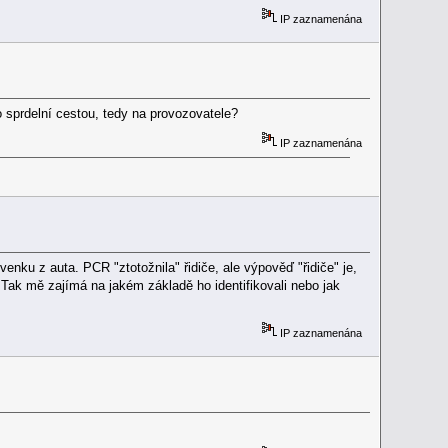
IP zaznamenána
lo sprdelní cestou, tedy na provozovatele?
IP zaznamenána
 venku z auta. PCR "ztotožnila" řidiče, ale výpověď "řidiče" je,
t. Tak mě zajímá na jakém základě ho identifikovali nebo jak
IP zaznamenána