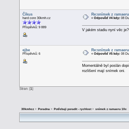
Číkus
Re:snímek z ramaeru
hard core 30kmh.cz
«
Odpověď #4 kdy:
08 Du
Příspěvků: 9 889
V jakém stadiu nyní věc je
ejbe
Re:snímek z ramaeru
Příspěvků: 6
«
Odpověď #5 kdy:
08 Du
Momentálně byl poslán dopis
rozlišení mají snímek oni.
Stran: [
1
]
30kmhcz
>
Poradna
>
Potřebuji poradit - rychlost
>
snímek z ramaeru 10c