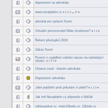
doporučení na advokáta
www.nezaplatim.cz
«
1
2
3
...
17
»
advokát pro správní řízení
Virtuální provozovatel Máte zkušenost?
«
1
2
»
Řešení přestupků 2019
Zákaz řízení
Prosím o vyjádření vašeho názoru na následující
situaci.
«
1
2
3
»
Ustavni soud - shanim advokata
Doporučení advokáta
Jaké pojištění proti pokutám si platit?
«
1
2
3
»
Jak mě Nezaplatim.cz připravilo o řidičák
rokbezpokut.cz, mam12bodu.cz, 12bodu.cz