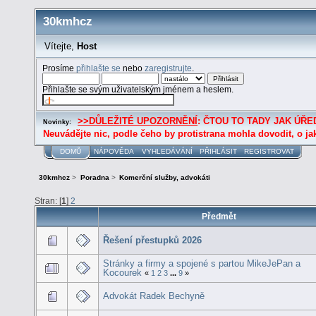
30kmhcz
Vítejte,
Host
Prosíme
přihlašte se
nebo
zaregistrujte
.
Přihlašte se svým uživatelským jménem a heslem.
>>DŮLEŽITÉ UPOZORNĚNÍ
: ČTOU TO TADY JAK ÚŘED
Novinky:
Neuvádějte nic, podle čeho by protistrana mohla dovodit, o ja
DOMŮ
NÁPOVĚDA
VYHLEDÁVÁNÍ
PŘIHLÁSIT
REGISTROVAT
30kmhcz
>
Poradna
>
Komerční služby, advokáti
Stran: [
1
]
2
Předmět
Řešení přestupků 2026
Stránky a firmy a spojené s partou MikeJePan a
Kocourek
«
1
2
3
...
9
»
Advokát Radek Bechyně