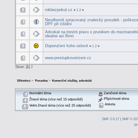
rokbezpokut.cz
«
1
2
»
Neodborně zpracovaný znalecký posudek - poškoze
DPF při čištění
Advokat na trestni pravo s prunikem do mezinarodni
idealne asi Brno
Doporučení koho oslovit
«
1
2
»
www.prestupkoverizeni.cz
Stran: [
1
]
2
30kmhcz
>
Poradna
>
Komerční služby, advokáti
Normální téma
Zamčené téma
Připíchnuté téma
Žhavé téma (více než 15 odpovědí)
Anketa
Velmi žhavé téma (více než 25 odpovědí)
SMF 2.0.17
|
SMF © 20
X