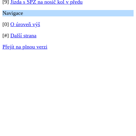
[9]
Jízda s SPZ na nosič kol v předu
Navigace
[0]
O úroveň výš
[#]
Další strana
Přejít na plnou verzi