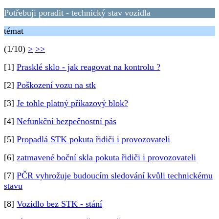
Potřebuji poradit - technický stav vozidla
témat
(1/10)
>
>>
[1]
Prasklé sklo - jak reagovat na kontrolu ?
[2]
Poškození vozu na stk
[3]
Je tohle platný příkazový blok?
[4]
Nefunkční bezpečnostní pás
[5]
Propadlá STK pokuta řidiči i provozovateli
[6]
zatmavené boční skla pokuta řidiči i provozovateli
[7]
PČR vyhrožuje budoucím sledování kvůli technickému
stavu
[8]
Vozidlo bez STK - stání