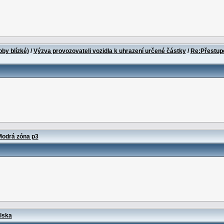
oby blízké)
/
Výzva provozovateli vozidla k uhrazení určené částky
/
Re:Přestupe
odrá zóna p3
lska