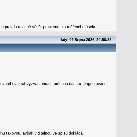
elou pravdu a jasně vědět problematiku měřeného úseku.
kdy: 06 Srpna 2026, 20:58:25
vatel dvakrát vyzván uhradit určenou částku -> ignorováno
dnu takovou, avšak viditelnou ve spisu dokládá.