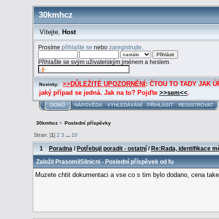
30kmhcz
Vítejte,
Host
Prosíme
přihlašte se
nebo
zaregistrujte
.
Přihlašte se svým uživatelským jménem a heslem.
>>DŮLEŽITÉ UPOZORNĚNÍ
: ČTOU TO TADY JAK ÚŘE
Novinky:
jaký případ se jedná. Jak na to? Pojďte
>>sem<<
.
DOMŮ
NÁPOVĚDA
VYHLEDÁVÁNÍ
PŘIHLÁSIT
REGISTROVAT
30kmhcz
>
Poslední příspěvky
Stran: [
1
]
2
3
...
10
1
Poradna
/
Potřebuji poradit - ostatní
/
Re:Rada, identifikace mě
Založil
PrasomilSilnicni
- Poslední příspěvek od
fu
Muzete chtit dokumentaci a vse co s tim bylo dodano, cena take