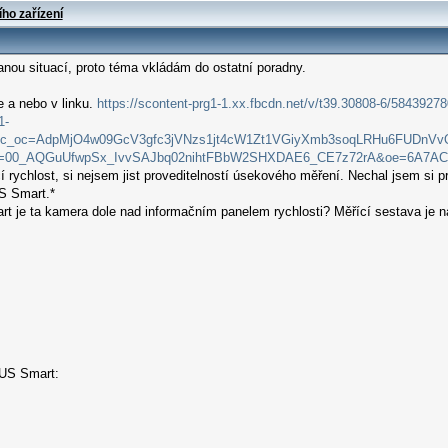
ího zařízení
danou situací, proto téma vkládám do ostatní poradny.
e a nebo v linku.
https://scontent-prg1-1.xx.fbcdn.net/v/t39.30808-6/5843
1-
_oc=AdpMjO4w09GcV3gfc3jVNzs1jt4cW1Zt1VGiyXmb3soqLRHu6FUDnVvQlH
oh=00_AQGuUfwpSx_IvvSAJbq02nihtFBbW2SHXDAE6_CE7z72rA&oe=6A7A
 rychlost, si nejsem jist proveditelností úsekového měření. Nechal jsem si pr
S Smart.*
 je ta kamera dole nad informačním panelem rychlosti? Měřící sestava je na 
EUS Smart: