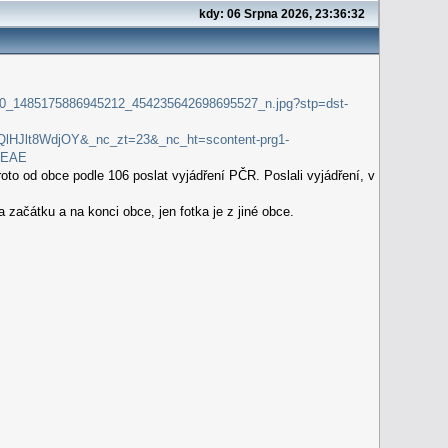
kdy: 06 Srpna 2026, 23:36:32
92780_1485175886945212_454235642698695527_n.jpg?stp=dst-
Jlt8WdjOY&_nc_zt=23&_nc_ht=scontent-prg1-
CEAE
oto od obce podle 106 poslat vyjádření PČR. Poslali vyjádření, v
začátku a na konci obce, jen fotka je z jiné obce.