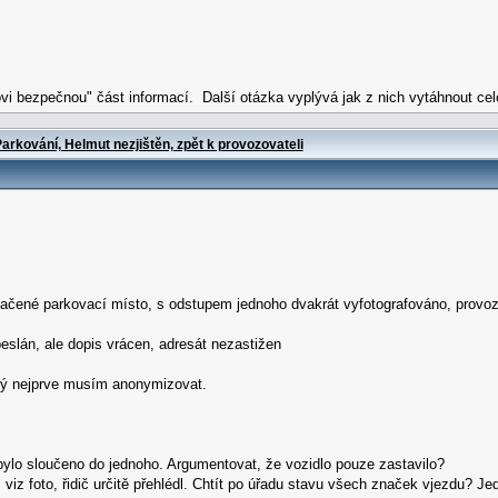
ovi bezpečnou" část informací. Další otázka vyplývá jak z nich vytáhnout c
arkování, Helmut nezjištěn, zpět k provozovateli
ačené parkovací místo, s odstupem jednoho dvakrát vyfotografováno, provozo
beslán, ale dopis vrácen, adresát nezastižen
ený nejprve musím anonymizovat.
 bylo sloučeno do jednoho. Argumentovat, že vozidlo pouze zastavilo?
iz foto, řidič určitě přehlédl. Chtít po úřadu stavu všech značek vjezdu? Je