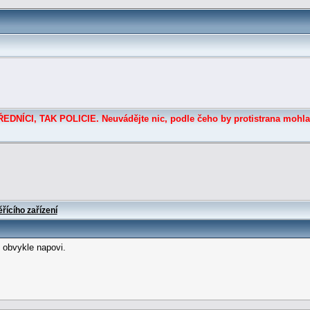
DNÍCI, TAK POLICIE. Neuvádějte nic, podle čeho by protistrana mohla
řícího zařízení
 obvykle napovi.