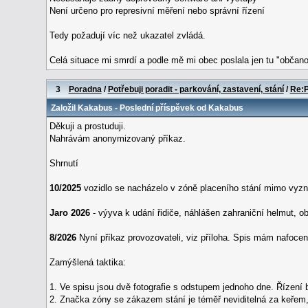
Není určeno pro represivní měření nebo správní řízení
Tedy požadují víc než ukazatel zvládá.
Celá situace mi smrdí a podle mě mi obec poslala jen tu "občan
3
Poradna
/
Potřebuji poradit - parkování, zastavení, stání
/
Re:P
Založil
Kakabus
- Poslední příspěvek od
Kakabus
Děkuji a prostuduji.
Nahrávám anonymizovaný příkaz.
Shrnutí
10/2025
vozidlo se nacházelo v zóně placeního stání mimo vyzn
Jaro 2026
- výyva k udání řidiče, náhlášen zahraniční helmut, o
8/2026
Nyní příkaz provozovateli, viz příloha. Spis mám nafoc
Zamýšlená taktika:
1. Ve spisu jsou dvě fotografie s odstupem jednoho dne. Řízení
2. Značka zóny se zákazem stání je téměř neviditelná za keřem, v