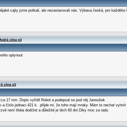
aké cajty jsme potkali, ale nezastavovali nás. Výbava česká, pro každého by
odrá zóna p3
mohlo uplynout
á zóna p3
cca 17 min. Dopis vyřídil Robot a podepsal se pod něj Janoušek
k a číslo jednaci 421 k. přijde mi, že toho mají mraky. Mám to nechat vyhnít a
zvě není třeba dodržet a důležité je těch 60 dní.Diky moc za radu