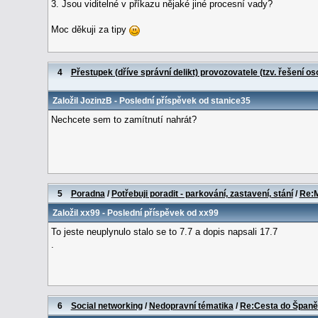
3. Jsou viditelné v příkazu nějaké jiné procesní vady?
Moc děkuji za tipy
4
Přestupek (dříve správní delikt) provozovatele (tzv. řešení os
Založil
JozinzB
- Poslední příspěvek od
stanice35
Nechcete sem to zamítnutí nahrát?
5
Poradna
/
Potřebuji poradit - parkování, zastavení, stání
/
Re:M
Založil
xx99
- Poslední příspěvek od
xx99
To jeste neuplynulo stalo se to 7.7 a dopis napsali 17.7
.
6
Social networking
/
Nedopravní tématika
/
Re:Cesta do Španě