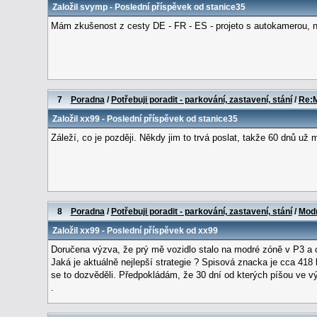
Založil
svymp
- Poslední příspěvek od
stanice35
Mám zkušenost z cesty DE - FR - ES - projeto s autokamerou, něj
7
Poradna
/
Potřebuji poradit - parkování, zastavení, stání
/
Re:M
Založil
xx99
- Poslední příspěvek od
stanice35
Záleží, co je později. Někdy jim to trvá poslat, takže 60 dnů už 
8
Poradna
/
Potřebuji poradit - parkování, zastavení, stání
/
Modr
Založil
xx99
- Poslední příspěvek od
xx99
Doručena výzva, že prý mě vozidlo stalo na modré zóně v P3 a 
Jaká je aktuálně nejlepší strategie ? Spisová znacka je cca 418 
se to dozvěděli. Předpokládám, že 30 dní od kterých píšou ve vý
.