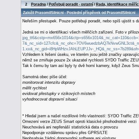
2
Poradna
/
Potřebuji poradit - ostatní
/
Rada, identifikace měříc
Založil
PrasomilSilnicni
- Poslední příspěvek od
PrasomilSilnicni
Neřeším přestupek. Pouze potřebuji poradit, nebo spíš ujistit s 
Jedná se mi o identifikaci všech měřičích zařízení. Foto v příloz
jpg_tt6&cstp=mx656x1014&ctp=s656x1014&_nc_cat=110&ccb=
7&_nc_sid=127cfc&_nc_ohc=7OV6wuedzbAQ7kNvwGNL3ct&_nc
1.xx&_nc_gid=i8HpWHzvJAhLEUPJJv-_HQ&_nc_ss=7b289&
Vzhledem k řešení úseku, ve kterém jsou ještě značky upravující
němž se zmiňuje pouze 2x ukazatel rychlosti SYDO Traffic ZEU
Tak k čemu by tam asi byly ty dvě horní kamery, když Zeus Smart
Samotná obec píše účel:
monitorovat intenzitu dopravy
měřit rychlost
evidovat přestupky v rizikových místech
vyhodnocovat dopravní situaci
* Hledal jsem a našel rozdílové Info vlastností: SYDO Traffic Z
Omezení verze ZEUS Smart oproti klasické plnohodnotné verzi
Neuchovává ani nepřenáší statistická data o provozu
Nepodporuje vzdálenou správu přes GPRS/LTE
Neobsahuje žádný doprovodný software ani výstupy