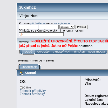
30kmhcz
Vítejte,
Host
Prosíme
přihlašte se
nebo
zaregistrujte
.
Přihlašte se svým uživatelským jménem a heslem.
>>DŮLEŽITÉ UPOZORNĚNÍ
: ČTOU TO TADY JAK ÚŘE
Novinky:
jaký případ se jedná. Jak na to? Pojďte
>>sem<<
.
DOMŮ
NÁPOVĚDA
VYHLEDÁVÁNÍ
PŘIHLÁSIT
REGISTROVAT
30kmhcz
>
Profil OS
>
Shrnutí
INFORMACE
Shrnutí
Příspěvků:
OS 
Věk:
Offline
Zobrazit příspěvky
Zobrazit statistiky
Datum registrac
Lokální čas:
Naposledy aktiv