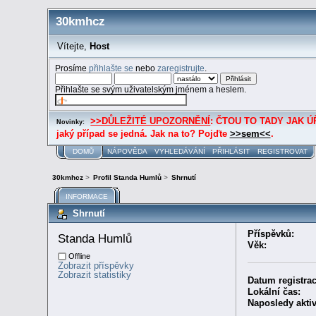
30kmhcz
Vítejte,
Host
Prosíme
přihlašte se
nebo
zaregistrujte
.
Přihlašte se svým uživatelským jménem a heslem.
>>DŮLEŽITÉ UPOZORNĚNÍ
: ČTOU TO TADY JAK ÚŘE
Novinky:
jaký případ se jedná. Jak na to? Pojďte
>>sem<<
.
DOMŮ
NÁPOVĚDA
VYHLEDÁVÁNÍ
PŘIHLÁSIT
REGISTROVAT
30kmhcz
>
Profil Standa Humlů
>
Shrnutí
INFORMACE
Shrnutí
Příspěvků:
Standa Humlů 
Věk:
Offline
Zobrazit příspěvky
Zobrazit statistiky
Datum registrac
Lokální čas:
Naposledy aktiv