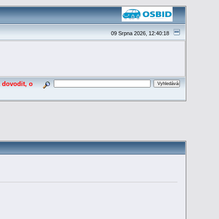
09 Srpna 2026, 12:40:18
 dovodit, o