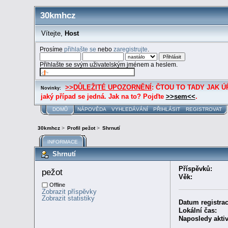
30kmhcz
Vítejte,
Host
Prosíme
přihlašte se
nebo
zaregistrujte
.
Přihlašte se svým uživatelským jménem a heslem.
>>DŮLEŽITÉ UPOZORNĚNÍ
: ČTOU TO TADY JAK ÚŘE
Novinky:
jaký případ se jedná. Jak na to? Pojďte
>>sem<<
.
DOMŮ
NÁPOVĚDA
VYHLEDÁVÁNÍ
PŘIHLÁSIT
REGISTROVAT
30kmhcz
>
Profil pežot
>
Shrnutí
INFORMACE
Shrnutí
Příspěvků:
pežot 
Věk:
Offline
Zobrazit příspěvky
Zobrazit statistiky
Datum registrac
Lokální čas:
Naposledy aktiv