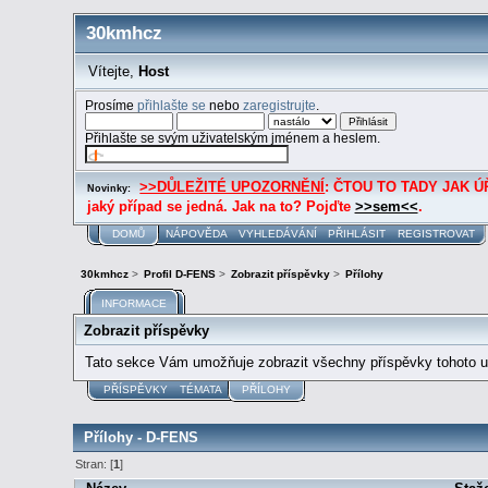
30kmhcz
Vítejte,
Host
Prosíme
přihlašte se
nebo
zaregistrujte
.
Přihlašte se svým uživatelským jménem a heslem.
>>DŮLEŽITÉ UPOZORNĚNÍ
: ČTOU TO TADY JAK ÚŘE
Novinky:
jaký případ se jedná. Jak na to? Pojďte
>>sem<<
.
DOMŮ
NÁPOVĚDA
VYHLEDÁVÁNÍ
PŘIHLÁSIT
REGISTROVAT
30kmhcz
>
Profil D-FENS
>
Zobrazit příspěvky
>
Přílohy
INFORMACE
Zobrazit příspěvky
Tato sekce Vám umožňuje zobrazit všechny příspěvky tohoto už
PŘÍSPĚVKY
TÉMATA
PŘÍLOHY
Přílohy - D-FENS
Stran: [
1
]