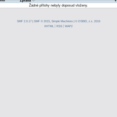
eno
V
Zpráva
Žádné přílohy nebyly doposud vloženy.
SMF 2.0.17
|
SMF © 2015
,
Simple Machines
|
© OSBID, z.s. 2016
XHTML
RSS
WAP2