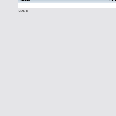
Název
Staž
Stran: [
1
]