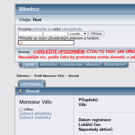
30kmhcz
Vítejte,
Host
Prosíme
přihlašte se
nebo
zaregistrujte
.
Přihlašte se svým uživatelským jménem a heslem.
>>DŮLEŽITÉ UPOZORNĚNÍ
: ČTOU TO TADY JAK ÚŘED
Novinky:
Neuvádějte nic, podle čeho by protistrana mohla dovodit, o ja
DOMŮ
NÁPOVĚDA
VYHLEDÁVÁNÍ
PŘIHLÁSIT
REGISTROVAT
30kmhcz
>
Profil Monsieur Vélo
>
Shrnutí
INFORMACE
Shrnutí
Příspěvků:
Monsieur Vélo 
Věk:
Offline
Zobrazit příspěvky
Zobrazit statistiky
Datum registrace:
Lokální čas:
Naposledy aktivní: