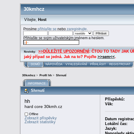
30kmhcz
Vítejte,
Host
Prosíme
přihlašte se
nebo
zaregistrujte
.
Přihlašte se svým uživatelským jménem a heslem.
>>DŮLEŽITÉ UPOZORNĚNÍ
: ČTOU TO TADY JAK ÚŘE
Novinky:
jaký případ se jedná. Jak na to? Pojďte
>>sem<<
.
DOMŮ
NÁPOVĚDA
VYHLEDÁVÁNÍ
PŘIHLÁSIT
REGISTROVAT
30kmhcz
>
Profil hh
>
Shrnutí
INFORMACE
Shrnutí
Příspěvků:
hh 
Věk:
hard core 30kmh.cz
Offline
Zobrazit příspěvky
Datum registrac
Zobrazit statistiky
Lokální čas:
Jazyk:
Naposledy aktiv