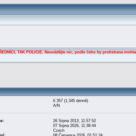
DNÍCI, TAK POLICIE. Neuvádějte nic, podle čeho by protistrana mohla
6 357 (1,345 denně)
A/N
e:
26 Srpna 2013, 11:57:52
07 Srpna 2026, 11:38:44
Czech
ní:
08 Července 2026, 01:51:24