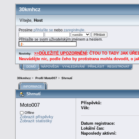
30kmhcz
Vítejte,
Host
Prosíme
přihlašte se
nebo
zaregistrujte
.
Přihlašte se svým uživatelským jménem a heslem.
>>DŮLEŽITÉ UPOZORNĚNÍ
: ČTOU TO TADY JAK ÚŘED
Novinky:
Neuvádějte nic, podle čeho by protistrana mohla dovodit, o ja
DOMŮ
NÁPOVĚDA
VYHLEDÁVÁNÍ
PŘIHLÁSIT
REGISTROVAT
30kmhcz
>
Profil Moto007
>
Shrnutí
INFORMACE
Shrnutí
Příspěvků:
Moto007 
Věk:
Offline
Zobrazit příspěvky
Zobrazit statistiky
Datum registrace:
Lokální čas:
Naposledy aktivní: