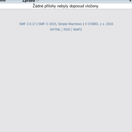
eno
V
Zpráva
Žádné přílohy nebyly doposud vloženy.
SMF 2.0.17
|
SMF © 2015
,
Simple Machines
|
© OSBID, z.s. 2016
XHTML
RSS
WAP2