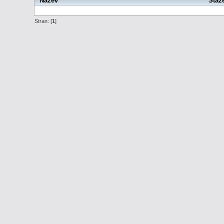
Název
Staž
Stran: [
1
]