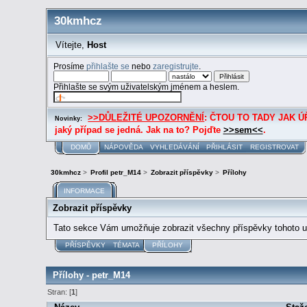
30kmhcz
Vítejte,
Host
Prosíme
přihlašte se
nebo
zaregistrujte
.
Přihlašte se svým uživatelským jménem a heslem.
>>DŮLEŽITÉ UPOZORNĚNÍ
: ČTOU TO TADY JAK ÚŘE
Novinky:
jaký případ se jedná. Jak na to? Pojďte
>>sem<<
.
DOMŮ
NÁPOVĚDA
VYHLEDÁVÁNÍ
PŘIHLÁSIT
REGISTROVAT
30kmhcz
>
Profil petr_M14
>
Zobrazit příspěvky
>
Přílohy
INFORMACE
Zobrazit příspěvky
Tato sekce Vám umožňuje zobrazit všechny příspěvky tohoto už
PŘÍSPĚVKY
TÉMATA
PŘÍLOHY
Přílohy - petr_M14
Stran: [
1
]