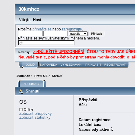
30kmhcz
Vítejte,
Host
Prosíme
přihlašte se
nebo
zaregistrujte
.
Přihlašte se svým uživatelským jménem a heslem.
>>DŮLEŽITÉ UPOZORNĚNÍ
: ČTOU TO TADY JAK ÚŘED
Novinky:
Neuvádějte nic, podle čeho by protistrana mohla dovodit, o ja
DOMŮ
NÁPOVĚDA
VYHLEDÁVÁNÍ
PŘIHLÁSIT
REGISTROVAT
30kmhcz
>
Profil OS
>
Shrnutí
INFORMACE
Shrnutí
Příspěvků:
OS 
Věk:
Offline
Zobrazit příspěvky
Zobrazit statistiky
Datum registrace:
Lokální čas:
Naposledy aktivní: