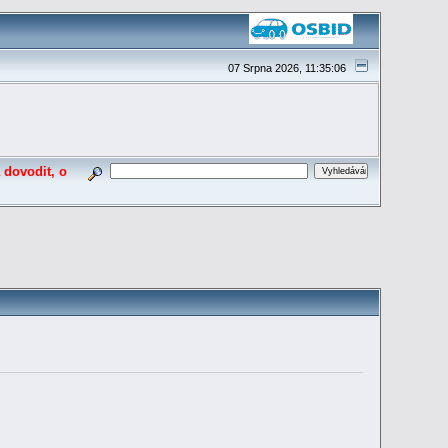
07 Srpna 2026, 11:35:06
 dovodit, o