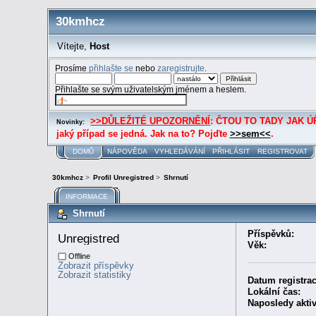
30kmhcz
Vítejte,
Host
Prosíme
přihlašte se
nebo
zaregistrujte
.
Přihlašte se svým uživatelským jménem a heslem.
>>DŮLEŽITÉ UPOZORNĚNÍ
: ČTOU TO TADY JAK ÚŘE
Novinky:
jaký případ se jedná. Jak na to? Pojďte
>>sem<<
.
DOMŮ
NÁPOVĚDA
VYHLEDÁVÁNÍ
PŘIHLÁSIT
REGISTROVAT
30kmhcz
>
Profil Unregistred
>
Shrnutí
INFORMACE
Shrnutí
Příspěvků:
Unregistred 
Věk:
Offline
Zobrazit příspěvky
Zobrazit statistiky
Datum registrac
Lokální čas:
Naposledy aktiv