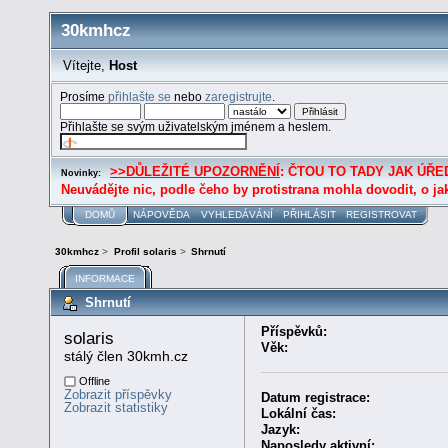
30kmhcz
Vítejte,
Host
Prosíme
přihlašte se
nebo
zaregistrujte
.
Přihlašte se svým uživatelským jménem a heslem.
>>DŮLEŽITÉ UPOZORNĚNÍ
: ČTOU TO TADY JAK ÚŘED
Novinky:
Neuvádějte nic, podle čeho by protistrana mohla dovodit, o ja
DOMŮ
NÁPOVĚDA
VYHLEDÁVÁNÍ
PŘIHLÁSIT
REGISTROVAT
30kmhcz
>
Profil solaris
>
Shrnutí
INFORMACE
Shrnutí
Příspěvků:
solaris 
Věk:
stálý člen 30kmh.cz
Offline
Zobrazit příspěvky
Datum registrace:
Zobrazit statistiky
Lokální čas:
Jazyk:
Naposledy aktivní: