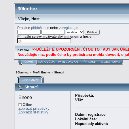
30kmhcz
Vítejte,
Host
Prosíme
přihlašte se
nebo
zaregistrujte
.
Přihlašte se svým uživatelským jménem a heslem.
>>DŮLEŽITÉ UPOZORNĚNÍ
: ČTOU TO TADY JAK ÚŘED
Novinky:
Neuvádějte nic, podle čeho by protistrana mohla dovodit, o ja
DOMŮ
NÁPOVĚDA
VYHLEDÁVÁNÍ
PŘIHLÁSIT
REGISTROVAT
30kmhcz
>
Profil Enene
>
Shrnutí
INFORMACE
Shrnutí
Příspěvků:
Enene 
Věk:
Offline
Zobrazit příspěvky
Zobrazit statistiky
Datum registrace:
Lokální čas:
Naposledy aktivní: