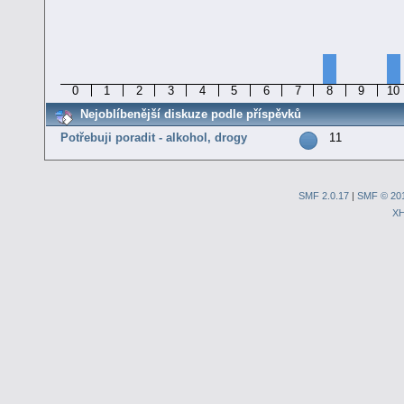
0
1
2
3
4
5
6
7
8
9
10
Nejoblíbenější diskuze podle příspěvků
Potřebuji poradit - alkohol, drogy
11
SMF 2.0.17
|
SMF © 20
X