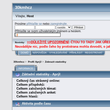
30kmhcz
Vítejte,
Host
Prosíme
přihlašte se
nebo
zaregistrujte
.
Přihlašte se svým uživatelským jménem a heslem.
>>DŮLEŽITÉ UPOZORNĚNÍ
: ČTOU TO TADY JAK ÚŘED
Novinky:
Neuvádějte nic, podle čeho by protistrana mohla dovodit, o ja
DOMŮ
NÁPOVĚDA
VYHLEDÁVÁNÍ
PŘIHLÁSIT
REGISTROVAT
30kmhcz
>
Profil Aprýl
>
Zobrazit statistiky
INFORMACE
Základní statistiky - Aprýl
Celkový čas strávený online:
Celkem příspěvků:
Celkem založených témat:
Celkem založených anket:
Celkem hlasů:
Aktivita podle času