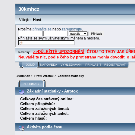
30kmhcz
Vítejte,
Host
Prosíme
přihlašte se
nebo
zaregistrujte
.
Přihlašte se svým uživatelským jménem a heslem.
>>DŮLEŽITÉ UPOZORNĚNÍ
: ČTOU TO TADY JAK ÚŘED
Novinky:
Neuvádějte nic, podle čeho by protistrana mohla dovodit, o ja
DOMŮ
NÁPOVĚDA
VYHLEDÁVÁNÍ
PŘIHLÁSIT
REGISTROVAT
30kmhcz
>
Profil Atrotox
>
Zobrazit statistiky
INFORMACE
Základní statistiky - Atrotox
Celkový čas strávený online:
Celkem příspěvků:
Celkem založených témat:
Celkem založených anket:
Celkem hlasů:
Aktivita podle času