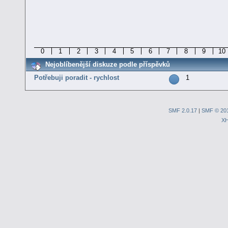
0
1
2
3
4
5
6
7
8
9
10
Nejoblíbenější diskuze podle příspěvků
Potřebuji poradit - rychlost
1
SMF 2.0.17
|
SMF © 20
X