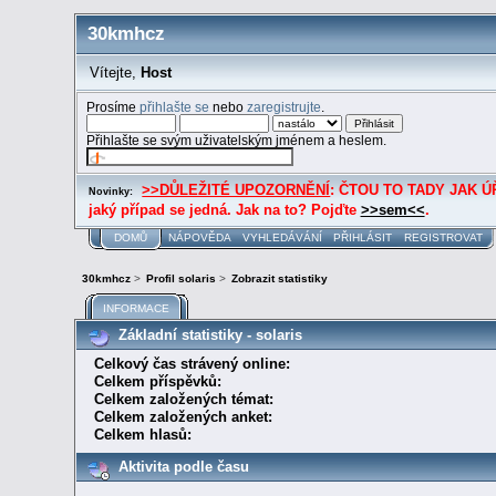
30kmhcz
Vítejte,
Host
Prosíme
přihlašte se
nebo
zaregistrujte
.
Přihlašte se svým uživatelským jménem a heslem.
>>DŮLEŽITÉ UPOZORNĚNÍ
: ČTOU TO TADY JAK ÚŘE
Novinky:
jaký případ se jedná. Jak na to? Pojďte
>>sem<<
.
DOMŮ
NÁPOVĚDA
VYHLEDÁVÁNÍ
PŘIHLÁSIT
REGISTROVAT
30kmhcz
>
Profil solaris
>
Zobrazit statistiky
INFORMACE
Základní statistiky - solaris
Celkový čas strávený online:
Celkem příspěvků:
Celkem založených témat:
Celkem založených anket:
Celkem hlasů:
Aktivita podle času