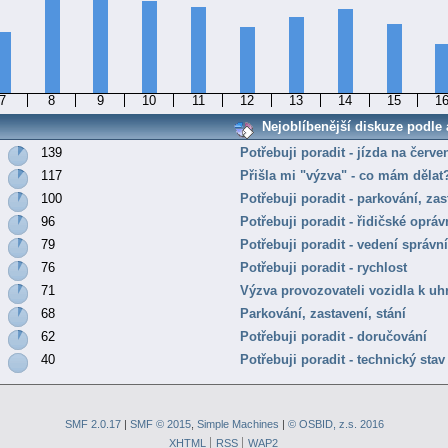
7
8
9
10
11
12
13
14
15
1
Nejoblíbenější diskuze podle a
139
Potřebuji poradit - jízda na červe
117
Přišla mi "výzva" - co mám dělat
100
Potřebuji poradit - parkování, zas
96
Potřebuji poradit - řidičské opráv
79
Potřebuji poradit - vedení správní
76
Potřebuji poradit - rychlost
71
Výzva provozovateli vozidla k uh
68
Parkování, zastavení, stání
62
Potřebuji poradit - doručování
40
Potřebuji poradit - technický stav
SMF 2.0.17
|
SMF © 2015
,
Simple Machines
|
© OSBID, z.s. 2016
XHTML
RSS
WAP2