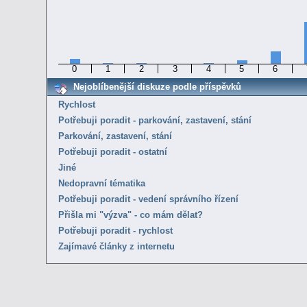
0
1
2
3
4
5
6
Nejoblíbenější diskuze podle příspěvků
Rychlost
Potřebuji poradit - parkování, zastavení, stání
Parkování, zastavení, stání
Potřebuji poradit - ostatní
Jiné
Nedopravní tématika
Potřebuji poradit - vedení správního řízení
Přišla mi "výzva" - co mám dělat?
Potřebuji poradit - rychlost
Zajímavé články z internetu