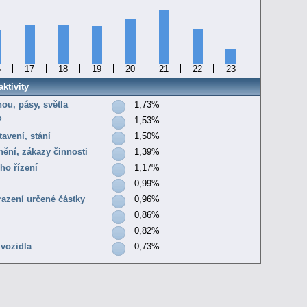
6
17
18
19
20
21
22
23
ktivity
nou, pásy, světla
1,73%
?
1,53%
tavení, stání
1,50%
nění, zákazy činnosti
1,39%
ho řízení
1,17%
0,99%
razení určené částky
0,96%
0,86%
0,82%
 vozidla
0,73%