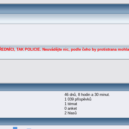
DNÍCI, TAK POLICIE. Neuvádějte nic, podle čeho by protistrana mohla
46 dnů, 8 hodin a 30 minut.
1 039 příspěvků
1 témat
0 anket
2 hlasů