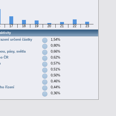
6
17
18
19
20
21
22
23
ktivity
razení určené částky
1,54%
0,80%
nou, pásy, světla
0,66%
mo ČR
0,62%
m
0,57%
0,51%
0,50%
0,46%
ho řízení
0,44%
0,36%