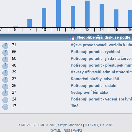
7
8
9
10
11
12
13
14
15
1
Nejoblíbenější diskuze podle a
71
Výzva provozovateli vozidla k uh
66
Potřebuji poradit - rychlost
50
Potřebuji poradit - jízda na červe
48
Potřebuji poradit - přestupek mi
39
Vzkazy uživatelů administrátorů
37
Komerční služby, advokáti
36
Potřebuji poradit - ostatní
27
Nedopravní tématika
24
Potřebuji poradit - vedení správní
17
Jiné
SMF 2.0.17
|
SMF © 2015
,
Simple Machines
|
© OSBID, z.s. 2016
XHTML
RSS
WAP2