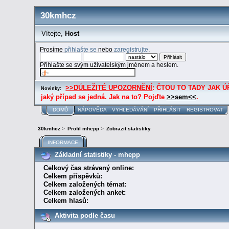
30kmhcz
Vítejte,
Host
Prosíme
přihlašte se
nebo
zaregistrujte
.
Přihlašte se svým uživatelským jménem a heslem.
>>DŮLEŽITÉ UPOZORNĚNÍ
: ČTOU TO TADY JAK ÚŘE
Novinky:
jaký případ se jedná. Jak na to? Pojďte
>>sem<<
.
DOMŮ
NÁPOVĚDA
VYHLEDÁVÁNÍ
PŘIHLÁSIT
REGISTROVAT
30kmhcz
>
Profil mhepp
>
Zobrazit statistiky
INFORMACE
Základní statistiky - mhepp
Celkový čas strávený online:
Celkem příspěvků:
Celkem založených témat:
Celkem založených anket:
Celkem hlasů:
Aktivita podle času