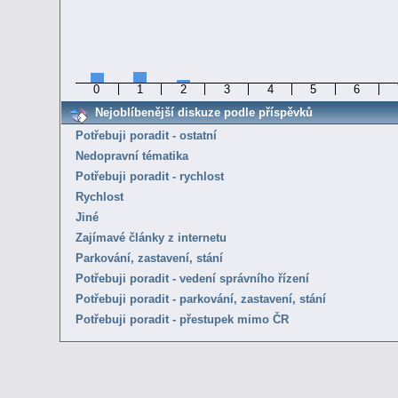
0
1
2
3
4
5
6
Nejoblíbenější diskuze podle příspěvků
Potřebuji poradit - ostatní
Nedopravní tématika
Potřebuji poradit - rychlost
Rychlost
Jiné
Zajímavé články z internetu
Parkování, zastavení, stání
Potřebuji poradit - vedení správního řízení
Potřebuji poradit - parkování, zastavení, stání
Potřebuji poradit - přestupek mimo ČR