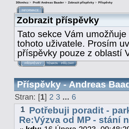
30kmhcz
>
Profil Andreas Baader
>
Zobrazit příspěvky
>
Příspěvky
INFORMACE
Zobrazit příspěvky
Tato sekce Vám umožňuje z
tohoto uživatele. Prosím u
příspěvky pouze z oblastí 
PŘÍSPĚVKY
TÉMATA
PŘÍLOHY
Příspěvky - Andreas Baa
Stran: [
1
]
2
3
...
6
1
Potřebuji poradit - par
Re:Výzva od MP - stání 