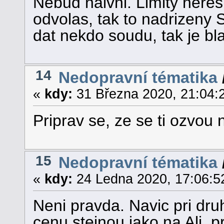
Nebud naivni. Limity neresi
odvolas, tak to nadrizeny
dat nekdo soudu, tak je bl
14
Nedopravní tématika
«
kdy:
31 Března 2020, 21:04:
Priprav se, ze se ti ozvou n
15
Nedopravní tématika
«
kdy:
24 Ledna 2020, 17:06:5
Neni pravda. Navic pri dru
cenu stejnou jako na Ali, p