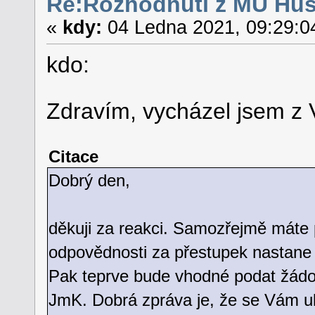
Re:Rozhodnutí z MÚ Hu
«
kdy:
04 Ledna 2021, 09:29:0
kdo:
Zdravím, vycházel jsem z 
Citace
Dobrý den,
děkuji za reakci. Samozřejmě máte p
odpovědnosti za přestupek nastane 
Pak teprve bude vhodné podat žádost
JmK. Dobrá zpráva je, že se Vám ulo