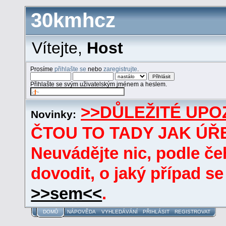
30kmhcz
Vítejte,
Host
Prosíme
přihlašte se
nebo
zaregistrujte
.
Přihlašte se svým uživatelským jménem a heslem.
>>DŮLEŽITÉ UPO
Novinky:
ČTOU TO TADY JAK ÚŘE
Neuvádějte nic, podle če
dovodit, o jaký případ se
>>sem<<
.
DOMŮ
NÁPOVĚDA
VYHLEDÁVÁNÍ
PŘIHLÁSIT
REGISTROVAT