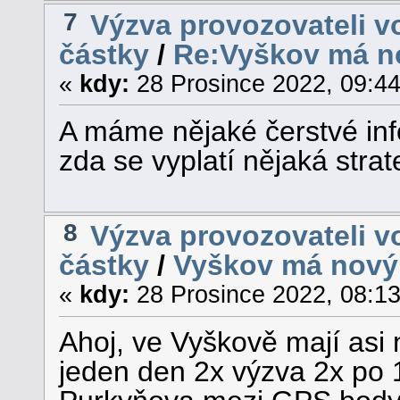
7
Výzva provozovateli v
částky
/
Re:Vyškov má n
«
kdy:
28 Prosince 2022, 09:44
A máme nějaké čerstvé info
zda se vyplatí nějaká strat
8
Výzva provozovateli v
částky
/
Vyškov má nový
«
kdy:
28 Prosince 2022, 08:13
Ahoj, ve Vyškově mají asi 
jeden den 2x výzva 2x po 1