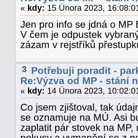
«
kdy:
15 Února 2023, 16:08:0
Jen pro info se jdná o MP 
V čem je odpustek vybran
zázam v rejstříků přestup
3
Potřebuji poradit - par
Re:Výzva od MP - stání 
«
kdy:
14 Února 2023, 10:02:0
Co jsem zjištoval, tak úda
se oznamuje na MÚ. Asi bu
zaplatit pár stovek na MP, 
pokusy a vymanění se z po