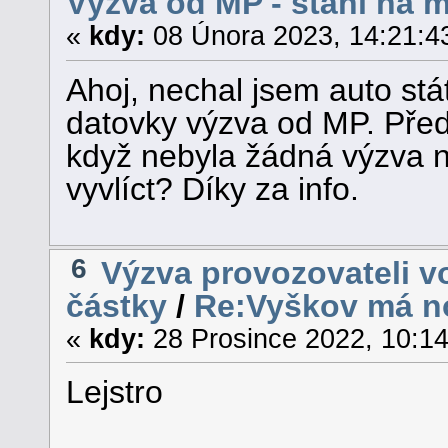
Výzva od MP - stání na 
«
kdy:
08 Února 2023, 14:21:4
Ahoj, nechal jsem auto stá
datovky výzva od MP. Pře
když nebyla žádná výzva n
vyvlíct? Díky za info.
6
Výzva provozovateli v
částky
/
Re:Vyškov má n
«
kdy:
28 Prosince 2022, 10:14
Lejstro