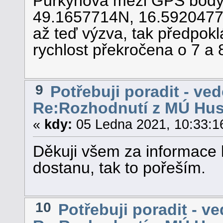
Purkyňova mezi GPS body
49.1657714N, 16.5920477E
až teď výzva, tak předpokl
rychlost překročena o 7 a
9
Potřebuji poradit - ved
Re:Rozhodnutí z MÚ Hu
«
kdy:
05 Ledna 2021, 10:33:1
Děkuji všem za informace 
dostanu, tak to pořeším.
10
Potřebuji poradit - v