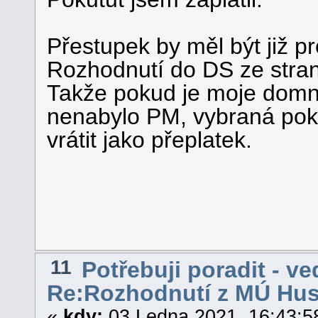
Přestupek by měl být již p
Rozhodnutí do DS ze stran
Takže pokud je moje domn
nenabylo PM, vybraná pokut
vrátit jako přeplatek.
11
Potřebuji poradit - ve
Re:Rozhodnutí z MÚ Hu
«
kdy:
03 Ledna 2021, 16:43:5