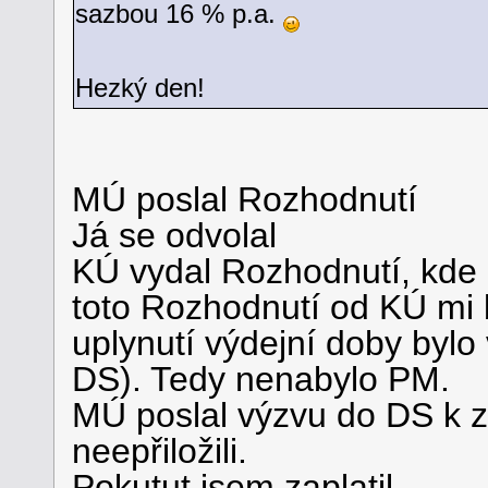
sazbou 16 % p.a.
Hezký den!
MÚ poslal Rozhodnutí
Já se odvolal
KÚ vydal Rozhodnutí, kde 
toto Rozhodnutí od KÚ mi 
uplynutí výdejní doby byl
DS). Tedy nenabylo PM.
MÚ poslal výzvu do DS k z
neepřiložili.
Pokutut jsem zaplatil.