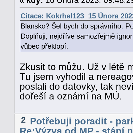
«
kdy:
16 Února 2023, 09:48:2
Citace: Kokrhel123 15 Února 2023
Blansko? Šel bych do správního. Po
Doplňuji, nejdříve samozřejmě ignor
vůbec překlopí.
Zkusit to můžu. Už v létě 
Tu jsem vyhodil a nereagova
poslali do datovky, tak neví
dořeší a oznámí na MÚ.
2
Potřebuji poradit - par
Re:Výzva od MP - stání 