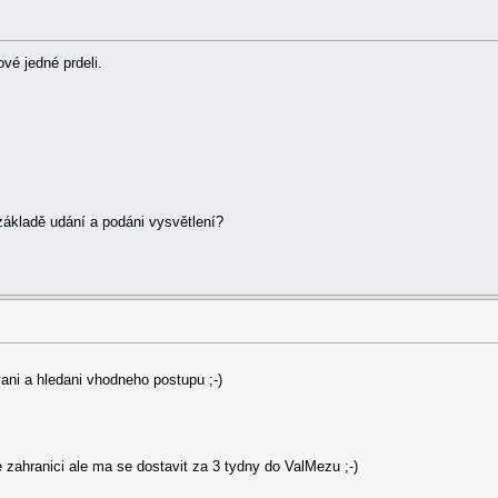
vé jedné prdeli.
ákladě udání a podáni vysvětlení?
vani a hledani vhodneho postupu ;-)
ze zahranici ale ma se dostavit za 3 tydny do ValMezu ;-)