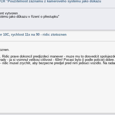
VCR "Použitelnost záznamu z kamerového systému jako důkazu
ent vytvoren
ému jako důkazu v řízení o přestupku"
 10C, rychlost 11x na 90 - ridic ztotoznen
toznen.
 Ridic prave dokoncil predjizdeci manever - muze mu to dosvedcit spolujezd
y - ja si vsimnul velikou citlivost - 60m! Pocasi bylo (i podle policie) dobre.
ridic musel zrychlit, aby bezpecne predjel pred nim jedouci vozidlo. Na radaro