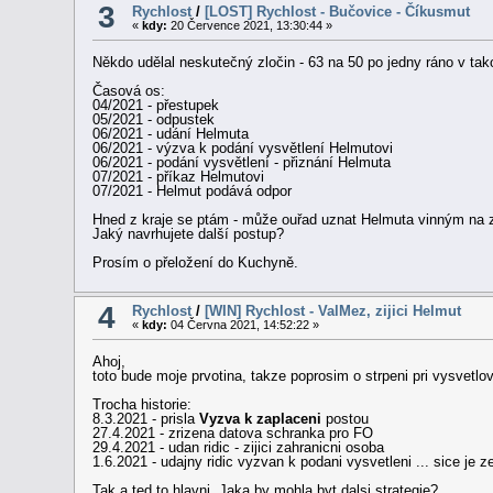
3
Rychlost
/
[LOST] Rychlost - Bučovice - Číkusmut
«
kdy:
20 Července 2021, 13:30:44 »
Někdo udělal neskutečný zločin - 63 na 50 po jedny ráno v tako
Časová os:
04/2021 - přestupek
05/2021 - odpustek
06/2021 - udání Helmuta
06/2021 - výzva k podání vysvětlení Helmutovi
06/2021 - podání vysvětlení - přiznání Helmuta
07/2021 - příkaz Helmutovi
07/2021 - Helmut podává odpor
Hned z kraje se ptám - může ouřad uznat Helmuta vinným na z
Jaký navrhujete další postup?
Prosím o přeložení do Kuchyně.
4
Rychlost
/
[WIN] Rychlost - ValMez, zijici Helmut
«
kdy:
04 Června 2021, 14:52:22 »
Ahoj,
toto bude moje prvotina, takze poprosim o strpeni pri vysvetlo
Trocha historie:
8.3.2021 - prisla
Vyzva k zaplaceni
postou
27.4.2021 - zrizena datova schranka pro FO
29.4.2021 - udan ridic - zijici zahranicni osoba
1.6.2021 - udajny ridic vyzvan k podani vysvetleni ... sice je 
Tak a ted to hlavni. Jaka by mohla byt dalsi strategie?