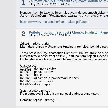
1
Zajímavé články z internetu
/
Zajimave shrnuti od M
«
kdy:
29 Března 2022, 13:44:09 »
Nenasel jsem to tady na foru, tak davam do pozornosti dokum
Janem Strakošem - "Použitelnost záznamu z kamerového syst
https://www.mvcr.cz/soubor/jan-strakos-pdf.aspx
2
Potřebuji poradit - rychlost
/
Uherske Hradiste - Ramer
«
kdy:
17 Března 2022, 12:54:20 »
Zdravim zdejsi partu!
Mam dalsi pripad v Uherskem Hradisti a tentokrat byl ridic sto
Tento prestupek byl znamenan Ramerem 10C ze stojiciho auta.
Prosim tedy o posouzeni snimku, jestli na nem nejsou zjevne vad
Druha strategie obrany by mohla vest na bezpecne predjizdeni - 
Casova os:
12/2022 - domnely skutek
02/2022 - prikaz ridicovi
02/2022 - odpor
02/2022 - oznameni o pokracovani v rizeni
02/2022 - zadost o spis
03/2022 - dorazil spis
Spis najdete v priloze.
Po prostudovani spisu jsem nenesel zadne zjevne vady.
Poradite nejlepsi strategii?