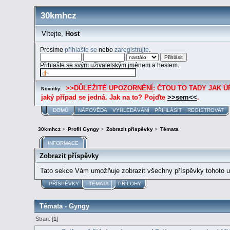
30kmhcz
Vítejte,
Host
Prosíme
přihlašte se
nebo
zaregistrujte
.
Přihlašte se svým uživatelským jménem a heslem.
>>DŮLEŽITÉ UPOZORNĚNÍ
: ČTOU TO TADY JAK ÚŘE
Novinky:
jaký případ se jedná. Jak na to? Pojďte
>>sem<<
.
DOMŮ
NÁPOVĚDA
VYHLEDÁVÁNÍ
PŘIHLÁSIT
REGISTROVAT
30kmhcz
>
Profil Gyngy
>
Zobrazit příspěvky
>
Témata
INFORMACE
Zobrazit příspěvky
Tato sekce Vám umožňuje zobrazit všechny příspěvky tohoto už
PŘÍSPĚVKY
TÉMATA
PŘÍLOHY
Témata - Gyngy
Stran: [
1
]