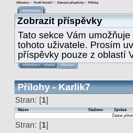
30kmhcz
>
Profil Karlik7
>
Zobrazit příspěvky
>
Přílohy
INFORMACE
Zobrazit příspěvky
Tato sekce Vám umožňuje z
tohoto uživatele. Prosím u
příspěvky pouze z oblastí 
PŘÍSPĚVKY
TÉMATA
PŘÍLOHY
Přílohy - Karlik7
Stran: [
1
]
Název
Staženo
Zpráva
Žádné přílo
Stran: [
1
]