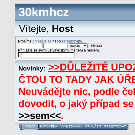
30kmhcz
Vítejte,
Host
Prosíme
přihlašte se
nebo
zaregistrujte
.
Přihlašte se svým uživatelským jménem a heslem.
>>DŮLEŽITÉ UPO
Novinky:
ČTOU TO TADY JAK ÚŘE
Neuvádějte nic, podle če
dovodit, o jaký případ se
>>sem<<
.
DOMŮ
NÁPOVĚDA
VYHLEDÁVÁNÍ
PŘIHLÁSIT
REGISTROVAT