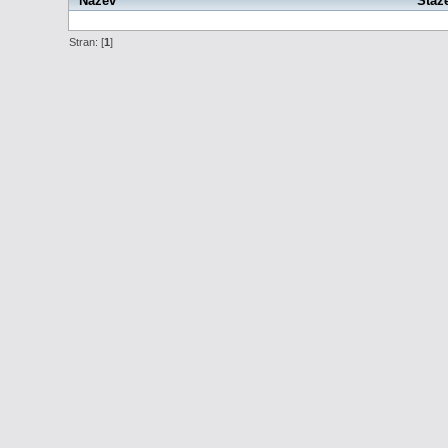
Název
Staž
Stran: [
1
]