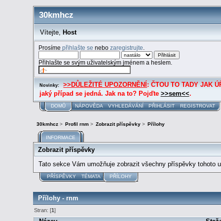
30kmhcz
Vítejte,
Host
Prosíme
přihlašte se
nebo
zaregistrujte
.
Přihlašte se svým uživatelským jménem a heslem.
>>DŮLEŽITÉ UPOZORNĚNÍ
: ČTOU TO TADY JAK ÚŘE
Novinky:
jaký případ se jedná. Jak na to? Pojďte
>>sem<<
.
DOMŮ
NÁPOVĚDA
VYHLEDÁVÁNÍ
PŘIHLÁSIT
REGISTROVAT
30kmhcz
>
Profil rnm
>
Zobrazit příspěvky
>
Přílohy
INFORMACE
Zobrazit příspěvky
Tato sekce Vám umožňuje zobrazit všechny příspěvky tohoto už
PŘÍSPĚVKY
TÉMATA
PŘÍLOHY
Přílohy - rnm
Stran: [
1
]