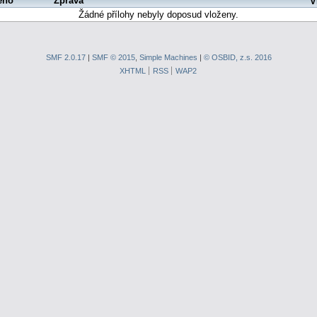
eno
Zpráva
V
Žádné přílohy nebyly doposud vloženy.
SMF 2.0.17
|
SMF © 2015
,
Simple Machines
|
© OSBID, z.s. 2016
XHTML
RSS
WAP2